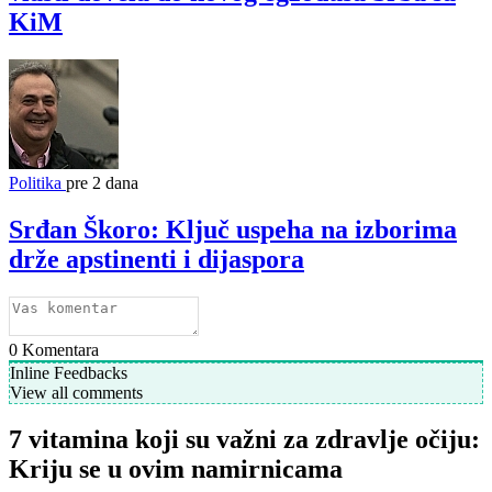
KiM
Politika
pre 2 dana
Srđan Škoro: Ključ uspeha na izborima
drže apstinenti i dijaspora
0
Komentara
Inline Feedbacks
View all comments
7 vitamina koji su važni za zdravlje očiju:
Kriju se u ovim namirnicama