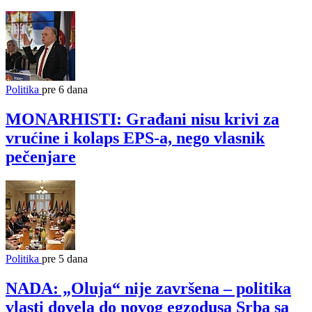
Politika
pre 6 dana
MONARHISTI: Građani nisu krivi za
vrućine i kolaps EPS-a, nego vlasnik
pečenjare
Politika
pre 5 dana
NADA: „Oluja“ nije završena – politika
vlasti dovela do novog egzodusa Srba sa