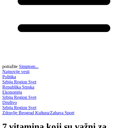
potražite
Simptom...
Najnovije vesti
Politika
Srbija
Region
Svet
Republika Srpska
Ekonomija
Srbija
Region
Svet
Društvo
Srbija
Region
Svet
Zdravlje
Beograd
Kultura/Zabava
Sport
7 vitamina koji su važni za