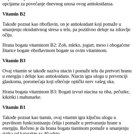
opcijama za povećanje dnevnog unosa ovog antioksidansa.
Vitamin B2
Takođe poznat kao riboflavin, on je antioksidant koji pomaže u
smanjenju oksidativnog stresa u telu, pa pozitivno deluje na zdravlje
očiju.
Hrana bogata vitaminom B2: Zob, mleko, jogurt, meso i obogaćene
žitarice bogate riboflavinom bogate su ovim vitaminom.
Vitamin B3
Ovaj vitamin se takođe naziva niacin i pomaže telu da pretvori hranu
u energiju i deluje kao antioksidans. Niacin igra ulogu u prevenciji
glaukoma, poromećaja koji oštećuje optički nerv vašeg oka.
Hrana bogata vitaminom B3: Bogati izvori niacina su riba, pečurke,
kikiriki i mahunarke.
Vitamin B1
Takođe poznat kao tiamin, ovaj vitamin igra ključnu ulogu u
pravilnom funkcionisanju ćelija i pomaže u pretvaranju hrane u
energiju. Rečeno je da hrana bogata tiaminom pomaže u smanjenju
rizika od katarakte za 40 odsto.