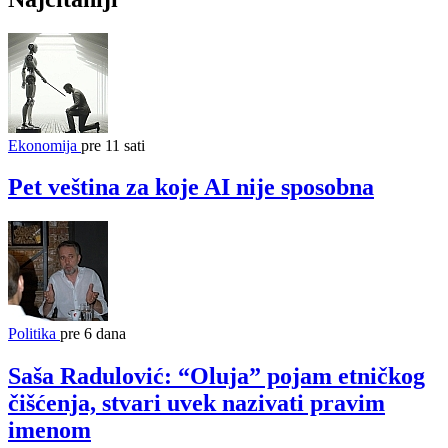
Ekonomija
pre 11 sati
Pet veština za koje AI nije sposobna
Politika
pre 6 dana
Saša Radulović: “Oluja” pojam etničkog
čišćenja, stvari uvek nazivati pravim
imenom