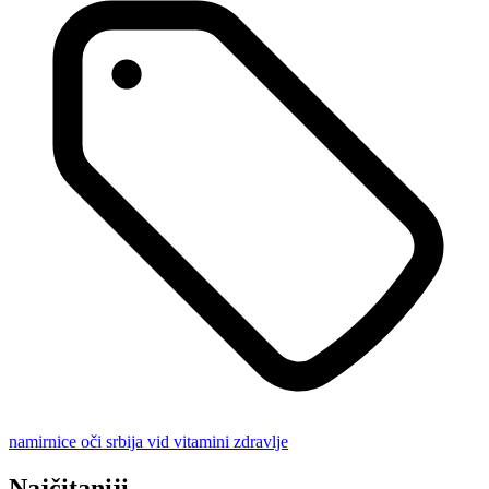
namirnice
oči
srbija
vid
vitamini
zdravlje
Najčitaniji