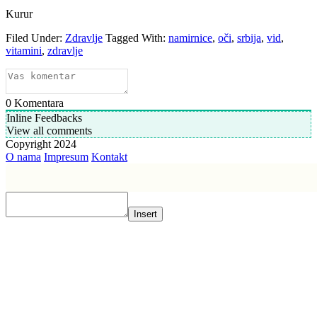
Kurur
Filed Under:
Zdravlje
Tagged With:
namirnice
,
oči
,
srbija
,
vid
,
vitamini
,
zdravlje
0
Komentara
Inline Feedbacks
View all comments
Copyright 2024
O nama
Impresum
Kontakt
Insert