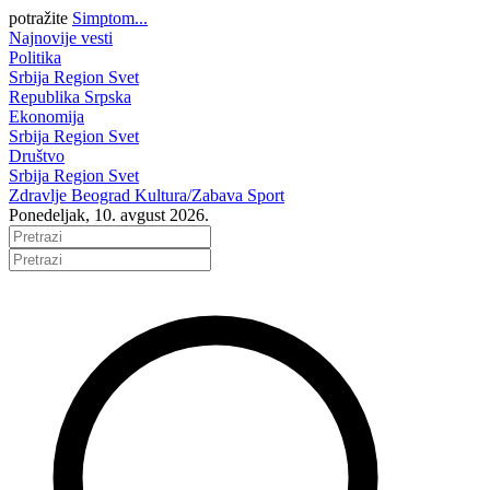
potražite
Simptom...
Najnovije vesti
Politika
Srbija
Region
Svet
Republika Srpska
Ekonomija
Srbija
Region
Svet
Društvo
Srbija
Region
Svet
Zdravlje
Beograd
Kultura/Zabava
Sport
Ponedeljak, 10. avgust 2026.