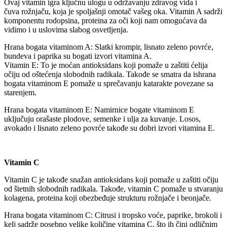
Ovaj vitamin igra ključnu ulogu u održavanju zdravog vida i
čuva rožnjaču, koja je spoljašnji omotač vašeg oka. Vitamin A sadrži
komponentu rodopsina, proteina za oči koji nam omogućava da
vidimo i u uslovima slabog osvetljenja.
Hrana bogata vitaminom A: Slatki krompir, lisnato zeleno povrće,
bundeva i paprika su bogati izvori vitamina A.
Vitamin E: To je moćan antioksidans koji pomaže u zaštiti ćelija
očiju od oštećenja slobodnih radikala. Takođe se smatra da ishrana
bogata vitaminom E pomaže u sprečavanju katarakte povezane sa
starenjem.
Hrana bogata vitaminom E: Namirnice bogate vitaminom E
uključuju orašaste plodove, semenke i ulja za kuvanje. Losos,
avokado i lisnato zeleno povrće takođe su dobri izvori vitamina E.
Vitamin C
Vitamin C je takođe snažan antioksidans koji pomaže u zaštiti očiju
od štetnih slobodnih radikala. Takođe, vitamin C pomaže u stvaranju
kolagena, proteina koji obezbeđuje strukturu rožnjače i beonjače.
Hrana bogata vitaminom C: Citrusi i tropsko voće, paprike, brokoli i
kelj sadrže posebno velike količine vitamina C, što ih čini odličnim