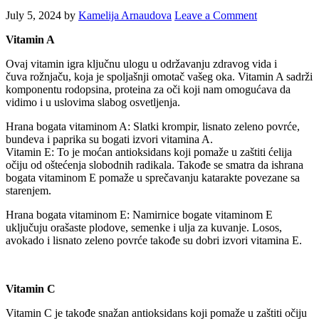
July 5, 2024
by
Kamelija Arnaudova
Leave a Comment
Vitamin A
Ovaj vitamin igra ključnu ulogu u održavanju zdravog vida i
čuva rožnjaču, koja je spoljašnji omotač vašeg oka. Vitamin A sadrži
komponentu rodopsina, proteina za oči koji nam omogućava da
vidimo i u uslovima slabog osvetljenja.
Hrana bogata vitaminom A: Slatki krompir, lisnato zeleno povrće,
bundeva i paprika su bogati izvori vitamina A.
Vitamin E: To je moćan antioksidans koji pomaže u zaštiti ćelija
očiju od oštećenja slobodnih radikala. Takođe se smatra da ishrana
bogata vitaminom E pomaže u sprečavanju katarakte povezane sa
starenjem.
Hrana bogata vitaminom E: Namirnice bogate vitaminom E
uključuju orašaste plodove, semenke i ulja za kuvanje. Losos,
avokado i lisnato zeleno povrće takođe su dobri izvori vitamina E.
Vitamin C
Vitamin C je takođe snažan antioksidans koji pomaže u zaštiti očiju