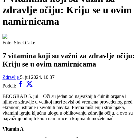
zdravlje očiju: Kriju se u ovim
namirnicama
Foto: StockCake
7 vitamina koji su važni za zdravlje očiju:
Kriju se u ovim namirnicama
Zdravlje
5. jul 2024. 10:37
Podeli:
BEOGRAD 5. jul – Oči su jedan od najvažnijih čulnih organa i
njihovo zdravlje u velikoj meri zavisi od vremena provedenog pred
ekranom, ishrane i životnih navika. Prema mišljenju stručnjaka,
vitamini igraju ključnu ulogu u oblikovanju zdravlja očiju, a ovo su
najvažniji od njih kao i namirnice u kojima ih možete naći
Vitamin A