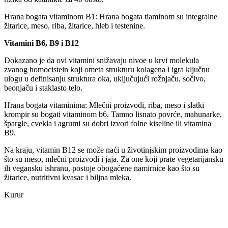
Hrana bogata vitaminom B1: Hrana bogata tiaminom su integralne
žitarice, meso, riba, žitarice, hleb i testenine.
Vitamini B6, B9 i B12
Dokazano je da ovi vitamini snižavaju nivoe u krvi molekula
zvanog homocistein koji ometa strukturu kolagena i igra ključnu
ulogu u definisanju struktura oka, uključujući rožnjaču, sočivo,
beonjaču i staklasto telo.
Hrana bogata vitaminima: Mlečni proizvodi, riba, meso i slatki
krompir su bogati vitaminom b6. Tamno lisnato povrće, mahunarke,
špargle, cvekla i agrumi su dobri izvori folne kiseline ili vitamina
B9.
Na kraju, vitamin B12 se može naći u životinjskim proizvodima kao
što su meso, mlečni proizvodi i jaja. Za one koji prate vegetarijansku
ili vegansku ishranu, postoje obogaćene namirnice kao što su
žitarice, nutritivni kvasac i biljna mleka.
Kurur