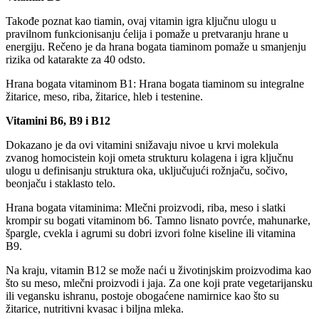
Takođe poznat kao tiamin, ovaj vitamin igra ključnu ulogu u
pravilnom funkcionisanju ćelija i pomaže u pretvaranju hrane u
energiju. Rečeno je da hrana bogata tiaminom pomaže u smanjenju
rizika od katarakte za 40 odsto.
Hrana bogata vitaminom B1: Hrana bogata tiaminom su integralne
žitarice, meso, riba, žitarice, hleb i testenine.
Vitamini B6, B9 i B12
Dokazano je da ovi vitamini snižavaju nivoe u krvi molekula
zvanog homocistein koji ometa strukturu kolagena i igra ključnu
ulogu u definisanju struktura oka, uključujući rožnjaču, sočivo,
beonjaču i staklasto telo.
Hrana bogata vitaminima: Mlečni proizvodi, riba, meso i slatki
krompir su bogati vitaminom b6. Tamno lisnato povrće, mahunarke,
špargle, cvekla i agrumi su dobri izvori folne kiseline ili vitamina
B9.
Na kraju, vitamin B12 se može naći u životinjskim proizvodima kao
što su meso, mlečni proizvodi i jaja. Za one koji prate vegetarijansku
ili vegansku ishranu, postoje obogaćene namirnice kao što su
žitarice, nutritivni kvasac i biljna mleka.