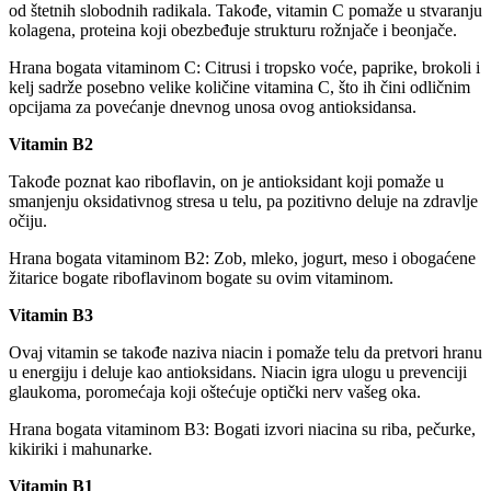
od štetnih slobodnih radikala. Takođe, vitamin C pomaže u stvaranju
kolagena, proteina koji obezbeđuje strukturu rožnjače i beonjače.
Hrana bogata vitaminom C: Citrusi i tropsko voće, paprike, brokoli i
kelj sadrže posebno velike količine vitamina C, što ih čini odličnim
opcijama za povećanje dnevnog unosa ovog antioksidansa.
Vitamin B2
Takođe poznat kao riboflavin, on je antioksidant koji pomaže u
smanjenju oksidativnog stresa u telu, pa pozitivno deluje na zdravlje
očiju.
Hrana bogata vitaminom B2: Zob, mleko, jogurt, meso i obogaćene
žitarice bogate riboflavinom bogate su ovim vitaminom.
Vitamin B3
Ovaj vitamin se takođe naziva niacin i pomaže telu da pretvori hranu
u energiju i deluje kao antioksidans. Niacin igra ulogu u prevenciji
glaukoma, poromećaja koji oštećuje optički nerv vašeg oka.
Hrana bogata vitaminom B3: Bogati izvori niacina su riba, pečurke,
kikiriki i mahunarke.
Vitamin B1