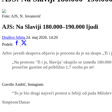
Foto: AJS, N. Jovanović
AJS: Na Slaviji 180.000–190.000 ljudi
Društvo
Srbija
24. maj 2026. 14:20
Podeli:
Arhiv javnih skupova objavio je procenu da je na skupu „Ti i j
„Na protestu ‘Ti i ja, Slavija’ okupilo se između 180.00
prosečne gustine od približno 1,7 osoba po m².
Gavrilo Andrić, Instagram
“To je bio drugi najveći protest u Srbiji od pada Miloše
Simptom/Danas