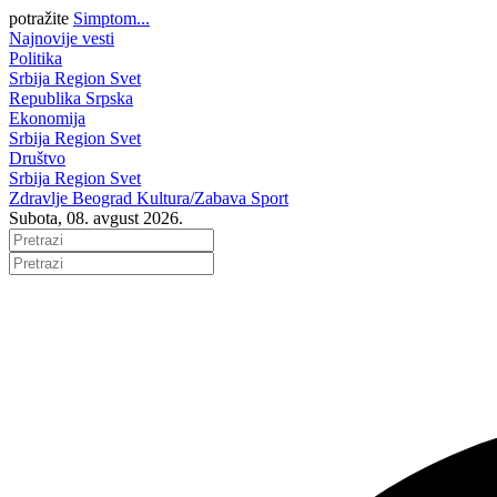
potražite
Simptom...
Najnovije vesti
Politika
Srbija
Region
Svet
Republika Srpska
Ekonomija
Srbija
Region
Svet
Društvo
Srbija
Region
Svet
Zdravlje
Beograd
Kultura/Zabava
Sport
Subota, 08. avgust 2026.