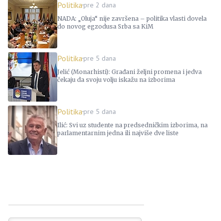
Politika
pre 2 dana
NADA: „Oluja“ nije završena – politika vlasti dovela
do novog egzodusa Srba sa KiM
Politika
pre 5 dana
Jelić (Monarhisti): Građani željni promena i jedva
čekaju da svoju volju iskažu na izborima
Politika
pre 5 dana
Ilić: Svi uz studente na predsedničkim izborima, na
parlamentarnim jedna ili najviše dve liste