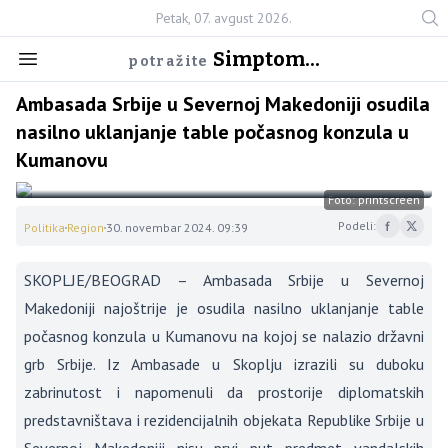
Petak, 07. avgust 2026.
Simptom...
potražite
Ambasada Srbije u Severnoj Makedoniji osudila
nasilno uklanjanje table počasnog konzula u
Kumanovu
Foto: printscreen
Podeli:
Politika
Region
30. novembar 2024. 09:39
SKOPLJE/BEOGRAD – Ambasada Srbije u Severnoj
Makedoniji najoštrije je osudila nasilno uklanjanje table
počasnog konzula u Kumanovu na kojoj se nalazio državni
grb Srbije. Iz Ambasade u Skoplju izrazili su duboku
zabrinutost i napomenuli da prostorije diplomatskih
predstavništava i rezidencijalnih objekata Republike Srbije u