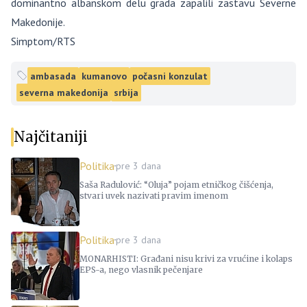
dominantno albanskom delu grada zapalili zastavu Severne
Makedonije.
Simptom/RTS
ambasada
kumanovo
počasni konzulat
severna makedonija
srbija
Najčitaniji
Politika
pre 3 dana
Saša Radulović: “Oluja” pojam etničkog čišćenja,
stvari uvek nazivati pravim imenom
Politika
pre 3 dana
MONARHISTI: Građani nisu krivi za vrućine i kolaps
EPS-a, nego vlasnik pečenjare