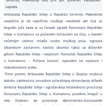
Severnoj Makedoniji nisu prvi put predmet vandalskih
napada.
Ambasada Republike Srbije u Republici Severnoj Makedoniji
saopštila je da najoštrije osuđuje vandalski akt koji se
dogodio juče kada je sa fasade zgrade Konzulata Republike
Srbije u Kumanovu sa počasnim konzulom na čelu, u kasnim
večernjim satima, mlađa osoba muškog pola, ogrnuta
albanskom zastavom, nasilno uklonila tablu sa državnim
grbom Republike Srbije i natpisom “Konzulat Republike Srbije
u Kumanovu – Počasni konzul“, ispisanim na srpskom i
makedonskom jeziku.
“Ovim putem, Ambasada Republike Srbije u Skoplju izražava
duboku zabrinutost povodom jučerašnjeg skrnavljenja držanih
simbola Republike Srbije i ugrožavanja bezbednosti prostorija
Konzulata Republike Srbije u Kumanovu, posebno imajući u
vidu činjenicu da prostorije diplomatsko-konzularnih