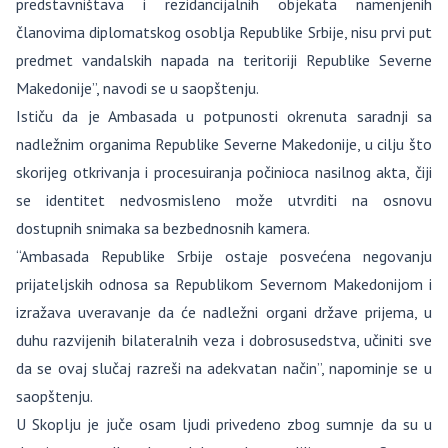
predstavništava i rezidancijalnih objekata namenjenih
članovima diplomatskog osoblja Republike Srbije, nisu prvi put
predmet vandalskih napada na teritoriji Republike Severne
Makedonije”, navodi se u saopštenju.
Ističu da je Ambasada u potpunosti okrenuta saradnji sa
nadležnim organima Republike Severne Makedonije, u cilju što
skorijeg otkrivanja i procesuiranja počinioca nasilnog akta, čiji
se identitet nedvosmisleno može utvrditi na osnovu
dostupnih snimaka sa bezbednosnih kamera.
“Ambasada Republike Srbije ostaje posvećena negovanju
prijateljskih odnosa sa Republikom Severnom Makedonijom i
izražava uveravanje da će nadležni organi države prijema, u
duhu razvijenih bilateralnih veza i dobrosusedstva, učiniti sve
da se ovaj slučaj razreši na adekvatan način”, napominje se u
saopštenju.
U Skoplju je juče osam ljudi privedeno zbog sumnje da su u