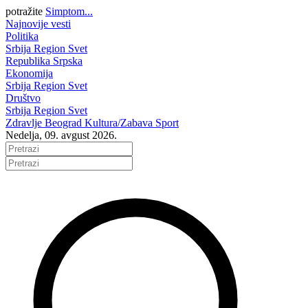
potražite
Simptom...
Najnovije vesti
Politika
Srbija
Region
Svet
Republika Srpska
Ekonomija
Srbija
Region
Svet
Društvo
Srbija
Region
Svet
Zdravlje
Beograd
Kultura/Zabava
Sport
Nedelja, 09. avgust 2026.