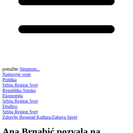
potražite
Simptom...
Najnovije vesti
Politika
Srbija
Region
Svet
Republika Srpska
Ekonomija
Srbija
Region
Svet
Društvo
Srbija
Region
Svet
Zdravlje
Beograd
Kultura/Zabava
Sport
Ana Brnabić pozvala na