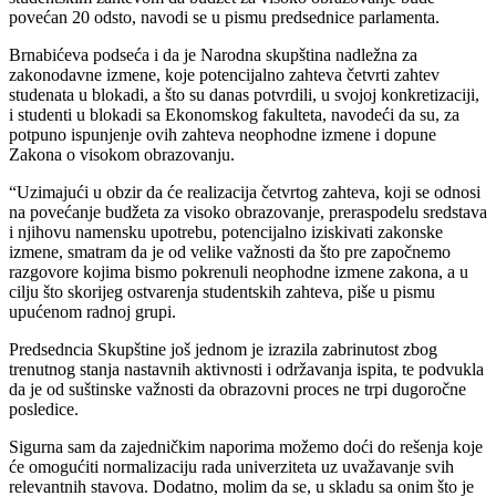
povećan 20 odsto, navodi se u pismu predsednice parlamenta.
Brnabićeva podseća i da je Narodna skupština nadležna za
zakonodavne izmene, koje potencijalno zahteva četvrti zahtev
studenata u blokadi, a što su danas potvrdili, u svojoj konkretizaciji,
i studenti u blokadi sa Ekonomskog fakulteta, navodeći da su, za
potpuno ispunjenje ovih zahteva neophodne izmene i dopune
Zakona o visokom obrazovanju.
“Uzimajući u obzir da će realizacija četvrtog zahteva, koji se odnosi
na povećanje budžeta za visoko obrazovanje, preraspodelu sredstava
i njihovu namensku upotrebu, potencijalno iziskivati zakonske
izmene, smatram da je od velike važnosti da što pre započnemo
razgovore kojima bismo pokrenuli neophodne izmene zakona, a u
cilju što skorijeg ostvarenja studentskih zahteva, piše u pismu
upućenom radnoj grupi.
Predsedncia Skupštine još jednom je izrazila zabrinutost zbog
trenutnog stanja nastavnih aktivnosti i održavanja ispita, te podvukla
da je od suštinske važnosti da obrazovni proces ne trpi dugoročne
posledice.
Sigurna sam da zajedničkim naporima možemo doći do rešenja koje
će omogućiti normalizaciju rada univerziteta uz uvažavanje svih
relevantnih stavova. Dodatno, molim da se, u skladu sa onim što je