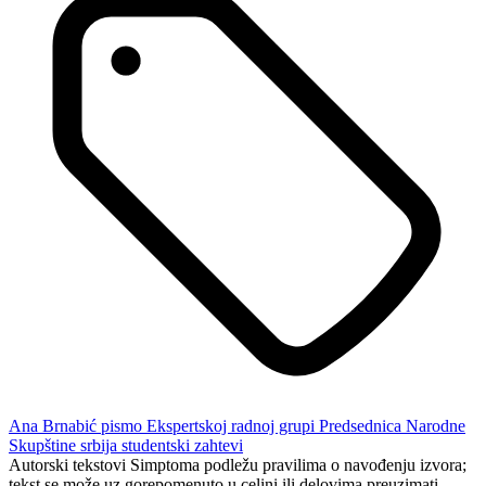
Ana Brnabić
pismo Ekspertskoj radnoj grupi
Predsednica Narodne
Skupštine
srbija
studentski zahtevi
Autorski tekstovi Simptoma podležu pravilima o navođenju izvora;
tekst se može uz gorepomenuto u celini ili delovima preuzimati.