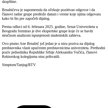
skupštine.
Brnabićeva je napomenula da očekuje pozitivan odgovor i da
članovi radne grupe predlože datum i vreme koje njima odgovara
kako bi što pre započeli dijalog.
Prema odluci od 6. februara 2025. godine, Senat Univerziteta u
Beogradu formirao je dve ekspertske grupe koje će se baviti
stručnom analizom ispunjenosti studentskih zahteva.
Ovo pismo Ane Brnabić još jedan je u nizu poziva na dijalog
predstavnika vlasti upućenim predstavnicima univerziteta. Prethodni
poziv prdsednika Republike Srbije Aleksandra Vučića, članovi
Rektorskog kolegijuma nisu prihvatili.
Simptom/Tanjug/RTV