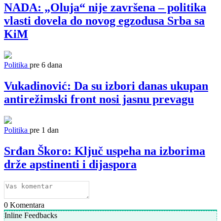
NADA: „Oluja“ nije završena – politika
vlasti dovela do novog egzodusa Srba sa
KiM
Politika
pre 6 dana
Vukadinović: Da su izbori danas ukupan
antirežimski front nosi jasnu prevagu
Politika
pre 1 dan
Srđan Škoro: Ključ uspeha na izborima
drže apstinenti i dijaspora
0
Komentara
Inline Feedbacks