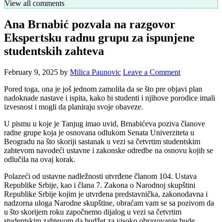
View all comments
Ana Brnabić pozvala na razgovor
Ekspertsku radnu grupu za ispunjene
studentskih zahteva
February 9, 2025
by
Milica Paunovic
Leave a Comment
Pored toga, ona je još jednom zamolila da se što pre objavi plan
nadoknade nastave i ispita, kako bi studenti i njihove porodice imali
izvesnost i mogli da planiraju svoje obaveze.
U pismu u koje je Tanjug imao uvid, Brnabićeva poziva članove
radne grupe koja je osnovana odlukom Senata Univerziteta u
Beogradu na što skoriji sastanak u vezi sa četvrtim studentskim
zahtevom navodeći ustavne i zakonske odredbe na osnovu kojih se
odlučila na ovaj korak.
Polazeći od ustavne nadležnosti utvrđene članom 104. Ustava
Republike Srbije, kao i člana 7. Zakona o Narodnoj skupštini
Republike Srbije kojim je utvrđena predstavnička, zakonodavna i
nadzorna uloga Narodne skupštine, obraćam vam se sa pozivom da
u što skorijem roku započnemo dijalog u vezi sa četvrtim
studentskim zahtevom da budžet za visoko obrazovanje bude