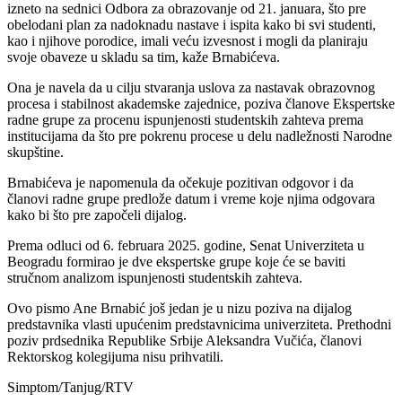
izneto na sednici Odbora za obrazovanje od 21. januara, što pre
obelodani plan za nadoknadu nastave i ispita kako bi svi studenti,
kao i njihove porodice, imali veću izvesnost i mogli da planiraju
svoje obaveze u skladu sa tim, kaže Brnabićeva.
Ona je navela da u cilju stvaranja uslova za nastavak obrazovnog
procesa i stabilnost akademske zajednice, poziva članove Ekspertske
radne grupe za procenu ispunjenosti studentskih zahteva prema
institucijama da što pre pokrenu procese u delu nadležnosti Narodne
skupštine.
Brnabićeva je napomenula da očekuje pozitivan odgovor i da
članovi radne grupe predlože datum i vreme koje njima odgovara
kako bi što pre započeli dijalog.
Prema odluci od 6. februara 2025. godine, Senat Univerziteta u
Beogradu formirao je dve ekspertske grupe koje će se baviti
stručnom analizom ispunjenosti studentskih zahteva.
Ovo pismo Ane Brnabić još jedan je u nizu poziva na dijalog
predstavnika vlasti upućenim predstavnicima univerziteta. Prethodni
poziv prdsednika Republike Srbije Aleksandra Vučića, članovi
Rektorskog kolegijuma nisu prihvatili.
Simptom/Tanjug/RTV