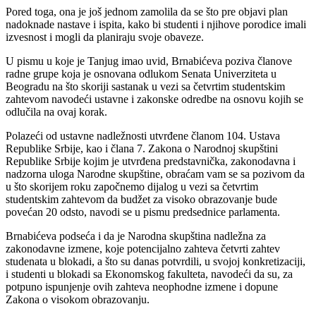
Pored toga, ona je još jednom zamolila da se što pre objavi plan
nadoknade nastave i ispita, kako bi studenti i njihove porodice imali
izvesnost i mogli da planiraju svoje obaveze.
U pismu u koje je Tanjug imao uvid, Brnabićeva poziva članove
radne grupe koja je osnovana odlukom Senata Univerziteta u
Beogradu na što skoriji sastanak u vezi sa četvrtim studentskim
zahtevom navodeći ustavne i zakonske odredbe na osnovu kojih se
odlučila na ovaj korak.
Polazeći od ustavne nadležnosti utvrđene članom 104. Ustava
Republike Srbije, kao i člana 7. Zakona o Narodnoj skupštini
Republike Srbije kojim je utvrđena predstavnička, zakonodavna i
nadzorna uloga Narodne skupštine, obraćam vam se sa pozivom da
u što skorijem roku započnemo dijalog u vezi sa četvrtim
studentskim zahtevom da budžet za visoko obrazovanje bude
povećan 20 odsto, navodi se u pismu predsednice parlamenta.
Brnabićeva podseća i da je Narodna skupština nadležna za
zakonodavne izmene, koje potencijalno zahteva četvrti zahtev
studenata u blokadi, a što su danas potvrdili, u svojoj konkretizaciji,
i studenti u blokadi sa Ekonomskog fakulteta, navodeći da su, za
potpuno ispunjenje ovih zahteva neophodne izmene i dopune
Zakona o visokom obrazovanju.