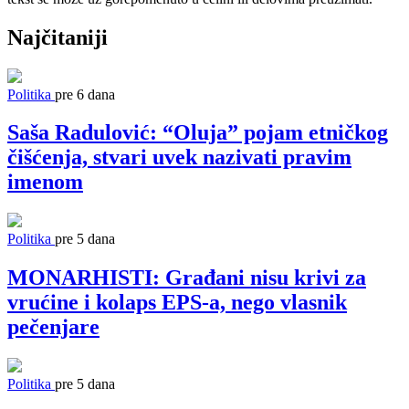
Najčitaniji
Politika
pre 6 dana
Saša Radulović: “Oluja” pojam etničkog
čišćenja, stvari uvek nazivati pravim
imenom
Politika
pre 5 dana
MONARHISTI: Građani nisu krivi za
vrućine i kolaps EPS-a, nego vlasnik
pečenjare
Politika
pre 5 dana