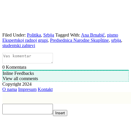
Filed Under:
Politika
,
Srbija
Tagged With:
Ana Brnabić
,
pismo
Ekspertskoj radnoj grupi
,
Predsednica Narodne Skupštine
,
srbija
,
studentski zahtevi
0
Komentara
Inline Feedbacks
View all comments
Copyright 2024
O nama
Impresum
Kontakt
Insert