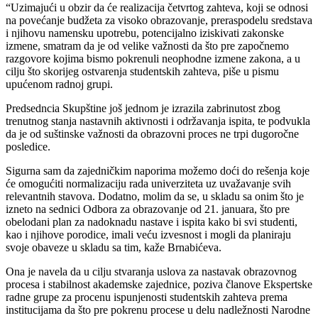
“Uzimajući u obzir da će realizacija četvrtog zahteva, koji se odnosi
na povećanje budžeta za visoko obrazovanje, preraspodelu sredstava
i njihovu namensku upotrebu, potencijalno iziskivati zakonske
izmene, smatram da je od velike važnosti da što pre započnemo
razgovore kojima bismo pokrenuli neophodne izmene zakona, a u
cilju što skorijeg ostvarenja studentskih zahteva, piše u pismu
upućenom radnoj grupi.
Predsedncia Skupštine još jednom je izrazila zabrinutost zbog
trenutnog stanja nastavnih aktivnosti i održavanja ispita, te podvukla
da je od suštinske važnosti da obrazovni proces ne trpi dugoročne
posledice.
Sigurna sam da zajedničkim naporima možemo doći do rešenja koje
će omogućiti normalizaciju rada univerziteta uz uvažavanje svih
relevantnih stavova. Dodatno, molim da se, u skladu sa onim što je
izneto na sednici Odbora za obrazovanje od 21. januara, što pre
obelodani plan za nadoknadu nastave i ispita kako bi svi studenti,
kao i njihove porodice, imali veću izvesnost i mogli da planiraju
svoje obaveze u skladu sa tim, kaže Brnabićeva.
Ona je navela da u cilju stvaranja uslova za nastavak obrazovnog
procesa i stabilnost akademske zajednice, poziva članove Ekspertske
radne grupe za procenu ispunjenosti studentskih zahteva prema
institucijama da što pre pokrenu procese u delu nadležnosti Narodne