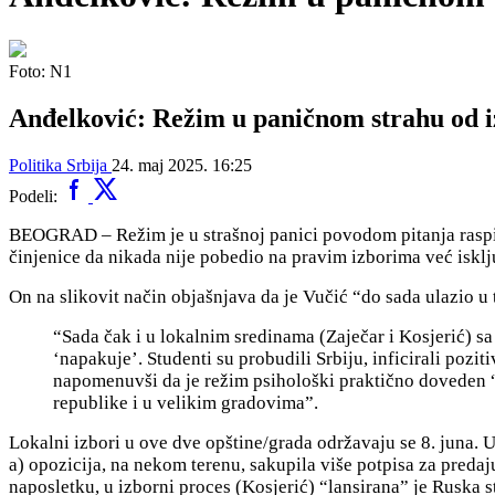
Foto: N1
Anđelković: Režim u paničnom strahu od i
Politika
Srbija
24. maj 2025. 16:25
Podeli:
BEOGRAD – Režim je u strašnoj panici povodom pitanja raspisi
činjenice da nikada nije pobedio na pravim izborima već iskl
On na slikovit način objašnjava da je Vučić “do sada ulazio u 
“Sada čak i u lokalnim sredinama (Zaječar i Kosjerić) s
‘napakuje’. Studenti su probudili Srbiju, inficirali poz
napomenuvši da je režim psihološki praktično doveden
republike i u velikim gradovima”.
Lokalni izbori u ove dve opštine/grada održavaju se 8. juna. 
a) opozicija, na nekom terenu, sakupila više potpisa za predaju 
naposletku, u izborni proces (Kosjerić) “lansirana” je Ruska 