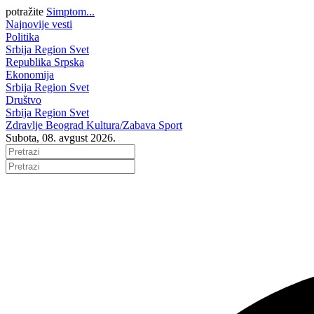
potražite
Simptom...
Najnovije vesti
Politika
Srbija
Region
Svet
Republika Srpska
Ekonomija
Srbija
Region
Svet
Društvo
Srbija
Region
Svet
Zdravlje
Beograd
Kultura/Zabava
Sport
Subota, 08. avgust 2026.