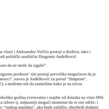
vlasti i Aleksandru Vučiću postoji u društvu, tako i
di politički analitičar Dragomir Anđelković.
jasno da ne može da izgubi”.
igurnu prednost’ niti postoji prevelika mogućnost da je
o meseci”, naveo je Anđelković za portal “Simptom”,
rić), a možemo tek da zamislimo kako je na nivou
 nekoliko godina (verovatno i uopšte od dolaska na vlast SNS-
za izbore tj.
najkasniji mogući momenat da se oni održe; i
o “ruskog mandata”, ako bude zafalilo, obezbedi dodatni