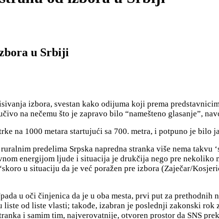
zbora u Srbiji
vanja izbora, svestan kako odijuma koji prema predstavnicima 
jučivo na nečemu što je zapravo bilo “namešteno glasanje”, navo
trke na 1000 metara startujući sa 700. metra, i potpuno je bilo 
a ruralnim predelima Srpska napredna stranka više nema takvu ‘s
itivnom energijom ljude i situacija je drukčija nego pre nekolik
 “skoro
u situaciju da je već poražen pre izbora (Zaječar/Kosje
Upada u oči činjenica da je u oba mesta, prvi put za prethodnih
liste od liste vlasti; takođe, izabran je poslednji zakonski rok 
stranka i samim tim, najverovatnije, otvoren prostor da SNS
prek