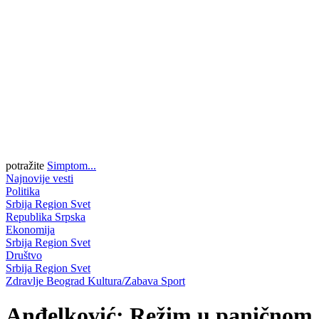
potražite
Simptom...
Najnovije vesti
Politika
Srbija
Region
Svet
Republika Srpska
Ekonomija
Srbija
Region
Svet
Društvo
Srbija
Region
Svet
Zdravlje
Beograd
Kultura/Zabava
Sport
Anđelković: Režim u paničnom s