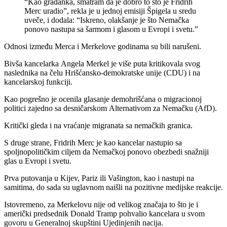
“Kao građanka, smatram da je dobro to što je Fridrih
Merc uradio”, rekla je u jednoj emisiji Špigela u sredu
uveče, i dodala: “Iskreno, olakšanje je što Nemačka
ponovo nastupa sa šarmom i glasom u Evropi i svetu.”
Odnosi između Merca i Merkelove godinama su bili narušeni.
Bivša kancelarka Angela Merkel je više puta kritikovala svog
naslednika na čelu Hrišćansko-demokratske unije (CDU) i na
kancelarskoj funkciji.
Kao pogrešno je ocenila glasanje demohrišćana o migracionoj
politici zajedno sa desničarskom Alternativom za Nemačku (AfD).
Kritički gleda i na vraćanje migranata sa nemačkih granica.
S druge strane, Fridrih Merc je kao kancelar nastupio sa
spoljnopolitičkim ciljem da Nemačkoj ponovo obezbedi snažniji
glas u Evropi i svetu.
Prva putovanja u Kijev, Pariz ili Vašington, kao i nastupi na
samitima, do sada su uglavnom naišli na pozitivne medijske reakcije.
Istovremeno, za Merkelovu nije od velikog značaja to što je i
američki predsednik Donald Tramp pohvalio kancelara u svom
govoru u Generalnoj skupštini Ujedinjenih nacija.