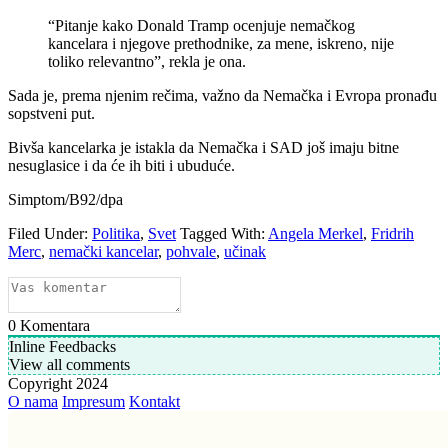
“Pitanje kako Donald Tramp ocenjuje nemačkog
kancelara i njegove prethodnike, za mene, iskreno, nije
toliko relevantno”, rekla je ona.
Sada je, prema njenim rečima, važno da Nemačka i Evropa pronađu
sopstveni put.
Bivša kancelarka je istakla da Nemačka i SAD još imaju bitne
nesuglasice i da će ih biti i ubuduće.
Simptom/B92/dpa
Filed Under:
Politika
,
Svet
Tagged With:
Angela Merkel
,
Fridrih
Merc
,
nemački kancelar
,
pohvale
,
učinak
0
Komentara
Inline Feedbacks
View all comments
Copyright 2024
O nama
Impresum
Kontakt