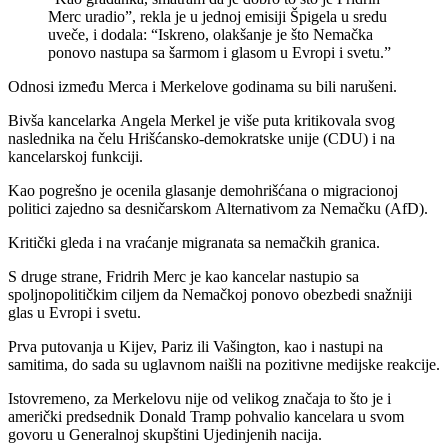
Merc uradio”, rekla je u jednoj emisiji Špigela u sredu
uveče, i dodala: “Iskreno, olakšanje je što Nemačka
ponovo nastupa sa šarmom i glasom u Evropi i svetu.”
Odnosi između Merca i Merkelove godinama su bili narušeni.
Bivša kancelarka Angela Merkel je više puta kritikovala svog
naslednika na čelu Hrišćansko-demokratske unije (CDU) i na
kancelarskoj funkciji.
Kao pogrešno je ocenila glasanje demohrišćana o migracionoj
politici zajedno sa desničarskom Alternativom za Nemačku (AfD).
Kritički gleda i na vraćanje migranata sa nemačkih granica.
S druge strane, Fridrih Merc je kao kancelar nastupio sa
spoljnopolitičkim ciljem da Nemačkoj ponovo obezbedi snažniji
glas u Evropi i svetu.
Prva putovanja u Kijev, Pariz ili Vašington, kao i nastupi na
samitima, do sada su uglavnom naišli na pozitivne medijske reakcije.
Istovremeno, za Merkelovu nije od velikog značaja to što je i
američki predsednik Donald Tramp pohvalio kancelara u svom
govoru u Generalnoj skupštini Ujedinjenih nacija.