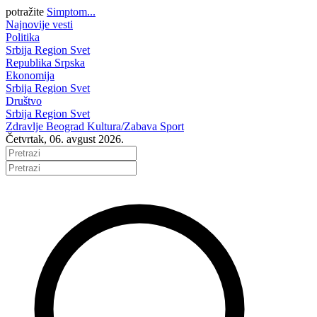
potražite
Simptom...
Najnovije vesti
Politika
Srbija
Region
Svet
Republika Srpska
Ekonomija
Srbija
Region
Svet
Društvo
Srbija
Region
Svet
Zdravlje
Beograd
Kultura/Zabava
Sport
Četvrtak, 06. avgust 2026.