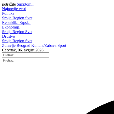
potražite
Simptom...
Najnovije vesti
Politika
Srbija
Region
Svet
Republika Srpska
Ekonomija
Srbija
Region
Svet
Društvo
Srbija
Region
Svet
Zdravlje
Beograd
Kultura/Zabava
Sport
Četvrtak, 06. avgust 2026.