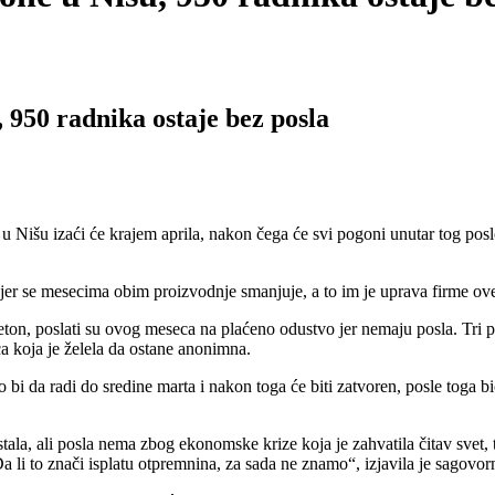
 950 radnika ostaje bez posla
u Nišu izaći će krajem aprila, nakon čega će svi pogoni unutar tog posl
 jer se mesecima obim proizvodnje smanjuje, a to im je uprava firme ove
ton, poslati su ovog meseca na plaćeno odustvo jer nemaju posla. Tri p
a koja je želela da ostane anonimna.
 bi da radi do sredine marta i nakon toga će biti zatvoren, posle toga 
tala, ali posla nema zbog ekonomske krize koja je zahvatila čitav svet
 li to znači isplatu otpremnina, za sada ne znamo“, izjavila je sagovor