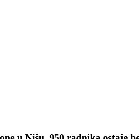
one u Nišu, 950 radnika ostaje be