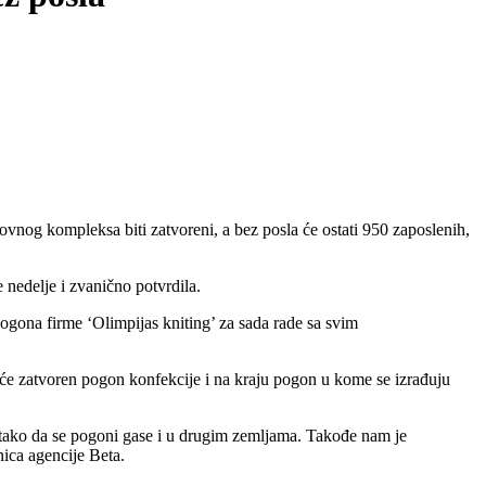
ovnog kompleksa biti zatvoreni, a bez posla će ostati 950 zaposlenih,
 nedelje i zvanično potvrdila.
ogona firme ‘Olimpijas kniting’ za sada rade sa svim
biće zatvoren pogon konfekcije i na kraju pogon u kome se izrađuju
, tako da se pogoni gase i u drugim zemljama. Takođe nam je
nica agencije Beta.