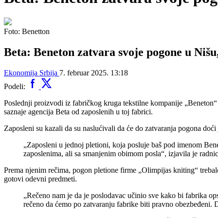
Foto: Benetton
Beta: Beneton zatvara svoje pogone u Nišu,
Ekonomija
Srbija
7. februar 2025. 13:18
Podeli:
Poslednji proizvodi iz fabričkog kruga tekstilne kompanije „Beneton“ 
saznaje agencija Beta od zaposlenih u toj fabrici.
Zaposleni su kazali da su naslućivali da će do zatvaranja pogona doći
„Zaposleni u jednoj pletioni, koja posluje baš pod imenom Bene
zaposlenima, ali sa smanjenim obimom posla“, izjavila je radnic
Prema njenim rečima, pogon pletione firme „Olimpijas kniting“ trebalo
gotovi odevni predmeti.
„Rečeno nam je da je poslodavac učinio sve kako bi fabrika ops
rečeno da ćemo po zatvaranju fabrike biti pravno obezbeđeni. Da