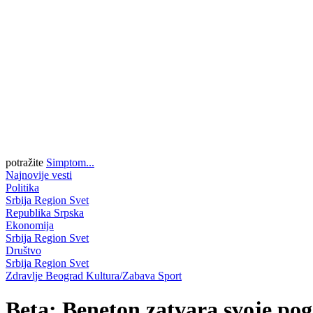
potražite
Simptom...
Najnovije vesti
Politika
Srbija
Region
Svet
Republika Srpska
Ekonomija
Srbija
Region
Svet
Društvo
Srbija
Region
Svet
Zdravlje
Beograd
Kultura/Zabava
Sport
Beta: Beneton zatvara svoje pog