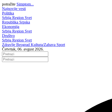
potražite
Simptom...
Najnovije vesti
Politika
Srbija
Region
Svet
Republika Srpska
Ekonomija
Srbija
Region
Svet
Društvo
Srbija
Region
Svet
Zdravlje
Beograd
Kultura/Zabava
Sport
Četvrtak, 06. avgust 2026.