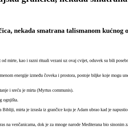
ančica, nekada smatrana talismanom kućnog o
 od mirte, kao i razni rituali vezani uz ovaj cvijet, oduvek su bili pos
razmenom energije između čoveka i prostora, postoje biljke koje mogu un
tanje i sreću je mirta (Myrtus communis).
 ognjišta.
bliji, mirta je izrasla iz grančice koju je Adam ubrao kad je napustio r
 ukras na venčanicama, dok je za mnoge narode Mediterana bio sinonim z