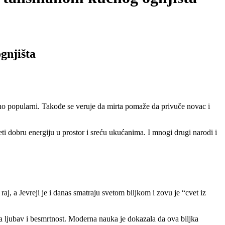
gnjišta
ebno popularni. Takođe se veruje da mirta pomaže da privuče novac i
eti dobru energiju u prostor i sreću ukućanima. I mnogi drugi narodi i
aj, a Jevreji je i danas smatraju svetom biljkom i zovu je “cvet iz
a ljubav i besmrtnost. Moderna nauka je dokazala da ova biljka