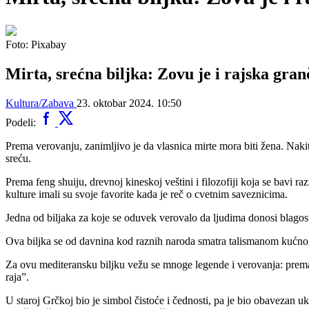
Foto: Pixabay
Mirta, srećna biljka: Zovu je i rajska gr
Kultura/Zabava
23. oktobar 2024. 10:50
Podeli:
Prema verovanju, zanimljivo je da vlasnica mirte mora biti žena. Nakit
sreću.
Prema feng shuiju, drevnoj kineskoj veštini i filozofiji koja se bavi 
kulture imali su svoje favorite kada je reč o cvetnim saveznicima.
Jedna od biljaka za koje se oduvek verovalo da ljudima donosi blagos
Ova biljka se od davnina kod raznih naroda smatra talismanom kućnog
Za ovu mediteransku biljku vežu se mnoge legende i verovanja: prema Bi
raja”.
U staroj Grčkoj bio je simbol čistoće i čednosti, pa je bio obavezan