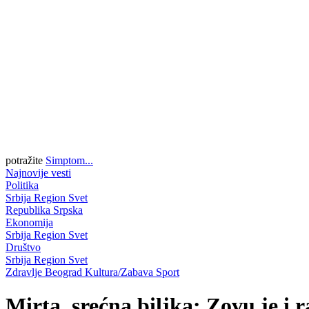
potražite
Simptom...
Najnovije vesti
Politika
Srbija
Region
Svet
Republika Srpska
Ekonomija
Srbija
Region
Svet
Društvo
Srbija
Region
Svet
Zdravlje
Beograd
Kultura/Zabava
Sport
Mirta, srećna biljka: Zovu je i