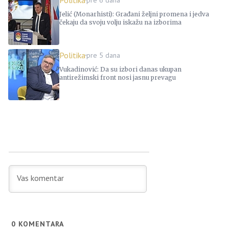
Jelić (Monarhisti): Građani željni promena i jedva
čekaju da svoju volju iskažu na izborima
Politika
pre 5 dana
Vukadinović: Da su izbori danas ukupan
antirežimski front nosi jasnu prevagu
0
KOMENTARA