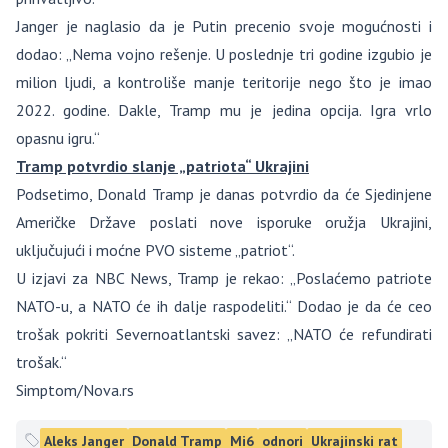
Janger je naglasio da je Putin precenio svoje mogućnosti i
dodao: „Nema vojno rešenje. U poslednje tri godine izgubio je
milion ljudi, a kontroliše manje teritorije nego što je imao
2022. godine. Dakle, Tramp mu je jedina opcija. Igra vrlo
opasnu igru.“
Tramp potvrdio slanje „patriota“ Ukrajini
Podsetimo, Donald Tramp je danas potvrdio da će Sjedinjene
Američke Države poslati nove isporuke oružja Ukrajini,
uključujući i moćne PVO sisteme „patriot“.
U izjavi za NBC News, Tramp je rekao: „Poslaćemo patriote
NATO-u, a NATO će ih dalje raspodeliti.“ Dodao je da će ceo
trošak pokriti Severnoatlantski savez: „NATO će refundirati
trošak.“
Simptom/Nova.rs
Aleks Janger
Donald Tramp
Mi6
odnori
Ukrajinski rat