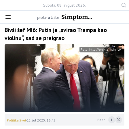
Subota, 08. avgust 2026.
Simptom...
potražite
Bivši šef MI6: Putin je „svirao Trampa kao
violinu“, sad se preigrao
Foto: http://en.kremlin.ru/
Podeli:
Politika
Svet
12. jul 2025. 16:45