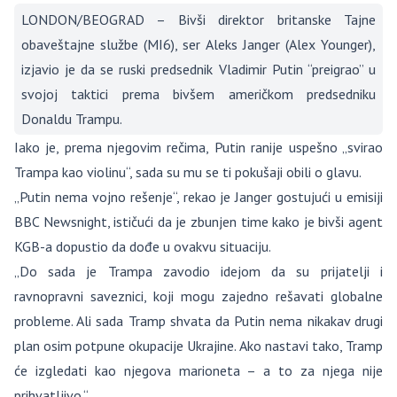
LONDON/BEOGRAD – Bivši direktor britanske Tajne
obaveštajne službe (MI6), ser Aleks Janger (Alex Younger),
izjavio je da se ruski predsednik Vladimir Putin “preigrao” u
svojoj taktici prema bivšem američkom predsedniku
Donaldu Trampu.
Iako je, prema njegovim rečima, Putin ranije uspešno „svirao
Trampa kao violinu“, sada su mu se ti pokušaji obili o glavu.
„Putin nema vojno rešenje“, rekao je Janger gostujući u emisiji
BBC Newsnight, ističući da je zbunjen time kako je bivši agent
KGB-a dopustio da dođe u ovakvu situaciju.
„Do sada je Trampa zavodio idejom da su prijatelji i
ravnopravni saveznici, koji mogu zajedno rešavati globalne
probleme. Ali sada Tramp shvata da Putin nema nikakav drugi
plan osim potpune okupacije Ukrajine. Ako nastavi tako, Tramp
će izgledati kao njegova marioneta – a to za njega nije
prihvatljivo.“