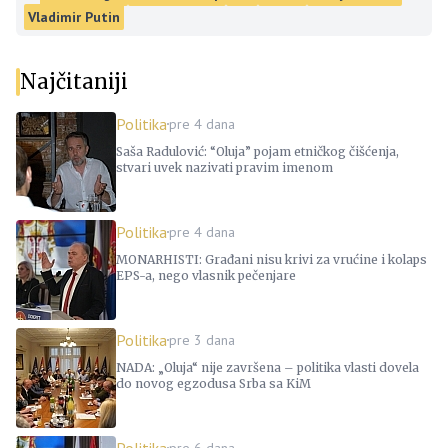
Vladimir Putin
Najčitaniji
Politika
pre 4 dana
Saša Radulović: “Oluja” pojam etničkog čišćenja,
stvari uvek nazivati pravim imenom
Politika
pre 4 dana
MONARHISTI: Građani nisu krivi za vrućine i kolaps
EPS-a, nego vlasnik pečenjare
Politika
pre 3 dana
NADA: „Oluja“ nije završena – politika vlasti dovela
do novog egzodusa Srba sa KiM
Politika
pre 6 dana