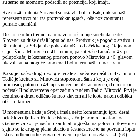
su samo na momente podsetili na potencijal koji imaju.
Sve do 40. minuta Slovenci su ostavili bolji utisak, dok su naši
reprezentativci bili iza protivničkih igrača, loše pozicionirani i
pomalo anemični.
Desilo se u tim trenucima upravo ono što nije smelo da se desi –
Slovenci su duže držali loptu od nas. Protivnik je pogodio stativu u
38. minutu, a Srbija nije pokazala ništa od očekivanog. Odjednom,
sjajna šansa Mitrovića u 41. minutu, pa šut Saše Lukića u 43, pa
polupokušaj iz kaznenog prostora ponovo Mitrovića u 46. glavom
ukazali su na moguće promene i bolju igru naših u nastavku.
Kako je počeo drugi deo igre ređale su se šanse naših: u 47. minutu
Tadić je kreirao za Mitrovića stopostotnu šansu koju je ovaj
promašio; potom i u 49. opasan centaršut Gaćinovića, da bi dobar
početak II poluvremena opet začinio tandem Tadić–Mitrović. Prvi je
centrirao a drugi odlično šutirao glavom ali je lopta nakon odbitka
otišla u korner.
U momentima kada je Srbija imala nešto konstantniju igru, desni
bek Slovenije Karničnik se iskrao, tačnije primio “poklon” od
Gaćinovića koji je načinio kardinalnu grešku na polovini Slovenije i
sjajno se iz drugog plana ubacio u šesnaesterac te na povratnu loptu
iskosa odlično odreagovao: Slovenija je tada povela sa 1-0 (69).