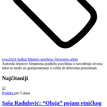
evro2024
fudbal
Minhen
nerešeno
Slovenija
srbija
Autorski tekstovi Simptoma podležu pravilima o navođenju izvora;
tekst se može uz gorepomenuto u celini ili delovima preuzimati.
Najčitaniji
Politika
pre 5 dana
Saša Radulović: “Oluja” pojam etničkog