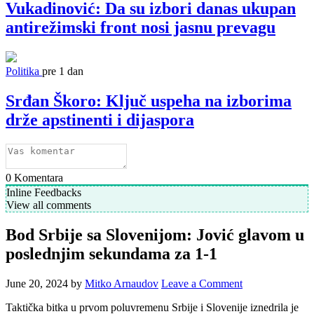
Vukadinović: Da su izbori danas ukupan
antirežimski front nosi jasnu prevagu
Politika
pre 1 dan
Srđan Škoro: Ključ uspeha na izborima
drže apstinenti i dijaspora
0
Komentara
Inline Feedbacks
View all comments
Bod Srbije sa Slovenijom: Jović glavom u
poslednjim sekundama za 1-1
June 20, 2024
by
Mitko Arnaudov
Leave a Comment
Taktička bitka u prvom poluvremenu Srbije i Slovenije iznedrila je