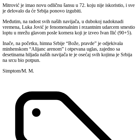
Mitrović je imao novu odličnu šansu u 72. koju nije iskoristio, i sve
je delovalo da će Srbija ponovo izgubiti.
Međutim, na radost svih naših navijača, u dubokoj nadoknadi
vremena, Luka Jović je fenomenalnim i rezantnim udarcem smestio
loptu u mrežu glavom posle kornera koji je izveo Ivan Ilić (90+5).
Inače, na početku, himna Srbije “Bože, pravde” je odjekivala
minhenskom “Alijanc arenom” i otpevana uglas, zajedno sa
desetinama hiljada naših navijača te je osećaj svih kojima je Srbija
na srcu bio potpun.
Simptom/M. M.