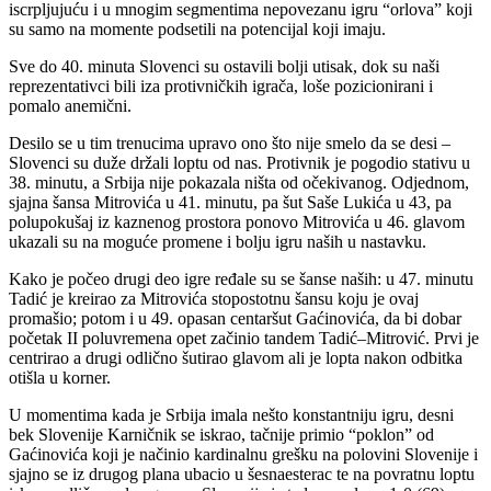
iscrpljujuću i u mnogim segmentima nepovezanu igru “orlova” koji
su samo na momente podsetili na potencijal koji imaju.
Sve do 40. minuta Slovenci su ostavili bolji utisak, dok su naši
reprezentativci bili iza protivničkih igrača, loše pozicionirani i
pomalo anemični.
Desilo se u tim trenucima upravo ono što nije smelo da se desi –
Slovenci su duže držali loptu od nas. Protivnik je pogodio stativu u
38. minutu, a Srbija nije pokazala ništa od očekivanog. Odjednom,
sjajna šansa Mitrovića u 41. minutu, pa šut Saše Lukića u 43, pa
polupokušaj iz kaznenog prostora ponovo Mitrovića u 46. glavom
ukazali su na moguće promene i bolju igru naših u nastavku.
Kako je počeo drugi deo igre ređale su se šanse naših: u 47. minutu
Tadić je kreirao za Mitrovića stopostotnu šansu koju je ovaj
promašio; potom i u 49. opasan centaršut Gaćinovića, da bi dobar
početak II poluvremena opet začinio tandem Tadić–Mitrović. Prvi je
centrirao a drugi odlično šutirao glavom ali je lopta nakon odbitka
otišla u korner.
U momentima kada je Srbija imala nešto konstantniju igru, desni
bek Slovenije Karničnik se iskrao, tačnije primio “poklon” od
Gaćinovića koji je načinio kardinalnu grešku na polovini Slovenije i
sjajno se iz drugog plana ubacio u šesnaesterac te na povratnu loptu