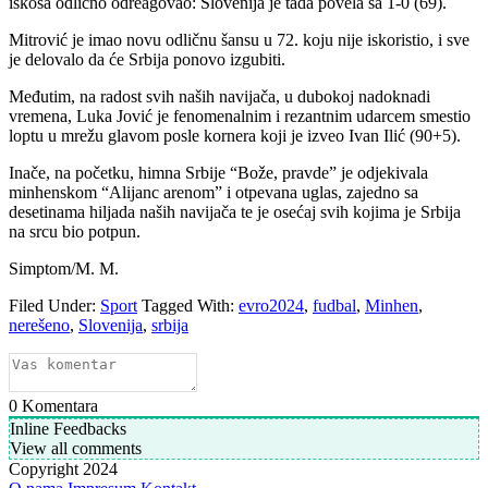
iskosa odlično odreagovao: Slovenija je tada povela sa 1-0 (69).
Mitrović je imao novu odličnu šansu u 72. koju nije iskoristio, i sve
je delovalo da će Srbija ponovo izgubiti.
Međutim, na radost svih naših navijača, u dubokoj nadoknadi
vremena, Luka Jović je fenomenalnim i rezantnim udarcem smestio
loptu u mrežu glavom posle kornera koji je izveo Ivan Ilić (90+5).
Inače, na početku, himna Srbije “Bože, pravde” je odjekivala
minhenskom “Alijanc arenom” i otpevana uglas, zajedno sa
desetinama hiljada naših navijača te je osećaj svih kojima je Srbija
na srcu bio potpun.
Simptom/M. M.
Filed Under:
Sport
Tagged With:
evro2024
,
fudbal
,
Minhen
,
nerešeno
,
Slovenija
,
srbija
0
Komentara
Inline Feedbacks
View all comments
Copyright 2024