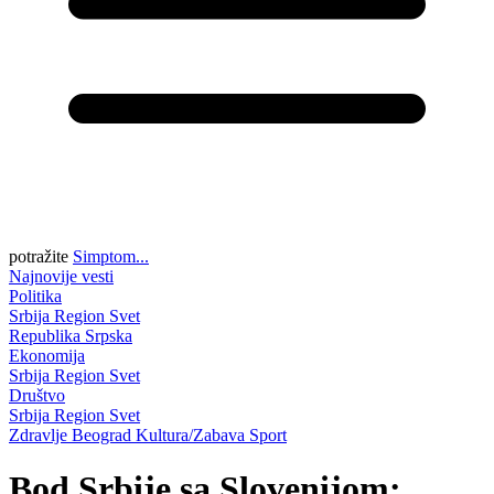
potražite
Simptom...
Najnovije vesti
Politika
Srbija
Region
Svet
Republika Srpska
Ekonomija
Srbija
Region
Svet
Društvo
Srbija
Region
Svet
Zdravlje
Beograd
Kultura/Zabava
Sport
Bod Srbije sa Slovenijom: