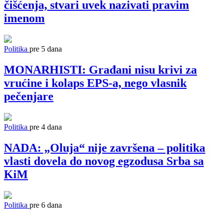
čišćenja, stvari uvek nazivati pravim
imenom
Politika
pre 5 dana
MONARHISTI: Građani nisu krivi za
vrućine i kolaps EPS-a, nego vlasnik
pečenjare
Politika
pre 4 dana
NADA: „Oluja“ nije završena – politika
vlasti dovela do novog egzodusa Srba sa
KiM
Politika
pre 6 dana