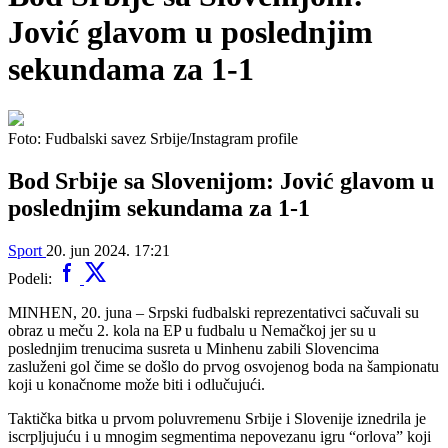
Jović glavom u poslednjim
sekundama za 1-1
Foto: Fudbalski savez Srbije/Instagram profile
Bod Srbije sa Slovenijom: Jović glavom u
poslednjim sekundama za 1-1
Sport
20. jun 2024. 17:21
Podeli:
MINHEN, 20. juna – Srpski fudbalski reprezentativci sačuvali su
obraz u meču 2. kola na EP u fudbalu u Nemačkoj jer su u
poslednjim trenucima susreta u Minhenu zabili Slovencima
zasluženi gol čime se došlo do prvog osvojenog boda na šampionatu
koji u konačnome može biti i odlučujući.
Taktička bitka u prvom poluvremenu Srbije i Slovenije iznedrila je
iscrpljujuću i u mnogim segmentima nepovezanu igru “orlova” koji