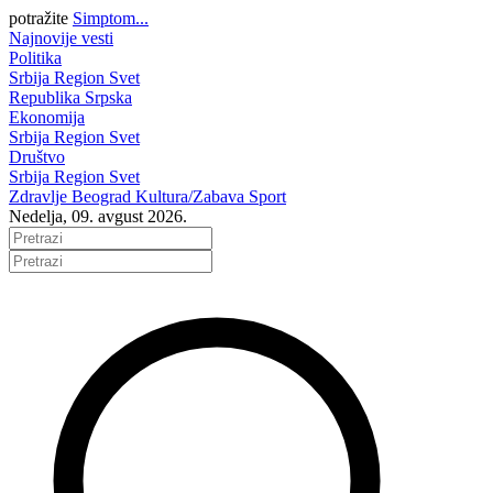
potražite
Simptom...
Najnovije vesti
Politika
Srbija
Region
Svet
Republika Srpska
Ekonomija
Srbija
Region
Svet
Društvo
Srbija
Region
Svet
Zdravlje
Beograd
Kultura/Zabava
Sport
Nedelja, 09. avgust 2026.