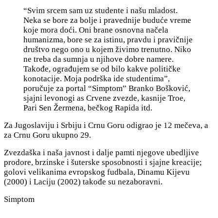
“Svim srcem sam uz studente i našu mladost.
Neka se bore za bolje i pravednije buduće vreme
koje mora doći. Oni brane osnovna načela
humanizma, bore se za istinu, pravdu i pravičnije
društvo nego ono u kojem živimo trenutno. Niko
ne treba da sumnja u njihove dobre namere.
Takođe, ograđujem se od bilo kakve političke
konotacije. Moja podrška ide studentima”,
poručuje za portal “Simptom” Branko Bošković,
sjajni levonogi as Crvene zvezde, kasnije Troe,
Pari Sen Žermena, bečkog Rapida itd.
Za Jugoslaviju i Srbiju i Crnu Goru odigrao je 12 mečeva, a
za Crnu Goru ukupno 29.
Zvezdaška i naša javnost i dalje pamti njegove ubedljive
prodore, brzinske i šuterske sposobnosti i sjajne kreacije;
golovi velikanima evropskog fudbala, Dinamu Kijevu
(2000) i Laciju (2002) takođe su nezaboravni.
Simptom