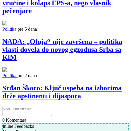
vrućine i kolaps EPS-a, nego vlasnik
pečenjare
Politika
pre 5 dana
NADA: „Oluja“ nije završena – politika
vlasti dovela do novog egzodusa Srba sa
KiM
Politika
pre 2 dana
Srđan Škoro: Ključ uspeha na izborima
drže apstinenti i dijaspora
0
Komentara
Inline Feedbacks