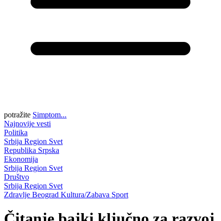
potražite
Simptom...
Najnovije vesti
Politika
Srbija
Region
Svet
Republika Srpska
Ekonomija
Srbija
Region
Svet
Društvo
Srbija
Region
Svet
Zdravlje
Beograd
Kultura/Zabava
Sport
Čitanje bajki ključno za razvoj