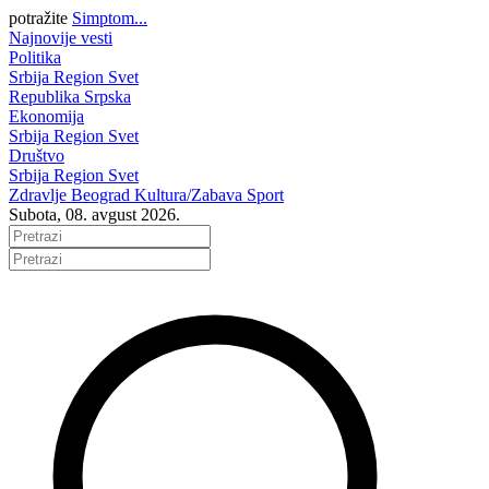
potražite
Simptom...
Najnovije vesti
Politika
Srbija
Region
Svet
Republika Srpska
Ekonomija
Srbija
Region
Svet
Društvo
Srbija
Region
Svet
Zdravlje
Beograd
Kultura/Zabava
Sport
Subota, 08. avgust 2026.