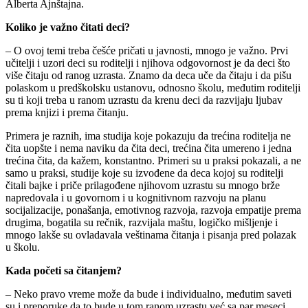
Alberta Ajnštajna.
Koliko je važno čitati deci?
– O ovoj temi treba češće pričati u javnosti, mnogo je važno. Prvi
učitelji i uzori deci su roditelji i njihova odgovornost je da deci što
više čitaju od ranog uzrasta. Znamo da deca uče da čitaju i da pišu
polaskom u predškolsku ustanovu, odnosno školu, međutim roditelji
su ti koji treba u ranom uzrastu da krenu deci da razvijaju ljubav
prema knjizi i prema čitanju.
Primera je raznih, ima studija koje pokazuju da trećina roditelja ne
čita uopšte i nema naviku da čita deci, trećina čita umereno i jedna
trećina čita, da kažem, konstantno. Primeri su u praksi pokazali, a ne
samo u praksi, studije koje su izvođene da deca kojoj su roditelji
čitali bajke i priče prilagođene njihovom uzrastu su mnogo brže
napredovala i u govornom i u kognitivnom razvoju na planu
socijalizacije, ponašanja, emotivnog razvoja, razvoja empatije prema
drugima, bogatila su rečnik, razvijala maštu, logičko mišljenje i
mnogo lakše su ovladavala veštinama čitanja i pisanja pred polazak
u školu.
Kada početi sa čitanjem?
– Neko pravo vreme može da bude i individualno, međutim saveti
su i preporuke da to bude u tom ranom uzrastu već sa par meseci