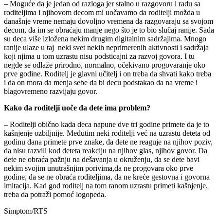
– Moguće da je jedan od razloga jer stalno u razgovoru i radu sa
roditeljima i njihovom decom mi uočavamo da roditelji možda u
današnje vreme nemaju dovoljno vremena da razgovaraju sa svojom
decom, da im se obraćaju manje nego što je to bio slučaj ranije. Sada
su deca više izložena nekim drugim digitalnim sadržajima. Mnogo
ranije ulaze u taj neki svet nekih neprimerenih aktivnosti i sadržaja
koji njima u tom uzrastu nisu podsticajni za razvoj govora. I tu
negde se odlaže prirodno, normalno, očekivano progovaranje oko
prve godine. Roditelj je glavni učitelj i on treba da shvati kako treba
i da on mora da menja sebe da bi decu podstakao da na vreme i
blagovremeno razvijaju govor.
Kako da roditelji uoče da dete ima problem?
– Roditelji obično kada deca napune dve tri godine primete da je to
kašnjenje ozbiljnije. Međutim neki roditelji već na uzrastu deteta od
godinu dana primete prve znake, da dete ne reaguje na njihov poziv,
da nisu razvili kod deteta reakciju na njihov glas, njihov govor. Da
dete ne obraća pažnju na dešavanja u okruženju, da se dete bavi
nekim svojim unutrašnjim porivima,da ne progovara oko prve
godine, da se ne obraća roditeljima, da ne kreće gestovna i govorna
imitacija. Kad god roditelj na tom ranom uzrastu primeti kašnjenje,
treba da potraži pomoć logopeda.
Simptom/RTS