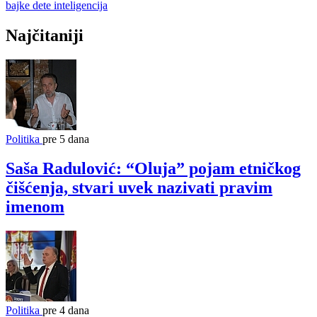
bajke
dete
inteligencija
Najčitaniji
Politika
pre 5 dana
Saša Radulović: “Oluja” pojam etničkog
čišćenja, stvari uvek nazivati pravim
imenom
Politika
pre 4 dana