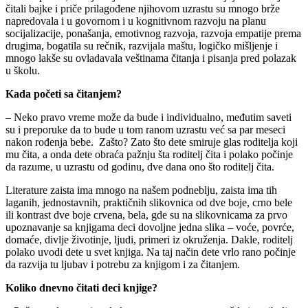
čitali bajke i priče prilagođene njihovom uzrastu su mnogo brže
napredovala i u govornom i u kognitivnom razvoju na planu
socijalizacije, ponašanja, emotivnog razvoja, razvoja empatije prema
drugima, bogatila su rečnik, razvijala maštu, logičko mišljenje i
mnogo lakše su ovladavala veštinama čitanja i pisanja pred polazak
u školu.
Kada početi sa čitanjem?
– Neko pravo vreme može da bude i individualno, međutim saveti
su i preporuke da to bude u tom ranom uzrastu već sa par meseci
nakon rođenja bebe. Zašto? Zato što dete smiruje glas roditelja koji
mu čita, a onda dete obraća pažnju šta roditelj čita i polako počinje
da razume, u uzrastu od godinu, dve dana ono što roditelj čita.
Literature zaista ima mnogo na našem podneblju, zaista ima tih
laganih, jednostavnih, praktičnih slikovnica od dve boje, crno bele
ili kontrast dve boje crvena, bela, gde su na slikovnicama za prvo
upoznavanje sa knjigama deci dovoljne jedna slika – voće, povrće,
domaće, divlje životinje, ljudi, primeri iz okruženja. Dakle, roditelj
polako uvodi dete u svet knjiga. Na taj način dete vrlo rano počinje
da razvija tu ljubav i potrebu za knjigom i za čitanjem.
Koliko dnevno čitati deci knjige?