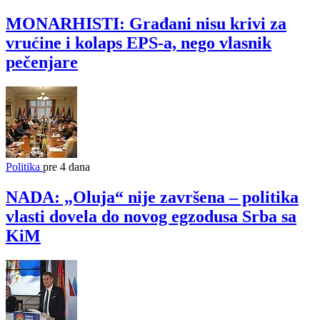
MONARHISTI: Građani nisu krivi za
vrućine i kolaps EPS-a, nego vlasnik
pečenjare
Politika
pre 4 dana
NADA: „Oluja“ nije završena – politika
vlasti dovela do novog egzodusa Srba sa
KiM