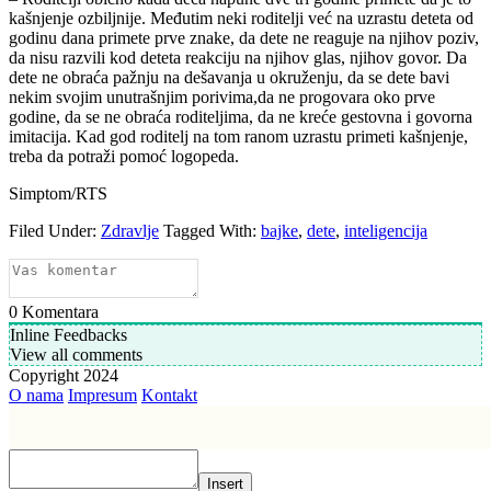
kašnjenje ozbiljnije. Međutim neki roditelji već na uzrastu deteta od
godinu dana primete prve znake, da dete ne reaguje na njihov poziv,
da nisu razvili kod deteta reakciju na njihov glas, njihov govor. Da
dete ne obraća pažnju na dešavanja u okruženju, da se dete bavi
nekim svojim unutrašnjim porivima,da ne progovara oko prve
godine, da se ne obraća roditeljima, da ne kreće gestovna i govorna
imitacija. Kad god roditelj na tom ranom uzrastu primeti kašnjenje,
treba da potraži pomoć logopeda.
Simptom/RTS
Filed Under:
Zdravlje
Tagged With:
bajke
,
dete
,
inteligencija
0
Komentara
Inline Feedbacks
View all comments
Copyright 2024
O nama
Impresum
Kontakt
Insert