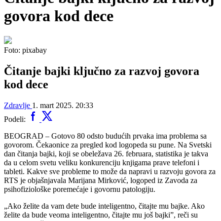
govora kod dece
Foto: pixabay
Čitanje bajki ključno za razvoj govora
kod dece
Zdravlje
1. mart 2025. 20:33
Podeli:
BEOGRAD – Gotovo 80 odsto budućih prvaka ima problema sa
govorom. Čekaonice za pregled kod logopeda su pune. Na Svetski
dan čitanja bajki, koji se obeležava 26. februara, statistika je takva
da u celom svetu veliku konkurenciju knjigama prave telefoni i
tableti. Kakve sve probleme to može da napravi u razvoju govora za
RTS je objašnjavala Marijana Mirković, logoped iz Zavoda za
psihofiziološke poremećaje i govornu patologiju.
„Ako želite da vam dete bude inteligentno, čitajte mu bajke. Ako
želite da bude veoma inteligentno, čitajte mu još bajki”, reči su