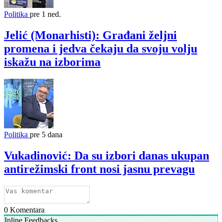
Politika
pre 1 ned.
Jelić (Monarhisti): Građani željni
promena i jedva čekaju da svoju volju
iskažu na izborima
Politika
pre 5 dana
Vukadinović: Da su izbori danas ukupan
antirežimski front nosi jasnu prevagu
0
Komentara
Inline Feedbacks