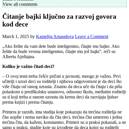
View all comments
Čitanje bajki ključno za razvoj govora
kod dece
March 1, 2025
by
Kamelija Arnaudova
Leave a Comment
„Ako želite da vam dete bude inteligentno, čitajte mu bajke. Ako
želite da bude veoma inteligentno, čitajte mu još bajki”, reči su
Alberta Ajnštajna.
Koliko je važno čitati deci?
– O ovoj temi treba češće pričati u javnosti, mnogo je važno. Prvi
učitelji i uzori deci su roditelji i njihova odgovornost je da deci što
više čitaju od ranog uzrasta. Znamo da deca uče da čitaju i da pišu
polaskom u predškolsku ustanovu, odnosno školu, međutim roditelji
su ti koji treba u ranom uzrastu da krenu deci da razvijaju ljubav
prema knjizi i prema čitanju.
Primera je raznih, ima studija koje pokazuju da trećina roditelja ne
čita uopšte i nema naviku da čita deci, trećina čita umereno i jedna
trećina čita, da kažem, konstantno. Primeri su u praksi pokazali, a ne
samo u praksi, studije koje su izvođene da deca kojoj su roditelji