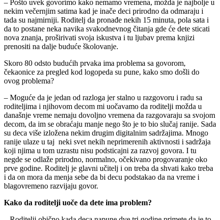
– Pošto uvek govorimo kako nemamo vremena, možda je najbolje u
nekim večernjim satima kad je inače deci prirodno da odmaraju i
tada su najmirniji. Roditelj da pronađe nekih 15 minuta, pola sata i
da to postane neka navika svakodnevnog čitanja gde će dete sticati
nova znanja, proširivati svoja iskustva i tu ljubav prema knjizi
prenositi na dalje buduće školovanje.
Skoro 80 odsto budućih prvaka ima problema sa govorom,
čekaonice za pregled kod logopeda su pune, kako smo došli do
ovog problema?
– Moguće da je jedan od razloga jer stalno u razgovoru i radu sa
roditeljima i njihovom decom mi uočavamo da roditelji možda u
današnje vreme nemaju dovoljno vremena da razgovaraju sa svojom
decom, da im se obraćaju manje nego što je to bio slučaj ranije. Sada
su deca više izložena nekim drugim digitalnim sadržajima. Mnogo
ranije ulaze u taj neki svet nekih neprimerenih aktivnosti i sadržaja
koji njima u tom uzrastu nisu podsticajni za razvoj govora. I tu
negde se odlaže prirodno, normalno, očekivano progovaranje oko
prve godine. Roditelj je glavni učitelj i on treba da shvati kako treba
i da on mora da menja sebe da bi decu podstakao da na vreme i
blagovremeno razvijaju govor.
Kako da roditelji uoče da dete ima problem?
– Roditelji obično kada deca napune dve tri godine primete da je to