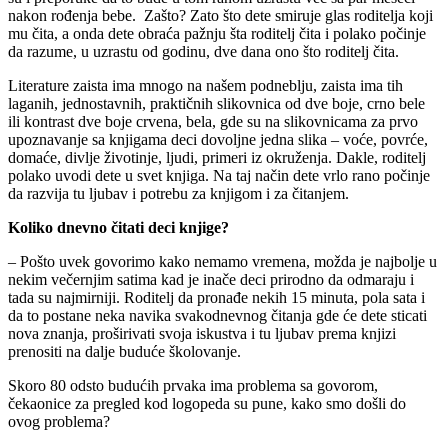
nakon rođenja bebe. Zašto? Zato što dete smiruje glas roditelja koji
mu čita, a onda dete obraća pažnju šta roditelj čita i polako počinje
da razume, u uzrastu od godinu, dve dana ono što roditelj čita.
Literature zaista ima mnogo na našem podneblju, zaista ima tih
laganih, jednostavnih, praktičnih slikovnica od dve boje, crno bele
ili kontrast dve boje crvena, bela, gde su na slikovnicama za prvo
upoznavanje sa knjigama deci dovoljne jedna slika – voće, povrće,
domaće, divlje životinje, ljudi, primeri iz okruženja. Dakle, roditelj
polako uvodi dete u svet knjiga. Na taj način dete vrlo rano počinje
da razvija tu ljubav i potrebu za knjigom i za čitanjem.
Koliko dnevno čitati deci knjige?
– Pošto uvek govorimo kako nemamo vremena, možda je najbolje u
nekim večernjim satima kad je inače deci prirodno da odmaraju i
tada su najmirniji. Roditelj da pronađe nekih 15 minuta, pola sata i
da to postane neka navika svakodnevnog čitanja gde će dete sticati
nova znanja, proširivati svoja iskustva i tu ljubav prema knjizi
prenositi na dalje buduće školovanje.
Skoro 80 odsto budućih prvaka ima problema sa govorom,
čekaonice za pregled kod logopeda su pune, kako smo došli do
ovog problema?