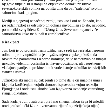
njegove trupe nisu u stanju da objektivno dokažu prisustvo
severnokorejskih vojnika na bojištu time da ovi “pale lica” svojim
saborcima kada poginu.
Mediji u njegovoj napaćenoj zemlji, isto kao i oni na Zapadu, kao
još jedan razlog za odsustvo tih dokaza navodili su i to što, navodno,
po naredbi svog lidera Kim Džong Una, Severnokorejanci vrše
samoubistva kako ne bi pali u zarobljeništvo.
Nizak pad
Jun, koji je po profesiji i sam tužilac, sada sedi iza rešetaka i sprema
odbranu protiv optužbi da je angažovanjem vojske pokušao da
blokira rad parlamenta i izborne komisije, da je nameravao da uhapsi
nekoliko viđenijih poslanika iz glavne opozicione, ali i sopstvene
vladajuće partije, te prekine dotok vode i struje nekoliko televizijskih
stanica i listova.
Južnokorejski mediji su čak pisali i o tome da je on imao na umu i
ideju da korišćenjem vojnih dronova isprovocira vojnu reakciju
Pjongjanga i onda istu iskoristi kao izgovor za uvođenje vanrednog
stanja i diktature.
Sada kada je Jun u zatvoru i preti mu smena, nakon čega bi usledili
novi predsednički izbori i verovatno trijumf opozicije koja nije (u