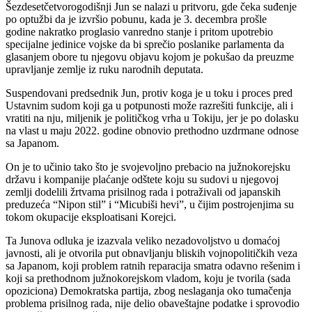
Šezdesetčetvorogodišnji Jun se nalazi u pritvoru, gde čeka suđenje
po optužbi da je izvršio pobunu, kada je 3. decembra prošle
godine nakratko proglasio vanredno stanje i pritom upotrebio
specijalne jedinice vojske da bi sprečio poslanike parlamenta da
glasanjem obore tu njegovu objavu kojom je pokušao da preuzme
upravljanje zemlje iz ruku narodnih deputata.
Suspendovani predsednik Jun, protiv koga je u toku i proces pred
Ustavnim sudom koji ga u potpunosti može razrešiti funkcije, ali i
vratiti na nju, miljenik je političkog vrha u Tokiju, jer je po dolasku
na vlast u maju 2022. godine obnovio prethodno uzdrmane odnose
sa Japanom.
On je to učinio tako što je svojevoljno prebacio na južnokorejsku
državu i kompanije plaćanje odštete koju su sudovi u njegovoj
zemlji dodelili žrtvama prisilnog rada i potraživali od japanskih
preduzeća “Nipon stil” i “Micubiši hevi”, u čijim postrojenjima su
tokom okupacije eksploatisani Korejci.
Ta Junova odluka je izazvala veliko nezadovoljstvo u domaćoj
javnosti, ali je otvorila put obnavljanju bliskih vojnopolitičkih veza
sa Japanom, koji problem ratnih reparacija smatra odavno rešenim i
koji sa prethodnom južnokorejskom vladom, koju je tvorila (sada
opoziciona) Demokratska partija, zbog neslaganja oko tumačenja
problema prisilnog rada, nije delio obaveštajne podatke i sprovodio