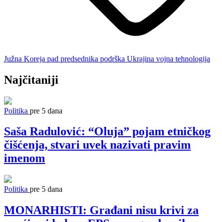
Južna Koreja
pad predsednika
podrška
Ukrajina
vojna tehnologija
Najčitaniji
Politika
pre 5 dana
Saša Radulović: “Oluja” pojam etničkog
čišćenja, stvari uvek nazivati pravim
imenom
Politika
pre 5 dana
MONARHISTI: Građani nisu krivi za