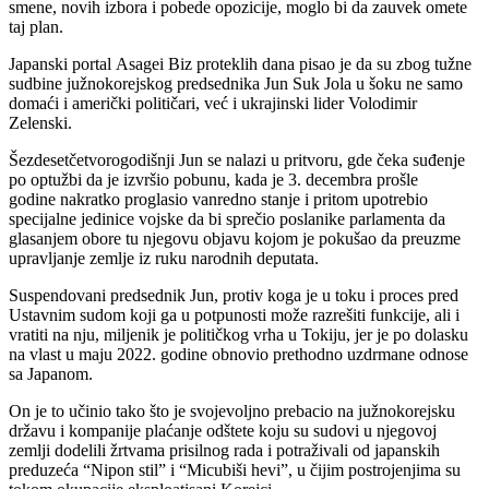
smene, novih izbora i pobede opozicije, moglo bi da zauvek omete
taj plan.
Japanski portal Asagei Biz proteklih dana pisao je da su zbog tužne
sudbine južnokorejskog predsednika Jun Suk Jola u šoku ne samo
domaći i američki političari, već i ukrajinski lider Volodimir
Zelenski.
Šezdesetčetvorogodišnji Jun se nalazi u pritvoru, gde čeka suđenje
po optužbi da je izvršio pobunu, kada je 3. decembra prošle
godine nakratko proglasio vanredno stanje i pritom upotrebio
specijalne jedinice vojske da bi sprečio poslanike parlamenta da
glasanjem obore tu njegovu objavu kojom je pokušao da preuzme
upravljanje zemlje iz ruku narodnih deputata.
Suspendovani predsednik Jun, protiv koga je u toku i proces pred
Ustavnim sudom koji ga u potpunosti može razrešiti funkcije, ali i
vratiti na nju, miljenik je političkog vrha u Tokiju, jer je po dolasku
na vlast u maju 2022. godine obnovio prethodno uzdrmane odnose
sa Japanom.
On je to učinio tako što je svojevoljno prebacio na južnokorejsku
državu i kompanije plaćanje odštete koju su sudovi u njegovoj
zemlji dodelili žrtvama prisilnog rada i potraživali od japanskih
preduzeća “Nipon stil” i “Micubiši hevi”, u čijim postrojenjima su