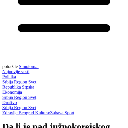
potražite
Simptom...
Najnovije vesti
Politika
Srbija
Region
Svet
Republika Srpska
Ekonomija
Srbija
Region
Svet
Društvo
Srbija
Region
Svet
Zdravlje
Beograd
Kultura/Zabava
Sport
Da li je pad južnokorejskog