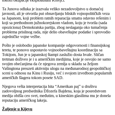
tokom okupacije eksploatisani Korejci.
Ta Junova odluka je izazvala veliko nezadovoljstvo u domaćoj
javnosti, ali je otvorila put obnavljanju bliskih vojnopolitičkih veza
sa Japanom, koji problem ratnih reparacija smatra odavno rešenim i
koji sa prethodnom južnokorejskom vladom, koju je tvorila (sada
opoziciona) Demokratska partija, zbog neslaganja oko tumačenja
problema prisilnog rada, nije delio obaveštajne podatke i sprovodio
zajedničke vojne vežbe.
Pošto je oslobodio japanske kompanije odgovornosti i finansijskog
tereta, te ponovo uspostavio vojnoobaveštajnu koordinaciju sa
Tokijom, Jun je u japanskoj štampi zaslužio dosta hvale. Sličan
tretman doživeo je i u američkim medijima, koje je osvojio ne samo
svojim obećanjima da će njegova zemlja u skladu sa željom
Vašingtona preuzeti aktivniju ulogu na međunarodnoj geopolitičkoj
sceni u odnosu na Kinu i Rusiju, već i svojom izvedbom popularnih
američkih šlagera tokom posete SAD.
Njegova vešta interpretacija hita “Amerikan paj” u društvu
zadovoljnog predsednika Džozefa Bajdena, koja je posredstvom
medija obišla ceo svet, međutim, u kineskim glasilima mu je donela
reputaciju američkog lakeja.
Žaljenje u Kijevu