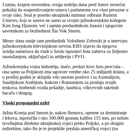
I zaista, krajem novembra, svega nedelju dana pred Junov nesrećni
pokušaj da suspendovanjem ustava i parlamenta svu vlast preuzme u
svoje ruke, Seul je posetio ukrajinski ministar odbrane Rustem
Umerov, koji se susreo ne samo sa svojim južnokorejskim kolegom
Kim Jong Hjunom, već i samim predsednikom Junom i njegovim
savetnikom za bezbednost Šin Vok Sinom.
Mesec dana ranije sam predsednik Volodimir Zelenski je u intervjuu
južnokorejskom televizijskom servisu KBS izjavio da njegova
zemlja namerava da vladi u Seulu ispostavi listu zahteva za željenim
naoružanjem, uključujući tu artiljeriju i PVO.
Južnokorejska vojna industrija, inače, prolazi kroz fazu procvata –
ona samo sa Poljskom ima ugovore vredne oko 25 milijardi dolara, a
u prošloj godini je sklopila vrlo unosne poslove i sa Australijom,
Saudijskom Arabijom, Irakom i Rumunijom za prodaju svojih
tenkova, borbenih vozila pešadije, haubica, višecevnih raketnih
bacača i drugog.
Visoki propagadni uzlet
Južna Koreja pod Junom je, nakon šlemova, opreme za deminiranje
i lekova, isporučila i oko 500.000 granata kalibra 155 mm, po nekim
izveštajima direktno ukrajinskoj vojsci preko Poljske, a po drugim
indirektno, tako što je te projektile predala američkoj vojsci (na