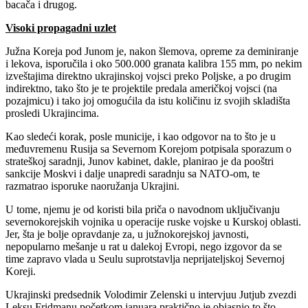
bacača i drugog.
Visoki propagadni uzlet
Južna Koreja pod Junom je, nakon šlemova, opreme za deminiranje
i lekova, isporučila i oko 500.000 granata kalibra 155 mm, po nekim
izveštajima direktno ukrajinskoj vojsci preko Poljske, a po drugim
indirektno, tako što je te projektile predala američkoj vojsci (na
pozajmicu) i tako joj omogućila da istu količinu iz svojih skladišta
prosledi Ukrajincima.
Kao sledeći korak, posle municije, i kao odgovor na to što je u
međuvremenu Rusija sa Severnom Korejom potpisala sporazum o
strateškoj saradnji, Junov kabinet, dakle, planirao je da pooštri
sankcije Moskvi i dalje unapredi saradnju sa NATO-om, te
razmatrao isporuke naoružanja Ukrajini.
U tome, njemu je od koristi bila priča o navodnom uključivanju
severnokorejskih vojnika u operacije ruske vojske u Kurskoj oblasti.
Jer, šta je bolje opravdanje za, u južnokorejskoj javnosti,
nepopularno mešanje u rat u dalekoj Evropi, nego izgovor da se
time zapravo vlada u Seulu suprotstavlja neprijateljskoj Severnoj
Koreji.
Ukrajinski predsednik Volodimir Zelenski u intervjuu Jutjub zvezdi
Leksu Fridmanu početkom januara praktično je objasnio to što