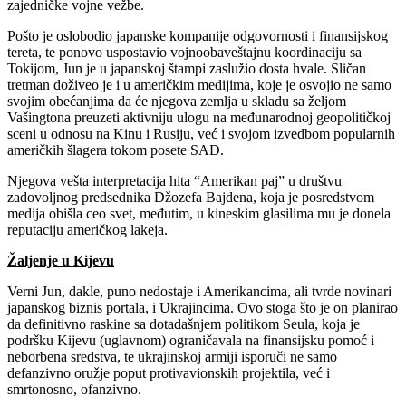
zajedničke vojne vežbe.
Pošto je oslobodio japanske kompanije odgovornosti i finansijskog
tereta, te ponovo uspostavio vojnoobaveštajnu koordinaciju sa
Tokijom, Jun je u japanskoj štampi zaslužio dosta hvale. Sličan
tretman doživeo je i u američkim medijima, koje je osvojio ne samo
svojim obećanjima da će njegova zemlja u skladu sa željom
Vašingtona preuzeti aktivniju ulogu na međunarodnoj geopolitičkoj
sceni u odnosu na Kinu i Rusiju, već i svojom izvedbom popularnih
američkih šlagera tokom posete SAD.
Njegova vešta interpretacija hita “Amerikan paj” u društvu
zadovoljnog predsednika Džozefa Bajdena, koja je posredstvom
medija obišla ceo svet, međutim, u kineskim glasilima mu je donela
reputaciju američkog lakeja.
Žaljenje u Kijevu
Verni Jun, dakle, puno nedostaje i Amerikancima, ali tvrde novinari
japanskog biznis portala, i Ukrajincima. Ovo stoga što je on planirao
da definitivno raskine sa dotadašnjem politikom Seula, koja je
podršku Kijevu (uglavnom) ograničavala na finansijsku pomoć i
neborbena sredstva, te ukrajinskoj armiji isporuči ne samo
defanzivno oružje poput protivavionskih projektila, već i
smrtonosno, ofanzivno.