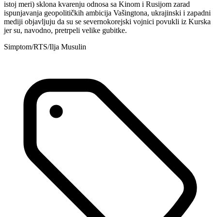
istoj meri) sklona kvarenju odnosa sa Kinom i Rusijom zarad
ispunjavanja geopolitičkih ambicija Vašingtona, ukrajinski i zapadni
mediji objavljuju da su se severnokorejski vojnici povukli iz Kurska
jer su, navodno, pretrpeli velike gubitke.
Simptom/RTS/Ilja Musulin