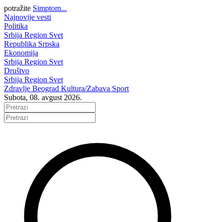
potražite
Simptom...
Najnovije vesti
Politika
Srbija
Region
Svet
Republika Srpska
Ekonomija
Srbija
Region
Svet
Društvo
Srbija
Region
Svet
Zdravlje
Beograd
Kultura/Zabava
Sport
Subota, 08. avgust 2026.