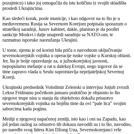
pozajmicu) i tako joj omogućila da istu količinu iz svojih skladišta
prosledi Ukrajincima.
Kao sledeći korak, posle municije, i kao odgovor na to što je u
međuvremenu Rusija sa Severnom Korejom potpisala sporazum o
strateškoj saradnji, Junov kabinet, dakle, planirao je da pooštri
sankcije Moskvi i dalje unapredi saradnju sa NATO-om, te
razmatrao isporuke naoružanja Ukrajini.
U tome, njemu je od koristi bila priča o navodnom uključivanju
severnokorejskih vojnika u operacije ruske vojske u Kurskoj oblasti.
Jer, šta je bolje opravdanje za, u južnokorejskoj javnosti,
nepopularno mešanje u rat u dalekoj Evropi, nego izgovor da se
time zapravo vlada u Seulu suprotstavlja neprijateljskoj Severnoj
Koreji.
Ukrajinski predsednik Volodimir Zelenski u intervjuu Jutjub zvezdi
Leksu Fridmanu početkom januara praktično je objasnio to što
njegove trupe nisu u stanju da objektivno dokažu prisustvo
severnokorejskih vojnika na bojištu time da ovi “pale lica” svojim
saborcima kada poginu.
Mediji u njegovoj napaćenoj zemlji, isto kao i oni na Zapadu, kao
još jedan razlog za odsustvo tih dokaza navodili su i to što, navodno,
po naredbi svog lidera Kim Džong Una, Severnokorejanci vrše