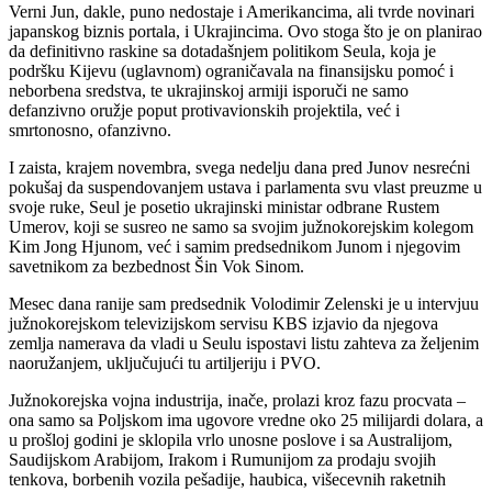
Verni Jun, dakle, puno nedostaje i Amerikancima, ali tvrde novinari
japanskog biznis portala, i Ukrajincima. Ovo stoga što je on planirao
da definitivno raskine sa dotadašnjem politikom Seula, koja je
podršku Kijevu (uglavnom) ograničavala na finansijsku pomoć i
neborbena sredstva, te ukrajinskoj armiji isporuči ne samo
defanzivno oružje poput protivavionskih projektila, već i
smrtonosno, ofanzivno.
I zaista, krajem novembra, svega nedelju dana pred Junov nesrećni
pokušaj da suspendovanjem ustava i parlamenta svu vlast preuzme u
svoje ruke, Seul je posetio ukrajinski ministar odbrane Rustem
Umerov, koji se susreo ne samo sa svojim južnokorejskim kolegom
Kim Jong Hjunom, već i samim predsednikom Junom i njegovim
savetnikom za bezbednost Šin Vok Sinom.
Mesec dana ranije sam predsednik Volodimir Zelenski je u intervjuu
južnokorejskom televizijskom servisu KBS izjavio da njegova
zemlja namerava da vladi u Seulu ispostavi listu zahteva za željenim
naoružanjem, uključujući tu artiljeriju i PVO.
Južnokorejska vojna industrija, inače, prolazi kroz fazu procvata –
ona samo sa Poljskom ima ugovore vredne oko 25 milijardi dolara, a
u prošloj godini je sklopila vrlo unosne poslove i sa Australijom,
Saudijskom Arabijom, Irakom i Rumunijom za prodaju svojih
tenkova, borbenih vozila pešadije, haubica, višecevnih raketnih