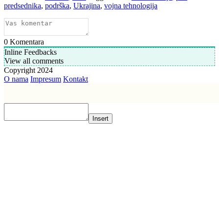
predsednika
,
podrška
,
Ukrajina
,
vojna tehnologija
0
Komentara
Inline Feedbacks
View all comments
Copyright 2024
O nama
Impresum
Kontakt
Insert