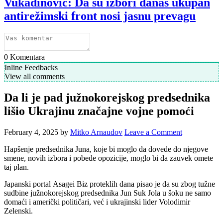
Vukadinović: Da su izbori danas ukupan
antirežimski front nosi jasnu prevagu
0
Komentara
Inline Feedbacks
View all comments
Da li je pad južnokorejskog predsednika
lišio Ukrajinu značajne vojne pomoći
February 4, 2025
by
Mitko Arnaudov
Leave a Comment
Hapšenje predsednika Juna, koje bi moglo da dovede do njegove
smene, novih izbora i pobede opozicije, moglo bi da zauvek omete
taj plan.
Japanski portal Asagei Biz proteklih dana pisao je da su zbog tužne
sudbine južnokorejskog predsednika Jun Suk Jola u šoku ne samo
domaći i američki političari, već i ukrajinski lider Volodimir
Zelenski.