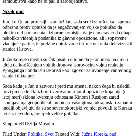
samoubistva kako ne bi pali u zarobljeništvo.
Nizak pad
Jun, koji je po profesiji i sam tužilac, sada sedi iza rešetaka i sprema
odbranu protiv optužbi da je angažovanjem vojske pokušao da
blokira rad parlamenta i izborne komisije, da je nameravao da uhapsi
nekoliko viđenijih poslanika iz glavne opozicione, ali i sopstvene
vladajuće partije, te prekine dotok vode i struje nekoliko televizijskih
stanica i listova.
Južnokorejski mediji su čak pisali i o tome da je on imao na umu i
ideju da korišćenjem vojnih dronova isprovocira vojnu reakciju
Pjongjanga i onda istu iskoristi kao izgovor za uvođenje vanrednog
stanja i diktature.
Sada kada je Jun u zatvoru i preti mu smena, nakon čega bi usledili
novi predsednički izbori i verovatno trijumf opozicije koja nije (u
istoj meri) sklona kvarenju odnosa sa Kinom i Rusijom zarad
ispunjavanja geopolitičkih ambicija Vašingtona, ukrajinski i zapadni
mediji objavljuju da su se severnokorejski vojnici povukli iz Kurska
jer su, navodno, pretrpeli velike gubitke.
Simptom/RTS/Ilja Musulin
Filed Under:
Politika
,
Svet
Tagged With:
Južna Koreja
,
pad