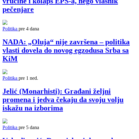
vrućine i kolaps EPS-a, nego vlasnik
pečenjare
Politika
pre 4 dana
NADA: „Oluja“ nije završena – politika
vlasti dovela do novog egzodusa Srba sa
KiM
Politika
pre 1 ned.
Jelić (Monarhisti): Građani željni
promena i jedva čekaju da svoju volju
iskažu na izborima
Politika
pre 5 dana