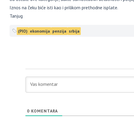
Iznos na čeku biće isti kao i prilikom prethodne isplate.
Tanjug
(PIO)
ekonomija
penzija
srbija
0
KOMENTARA