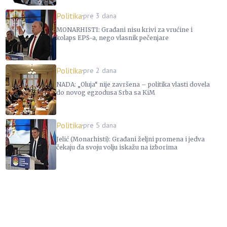
Politika
pre 3 dana
MONARHISTI: Građani nisu krivi za vrućine i
kolaps EPS-a, nego vlasnik pečenjare
Politika
pre 2 dana
NADA: „Oluja“ nije završena – politika vlasti dovela
do novog egzodusa Srba sa KiM
Politika
pre 5 dana
Jelić (Monarhisti): Građani željni promena i jedva
čekaju da svoju volju iskažu na izborima