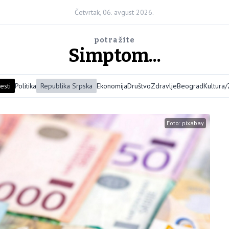
Četvrtak, 06. avgust 2026.
potražite
Simptom...
esti
Politika
Republika Srpska
Ekonomija
Društvo
Zdravlje
Beograd
Kultura
Foto: pixabay