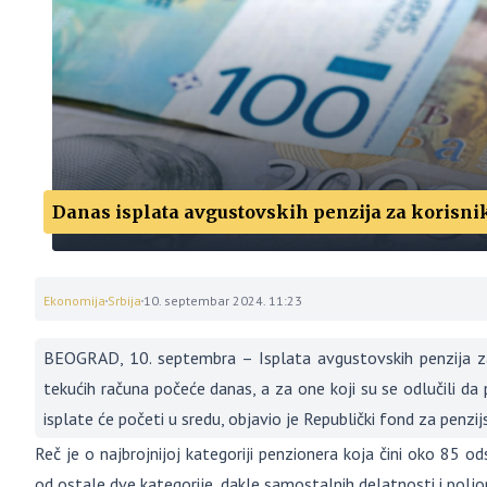
Danas isplata avgustovskih penzija za korisnik
Ekonomija
Srbija
10. septembar 2024. 11:23
BEOGRAD, 10. septembra – Isplata avgustovskih penzija za k
tekućih računa počeće danas, a za one koji su se odlučili da
isplate će početi u sredu, objavio je Republički fond za penzijs
Reč je o najbrojnijoj kategoriji penzionera koja čini oko 85 od
od ostale dve kategorije, dakle samostalnih delatnosti i poljo