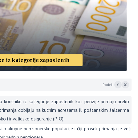
e iz kategorije zaposlenih
Podeli:
orisnike iz kategorije zaposlenih koji penzije primaju preko
 primanja dobijaju na kućnim adresama ili poštanskim šalterima
ko i invalidsko osiguranje (PIO).
sto ukupne penzionerske populacije i čiji prosek primanja je veći
privrednih penzionera.