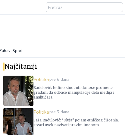
/Zabava
Sport
Najčitaniji
Politika
pre 6 dana
Radulović: Jedino studenti donose promene,
građani da odbace manipulacije dela medija i
analitičara
Politika
pre 3 dana
Saša Radulović: “Oluja” pojam etničkog čišćenja,
stvari uvek nazivati pravim imenom