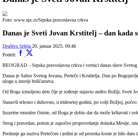
Foto: www.spc.rs/Srpska pravoslavna crkva
Danas je Sveti Jovan Krstitelj – dan kada 
Društvo
Srbija
20. januar 2025. 09:46
Podeli:
BEOGRAD – Srpska pravoslavna crkva i vernici danas slave Svetog Jovan
Danas je Sabor Svetog Jovana, Preteče i Krstitelja. Dan po Bogojavl
ulogu u istoriji hrišćanstva.
Od Boga izmoljeno dete čije je rođenje najavio anđeo Božiji, Sveti Jo
Stasavši telesno i duhovno, u tridesetoj godini, po volji Božjoj, počeo
Izuzetne moralne čistote, od Boga je dobio dar da može krštavati i osl
Strog i pravedan, potom je započeo propovedanje dolaska Mesije, sin
Predanje ga naziva Pretečom i jedini je od proroka kome je bilo dat