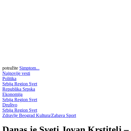
potražite
Simptom...
Najnovije vesti
Politika
Srbija
Region
Svet
Republika Srpska
Ekonomija
Srbija
Region
Svet
Društvo
Srbija
Region
Svet
Zdravlje
Beograd
Kultura/Zabava
Sport
Danas je Sveti Jovan Krstitelj 