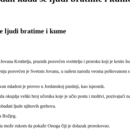
se ljudi bratime i kume
a Krstitelja, praznik posvećen svetitelju i proroku koji je krstio Isu
jenju posvećen je Svetom Jovanu, u našem narodu veoma poštovanom sve
van mladost je proveo u Jordanskoj pustinji, kao isposnik.
 da okuplja veliki broj učenika koje je učio postu i molitvi, pozivajući 
obađati ljude njihovih grehova.
a Božjeg.
o da može rukom da pokaže Onoga čiji je dolazak prorokovao.