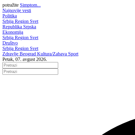
potražite
Simptom...
Najnovije vesti
Politika
Srbija
Region
Svet
Republika Srpska
Ekonomija
Srbija
Region
Svet
Društvo
Srbija
Region
Svet
Zdravlje
Beograd
Kultura/Zabava
Sport
Petak, 07. avgust 2026.