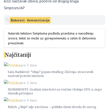
kroz nastavak izbora, počevši od drugog kruga.
Simptom/AP
Bukurest
demonstracije
Autorski tekstovi Simptoma podležu pravilima o navođenju
izvora; tekst se može uz gorepomenuto u celini ili delovima
preuzimati.
Najčitaniji
Politika
pre 5 dana
Saša Radulović: “Oluja” pojam etničkog čišćenja, stvari uvek
nazivati pravim imenom
Politika
pre 5 dana
MONARHISTI: Građani nisu krivi za vrućine i kolaps EPS-a, nego
vlasnik pečenjare
Politika
pre 4 dana
NADA: „Oluja“ nije završena – politika vlasti dovela do novog