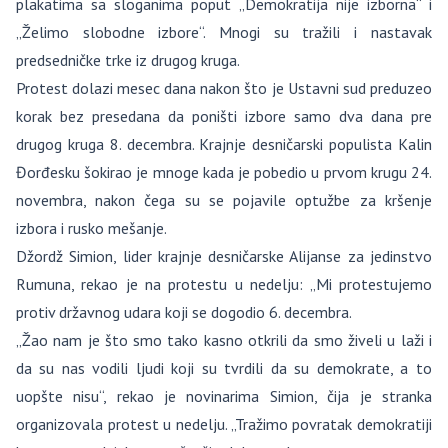
plakatima sa sloganima poput „Demokratija nije izborna“ i
„Želimo slobodne izbore“. Mnogi su tražili i nastavak
predsedničke trke iz drugog kruga.
Protest dolazi mesec dana nakon što je Ustavni sud preduzeo
korak bez presedana da poništi izbore samo dva dana pre
drugog kruga 8. decembra. Krajnje desničarski populista Kalin
Đorđesku šokirao je mnoge kada je pobedio u prvom krugu 24.
novembra, nakon čega su se pojavile optužbe za kršenje
izbora i rusko mešanje.
Džordž Simion, lider krajnje desničarske Alijanse za jedinstvo
Rumuna, rekao je na protestu u nedelju: „Mi protestujemo
protiv državnog udara koji se dogodio 6. decembra.
„Žao nam je što smo tako kasno otkrili da smo živeli u laži i
da su nas vodili ljudi koji su tvrdili da su demokrate, a to
uopšte nisu“, rekao je novinarima Simion, čija je stranka
organizovala protest u nedelju. „Tražimo povratak demokratiji