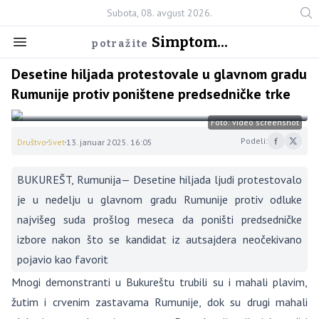
Subota, 08. avgust 2026.
Simptom...
potražite
Desetine hiljada protestovale u glavnom gradu
Rumunije protiv poništene predsedničke trke
Foto: video screenshot
Podeli:
Društvo
Svet
13. januar 2025. 16:05
BUKUREŠT, Rumunija— Desetine hiljada ljudi protestovalo
je u nedelju u glavnom gradu Rumunije protiv odluke
najvišeg suda prošlog meseca da poništi predsedničke
izbore nakon što se kandidat iz autsajdera neočekivano
pojavio kao favorit
Mnogi demonstranti u Bukureštu trubili su i mahali plavim,
žutim i crvenim zastavama Rumunije, dok su drugi mahali