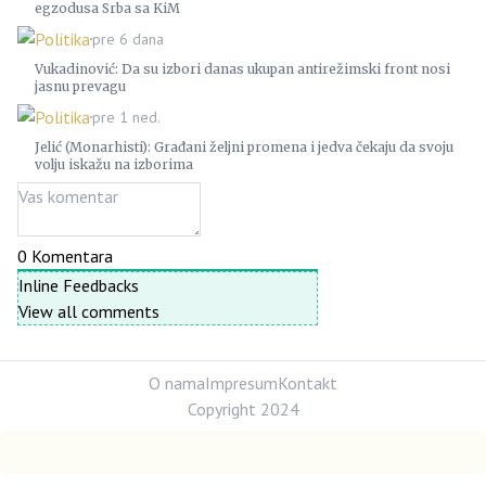
egzodusa Srba sa KiM
Politika
pre 6 dana
Vukadinović: Da su izbori danas ukupan antirežimski front nosi
jasnu prevagu
Politika
pre 1 ned.
Jelić (Monarhisti): Građani željni promena i jedva čekaju da svoju
volju iskažu na izborima
0
Komentara
Inline Feedbacks
View all comments
O nama
Impresum
Kontakt
Copyright 2024