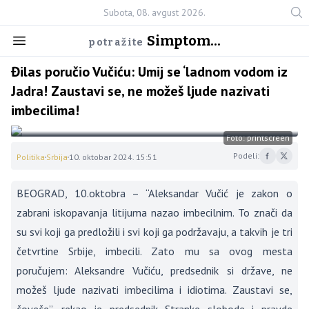
Subota, 08. avgust 2026.
Simptom...
potražite
Đilas poručio Vučiću: Umij se ‘ladnom vodom iz
Jadra! Zaustavi se, ne možeš ljude nazivati
imbecilima!
Foto: printscreen
Podeli:
Politika
Srbija
10. oktobar 2024. 15:51
BEOGRAD, 10.oktobra – “Aleksandar Vučić je zakon o
zabrani iskopavanja litijuma nazao imbecilnim. To znači da
su svi koji ga predložili i svi koji ga podržavaju, a takvih je tri
četvrtine Srbije, imbecili. Zato mu sa ovog mesta
poručujem: Aleksandre Vučiću, predsednik si države, ne
možeš ljude nazivati imbecilima i idiotima. Zaustavi se,