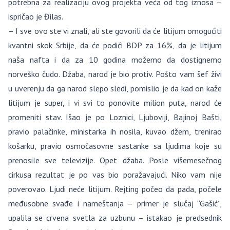
potrebna za realizaciju ovog projekta veća od tog iznosa –
ispričao je Đilas.
– I sve ovo ste vi znali, ali ste govorili da će litijum omogućiti
kvantni skok Srbije, da će podići BDP za 16%, da je litijum
naša nafta i da za 10 godina možemo da dostignemo
norveško čudo. Džaba, narod je bio protiv. Pošto vam šef živi
u uverenju da ga narod slepo sledi, pomislio je da kad on kaže
litijum je super, i vi svi to ponovite milion puta, narod će
promeniti stav. Išao je po Loznici, Ljuboviji, Bajinoj Bašti,
pravio palačinke, ministarka ih nosila, kuvao džem, trenirao
košarku, pravio osmočasovne sastanke sa ljudima koje su
prenosile sve televizije. Opet džaba. Posle višemesečnog
cirkusa rezultat je po vas bio poražavajući. Niko vam nije
poverovao. Ljudi neće litijum. Rejting počeo da pada, počele
međusobne svađe i nameštanja – primer je slučaj “Gašić”,
upalila se crvena svetla za uzbunu – istakao je predsednik