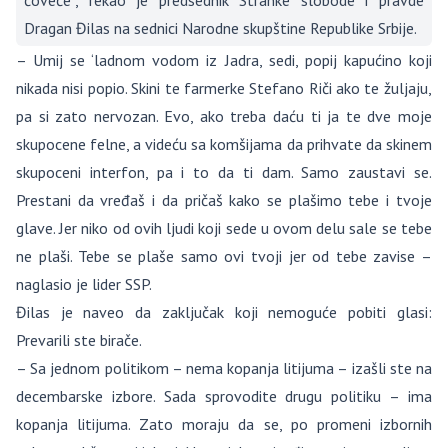
čoveče”, rekao je predsednik Stranke slobode i pravde
Dragan Đilas na sednici Narodne skupštine Republike Srbije.
– Umij se ‘ladnom vodom iz Jadra, sedi, popij kapućino koji
nikada nisi popio. Skini te farmerke Stefano Riči ako te žuljaju,
pa si zato nervozan. Evo, ako treba daću ti ja te dve moje
skupocene felne, a videću sa komšijama da prihvate da skinem
skupoceni interfon, pa i to da ti dam. Samo zaustavi se.
Prestani da vređaš i da pričaš kako se plašimo tebe i tvoje
glave. Jer niko od ovih ljudi koji sede u ovom delu sale se tebe
ne plaši. Tebe se plaše samo ovi tvoji jer od tebe zavise –
naglasio je lider SSP.
Đilas je naveo da zaključak koji nemoguće pobiti glasi:
Prevarili ste birače.
– Sa jednom politikom – nema kopanja litijuma – izašli ste na
decembarske izbore. Sada sprovodite drugu politiku – ima
kopanja litijuma. Zato moraju da se, po promeni izbornih