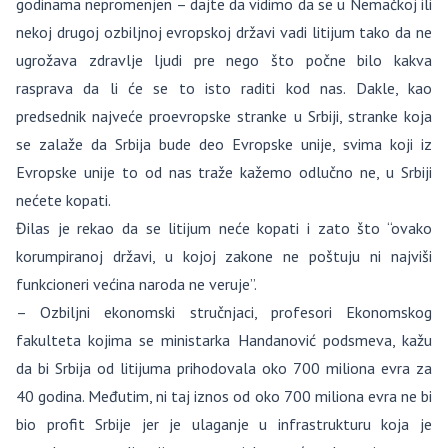
godinama nepromenjen – dajte da vidimo da se u Nemačkoj ili
nekoj drugoj ozbiljnoj evropskoj državi vadi litijum tako da ne
ugrožava zdravlje ljudi pre nego što počne bilo kakva
rasprava da li će se to isto raditi kod nas. Dakle, kao
predsednik najveće proevropske stranke u Srbiji, stranke koja
se zalaže da Srbija bude deo Evropske unije, svima koji iz
Evropske unije to od nas traže kažemo odlučno ne, u Srbiji
nećete kopati.
Đilas je rekao da se litijum neće kopati i zato što “ovako
korumpiranoj državi, u kojoj zakone ne poštuju ni najviši
funkcioneri većina naroda ne veruje”.
– Ozbiljni ekonomski stručnjaci, profesori Ekonomskog
fakulteta kojima se ministarka Handanović podsmeva, kažu
da bi Srbija od litijuma prihodovala oko 700 miliona evra za
40 godina. Međutim, ni taj iznos od oko 700 miliona evra ne bi
bio profit Srbije jer je ulaganje u infrastrukturu koja je