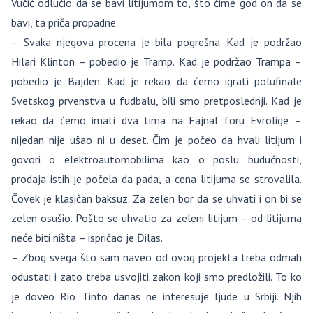
Vučić odlučio da se bavi litijumom to, što čime god on da se
bavi, ta priča propadne.
– Svaka njegova procena je bila pogrešna. Kad je podržao
Hilari Klinton – pobedio je Tramp. Kad je podržao Trampa –
pobedio je Bajden. Kad je rekao da ćemo igrati polufinale
Svetskog prvenstva u fudbalu, bili smo pretposlednji. Kad je
rekao da ćemo imati dva tima na Fajnal foru Evrolige –
nijedan nije ušao ni u deset. Čim je počeo da hvali litijum i
govori o elektroautomobilima kao o poslu budućnosti,
prodaja istih je počela da pada, a cena litijuma se strovalila.
Čovek je klasičan baksuz. Za zelen bor da se uhvati i on bi se
zelen osušio. Pošto se uhvatio za zeleni litijum – od litijuma
neće biti ništa – ispričao je Đilas.
– Zbog svega što sam naveo od ovog projekta treba odmah
odustati i zato treba usvojiti zakon koji smo predložili. To ko
je doveo Rio Tinto danas ne interesuje ljude u Srbiji. Njih