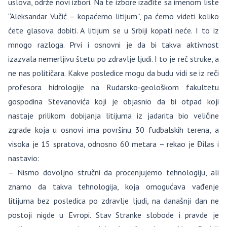
uslova, održe novi izbori. Na te izbore izađite sa imenom liste
“Aleksandar Vučić – kopaćemo litijum”, pa ćemo videti koliko
ćete glasova dobiti. A litijum se u Srbiji kopati neće. I to iz
mnogo razloga. Prvi i osnovni je da bi takva aktivnost
izazvala nemerljivu štetu po zdravlje ljudi. I to je reč struke, a
ne nas političara. Kakve posledice mogu da budu vidi se iz reči
profesora hidrologije na Rudarsko-geološkom fakultetu
gospodina Stevanovića koji je objasnio da bi otpad koji
nastaje prilikom dobijanja litijuma iz jadarita bio veličine
zgrade koja u osnovi ima površinu 30 fudbalskih terena, a
visoka je 15 spratova, odnosno 60 metara – rekao je Đilas i
nastavio:
– Nismo dovoljno stručni da procenjujemo tehnologiju, ali
znamo da takva tehnologija, koja omogućava vađenje
litijuma bez posledica po zdravlje ljudi, na današnji dan ne
postoji nigde u Evropi. Stav Stranke slobode i pravde je