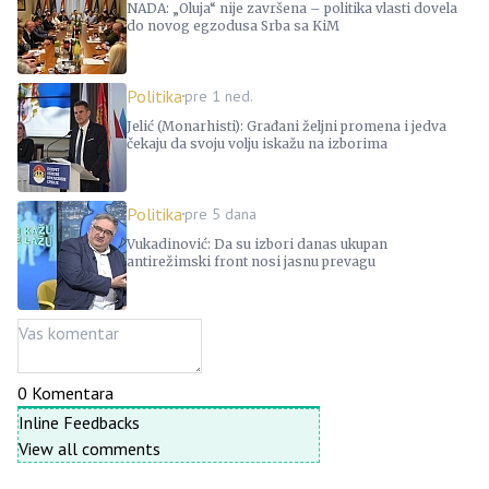
NADA: „Oluja“ nije završena – politika vlasti dovela
do novog egzodusa Srba sa KiM
Politika
pre 1 ned.
Jelić (Monarhisti): Građani željni promena i jedva
čekaju da svoju volju iskažu na izborima
Politika
pre 5 dana
Vukadinović: Da su izbori danas ukupan
antirežimski front nosi jasnu prevagu
0
Komentara
Inline Feedbacks
View all comments