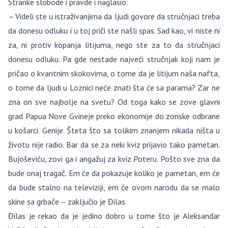
Stranke slobode i pravde i naglasio:
– Videli ste u istraživanjima da ljudi govore da stručnjaci treba
da donesu odluku i u toj priči ste našli spas. Sad kao, vi niste ni
za, ni protiv kopanja litijuma, nego ste za to da stručnjaci
donesu odluku. Pa gde nestade najveći stručnjak koji nam je
pričao o kvantnim skokovima, o tome da je litijum naša nafta,
o tome da ljudi u Loznici neće znati šta će sa parama? Zar ne
zna on sve najbolje na svetu? Od toga kako se zove glavni
grad Papua Nove Gvineje preko ekonomije do zonske odbrane
u košarci. Genije. Šteta što sa tolikim znanjem nikada ništa u
životu nije radio. Bar da se za neki kviz prijavio tako pametan.
Bujoševiću, zovi ga i angažuj za kviz Poteru. Pošto sve zna da
bude onaj tragač. Em će da pokazuje koliko je pametan, em će
da bude stalno na televiziji, em će ovom narodu da se malo
skine sa grbače – zaključio je Đilas.
Đilas je rekao da je jedino dobro u tome što je Aleksandar