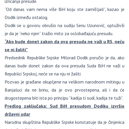
izricanja presude.
“Od danas vam nema više BiH koju ste zamišljali”, kazao je
Dodik između ostalog.
Dodik se u govoru obrušio na sudiju Senu Uzunović, optuživši
je da je “neko njen” tražio mito za oslobađajuću presudu.
“Ako bude donet zakon da ova presuda ne važi u RS, neću
se ni žaliti”
Predsednik Republike Srpske Milorad Dodik poručio je da, ako
danas bude donet zakon da ova presuda Suda BiH ne važi u
Republici Srpskoj, neće se na nju ni žaliti.
Pozvao je građane okupljene na velikom narodnom mitingu u
Banjaluci da ne brinu, da je ovo prvostepena, ali i da će
drugostepena biti ista po principu “kadija ti sudi, kadija te tuži”.
Predlog zaključaka: Sud BiH presudom Dodiku izvršio
državni udar
Narodna skupština Republike Srpske konstatuje da je činjenica