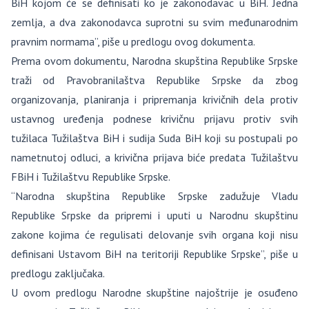
BiH kojom će se definisati ko je zakonodavac u BiH. Jedna
zemlja, a dva zakonodavca suprotni su svim međunarodnim
pravnim normama”, piše u predlogu ovog dokumenta.
Prema ovom dokumentu, Narodna skupština Republike Srpske
traži od Pravobranilaštva Republike Srpske da zbog
organizovanja, planiranja i pripremanja krivičnih dela protiv
ustavnog uređenja podnese krivičnu prijavu protiv svih
tužilaca Tužilaštva BiH i sudija Suda BiH koji su postupali po
nametnutoj odluci, a krivična prijava biće predata Tužilaštvu
FBiH i Tužilaštvu Republike Srpske.
“Narodna skupština Republike Srpske zadužuje Vladu
Republike Srpske da pripremi i uputi u Narodnu skupštinu
zakone kojima će regulisati delovanje svih organa koji nisu
definisani Ustavom BiH na teritoriji Republike Srpske”, piše u
predlogu zaključaka.
U ovom predlogu Narodne skupštine najoštrije je osuđeno