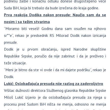
podnesu žalbe i konačnu odluku donese drugostepeno veće
Suda BiH, koja bi trebalo da bude izrečena do kraja godine.
Prva reakcija Dodika nakon presude: Naučio sam da se
nosim i sa težim stvarima
“Moramo biti veseli! Godinu dana sam osuđen na njihovo
sr**e“, rekao je predsednik RS Milorad Dodik nakon izricanja
presude.
Dodik je u prvom obraćanju, ispred Narodne skupštine
Republike Srpske, poručio da nije zabrinut i da je preživeo i
teže situacije.
“Meni je bitno da ste vi ovde i da mi dajete podršku”, rekao je
Dodik.
Lukić: Oslobađajuća presuda nije razlog za zadovoljstvo
Vršilac dužnosti direktora Službenog glasnika Republike Srpske
Miloš Lukić izjavio je da oslobađajuća presuda za njega u
procesu pred Sudom BiH ništa ne menja, odnosno ne menja