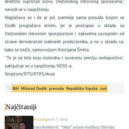
direktno suprotan slovu Dejtonskog mirovnog sporazuma”,
navodi se u saopštenju.
Naglašava se i da je još sramnija sama presuda kojom se
Dodik proglašava krivim, jer je postupao u skladu sa
Dejtonskim mirovnim sporazumom i zakonima usvojenim od
strane demokratski izabranih predstavnika, a ne u skladu sa,
kako se ističe, samovoljom Kristijana Šmita.
“To je za bilo koju slobodnu i suverenu zemlju nedopustivo”,
zaključuje se u saopštenju NDSS-a.
Simptom/RTS/RTRS/Avaz
BiH
Milorad Dodik
presuda
Republika Srpska
sud
Najčitaniji
Politika
pre 5 dana
Saša Radulović: “Oluja” pojam etničkog čišćenja,