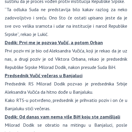
suštinu da je proces vođen protiv institucija Republike Srpske.
“Ta odluka Suda ne predstavlja bilo kakav razlog za neko
zadovoljstvo i sreću. Ono što će ostati upisano jeste da je
sve ovo velika sramota i udar na institucije i narod Republike
Srpske”, rekao je Lukić.
Dodik: Prvi me je pozvao Vučić, a potom Orban
Prvi poziv mi je bio od Aleksandra Vučića, koji je rekao da je uz
nas, a drugi poziv je od Viktora Orbana, rekao je predsednik
Republike Srpske Milorad Dodik, nakon presude Suda BiH.
Predsednik Vučić večeras u Banjaluci
Predsednik RS Milorad Dodik pozvao je predsednika Srbije
Aleksandra Vučića da hitno dođe u Banjaluku.
Kako RTS-u potvrđeno, predsednik je prihvatio poziv i on će u
Banjaluku stići večeras.
Dodik: Od danas vam nema više BiH koju ste zamišljali
Milorad Dodik se obratio na mitingu u Banjaluci, posle