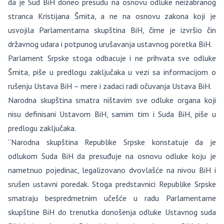
da je Sud BiH doneo presudu na osnovu odluke neizabranog
stranca Kristijana Šmita, a ne na osnovu zakona koji je
usvojila Parlamentarna skupština BiH, čime je izvršio čin
državnog udara i potpunog urušavanja ustavnog poretka BiH.
Parlament Srpske stoga odbacuje i ne prihvata sve odluke
Šmita, piše u predlogu zaključaka u vezi sa informacijom o
rušenju Ustava BiH – mere i zadaci radi očuvanja Ustava BiH.
Narodna skupština smatra ništavim sve odluke organa koji
nisu definisani Ustavom BiH, samim tim i Suda BiH, piše u
predlogu zaključaka.
“Narodna skupština Republike Srpske konstatuje da je
odlukom Suda BiH da presuđuje na osnovu odluke koju je
nametnuo pojedinac, legalizovano dvovlašće na nivou BiH i
srušen ustavni poredak. Stoga predstavnici Republike Srpske
smatraju bespredmetnim učešće u radu Parlamentarne
skupštine BiH do trenutka donošenja odluke Ustavnog suda