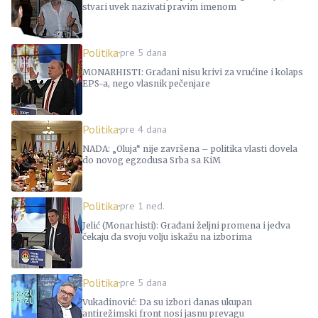
stvari uvek nazivati pravim imenom
Politika
pre 5 dana
MONARHISTI: Građani nisu krivi za vrućine i kolaps
EPS-a, nego vlasnik pečenjare
Politika
pre 4 dana
NADA: „Oluja“ nije završena – politika vlasti dovela
do novog egzodusa Srba sa KiM
Politika
pre 1 ned.
Jelić (Monarhisti): Građani željni promena i jedva
čekaju da svoju volju iskažu na izborima
Politika
pre 5 dana
Vukadinović: Da su izbori danas ukupan
antirežimski front nosi jasnu prevagu