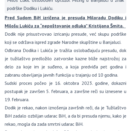
Miloš Lukić oslobođen optužbi. Miting u Banjaluci u znak
podrške Dodiku i Lukiću.
Pred Sudom BiH izričena je presuda Miloradu Dodiku i
Milošu Lukiću za “nepoštovanje odluka” Kristijana Šmita.
Dodik nije prisustvovao izricanju presude, već skupu podrške
koji se održava ispred zgrade Narodne skupštine u Banjaluci.
Odbrana Dodika i Lukića je tražila oslobađajuću presudu, dok
je tužilaštvo predložilo zatvorske kazne bliže najstrožoj za
delo za koje im je suđeno, a koja predviđa pet godina i
zabranu obavljanja javnih funkcija u trajanju od 10 godina.
Sudski proces počeo je 16. oktobra 2023. godine, dokazni
postupak je završen 5. februara, a završne reči su iznesene u
19. februara.
Dodik je rekao, nakon iznošenja završnih reči, da je Tužilaštvo
BiH zadalo ozbiljan udarac BiH, a da bi presuda njemu, kako je
rekao, mogla da zada smrtni udarac BiH.