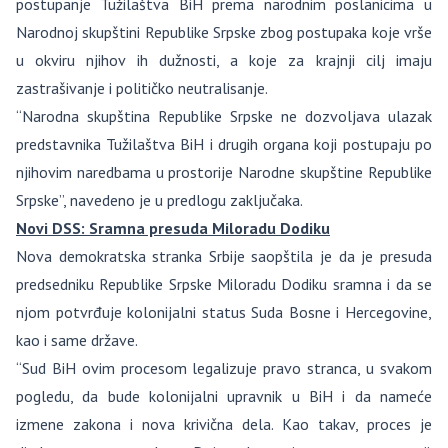
postupanje Tužilaštva BiH prema narodnim poslanicima u
Narodnoj skupštini Republike Srpske zbog postupaka koje vrše
u okviru njihov ih dužnosti, a koje za krajnji cilj imaju
zastrašivanje i političko neutralisanje.
“Narodna skupština Republike Srpske ne dozvoljava ulazak
predstavnika Tužilaštva BiH i drugih organa koji postupaju po
njihovim naredbama u prostorije Narodne skupštine Republike
Srpske”, navedeno je u predlogu zaključaka.
Novi DSS: Sramna presuda Miloradu Dodiku
Nova demokratska stranka Srbije saopštila je da je presuda
predsedniku Republike Srpske Miloradu Dodiku sramna i da se
njom potvrđuje kolonijalni status Suda Bosne i Hercegovine,
kao i same države.
“Sud BiH ovim procesom legalizuje pravo stranca, u svakom
pogledu, da bude kolonijalni upravnik u BiH i da nameće
izmene zakona i nova krivična dela. Kao takav, proces je