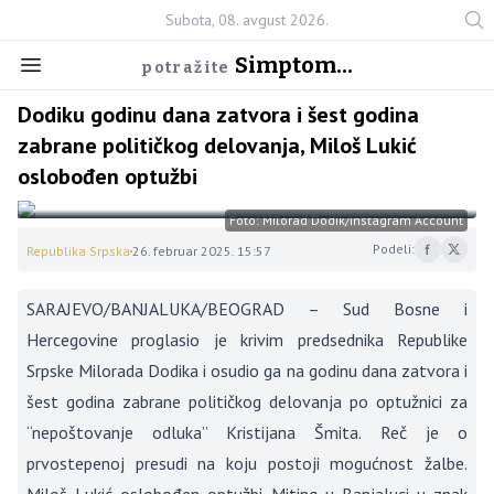
Subota, 08. avgust 2026.
Simptom...
potražite
Dodiku godinu dana zatvora i šest godina
zabrane političkog delovanja, Miloš Lukić
oslobođen optužbi
Foto: Milorad Dodik/Instagram Account
Podeli:
Republika Srpska
26. februar 2025. 15:57
SARAJEVO/BANJALUKA/BEOGRAD – Sud Bosne i
Hercegovine proglasio je krivim predsednika Republike
Srpske Milorada Dodika i osudio ga na godinu dana zatvora i
šest godina zabrane političkog delovanja po optužnici za
“nepoštovanje odluka” Kristijana Šmita. Reč je o
prvostepenoj presudi na koju postoji mogućnost žalbe.