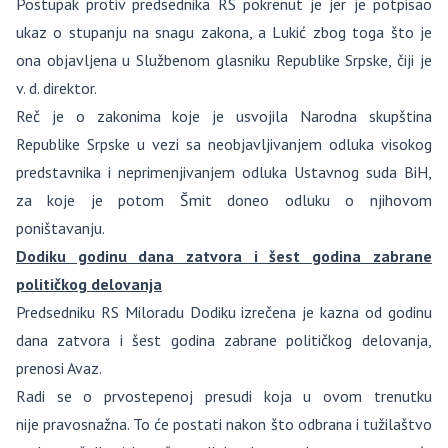
Postupak protiv predsednika RS pokrenut je jer je potpisao
ukaz o stupanju na snagu zakona, a Lukić zbog toga što je
ona objavljena u Službenom glasniku Republike Srpske, čiji je
v. d. direktor.
Reč je o zakonima koje je usvojila Narodna skupština
Republike Srpske u vezi sa neobjavljivanjem odluka visokog
predstavnika i neprimenjivanjem odluka Ustavnog suda BiH,
za koje je potom Šmit doneo odluku o njihovom
poništavanju.
Dodiku godinu dana zatvora i šest godina zabrane
političkog delovanja
Predsedniku RS Miloradu Dodiku izrečena je kazna od godinu
dana zatvora i šest godina zabrane političkog delovanja,
prenosi Avaz.
Radi se o prvostepenoj presudi koja u ovom trenutku
nije pravosnažna. To će postati nakon što odbrana i tužilaštvo