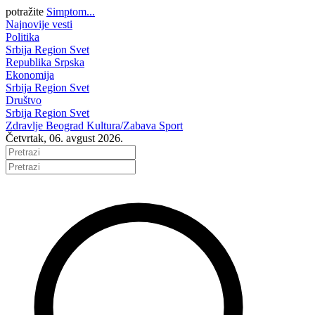
potražite
Simptom...
Najnovije vesti
Politika
Srbija
Region
Svet
Republika Srpska
Ekonomija
Srbija
Region
Svet
Društvo
Srbija
Region
Svet
Zdravlje
Beograd
Kultura/Zabava
Sport
Četvrtak, 06. avgust 2026.