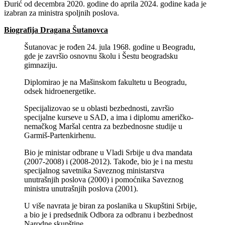
Đurić od decembra 2020. godine do aprila 2024. godine kada je
izabran za ministra spoljnih poslova.
Biografija Dragana Šutanovca
Šutanovac je rođen 24. jula 1968. godine u Beogradu,
gde je završio osnovnu školu i Šestu beogradsku
gimnaziju.
Diplomirao je na Mašinskom fakultetu u Beogradu,
odsek hidroenergetike.
Specijalizovao se u oblasti bezbednosti, završio
specijalne kurseve u SAD, a ima i diplomu američko-
nemačkog Maršal centra za bezbednosne studije u
Garmiš-Partenkirhenu.
Bio je ministar odbrane u Vladi Srbije u dva mandata
(2007-2008) i (2008-2012). Takođe, bio je i na mestu
specijalnog savetnika Saveznog ministarstva
unutrašnjih poslova (2000) i pomoćnika Saveznog
ministra unutrašnjih poslova (2001).
U više navrata je biran za poslanika u Skupštini Srbije,
a bio je i predsednik Odbora za odbranu i bezbednost
Narodne skupštine.