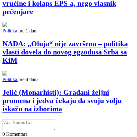
vrućine i kolaps EPS-a, nego vlasnik
pečenjare
Politika
pre 1 dan
NADA: „Oluja“ nije završena – politika
vlasti dovela do novog egzodusa Srba sa
KiM
Politika
pre 4 dana
Jelić (Monarhisti): Građani željni
promena i jedva čekaju da svoju volju
iskažu na izborima
0
Komentara