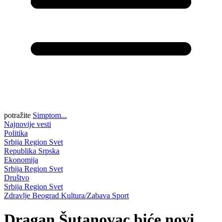
potražite
Simptom...
Najnovije vesti
Politika
Srbija
Region
Svet
Republika Srpska
Ekonomija
Srbija
Region
Svet
Društvo
Srbija
Region
Svet
Zdravlje
Beograd
Kultura/Zabava
Sport
Dragan Šutanovac biće novi