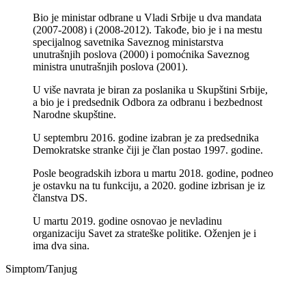
Bio je ministar odbrane u Vladi Srbije u dva mandata
(2007-2008) i (2008-2012). Takođe, bio je i na mestu
specijalnog savetnika Saveznog ministarstva
unutrašnjih poslova (2000) i pomoćnika Saveznog
ministra unutrašnjih poslova (2001).
U više navrata je biran za poslanika u Skupštini Srbije,
a bio je i predsednik Odbora za odbranu i bezbednost
Narodne skupštine.
U septembru 2016. godine izabran je za predsednika
Demokratske stranke čiji je član postao 1997. godine.
Posle beogradskih izbora u martu 2018. godine, podneo
je ostavku na tu funkciju, a 2020. godine izbrisan je iz
članstva DS.
U martu 2019. godine osnovao je nevladinu
organizaciju Savet za strateške politike. Oženjen je i
ima dva sina.
Simptom/Tanjug