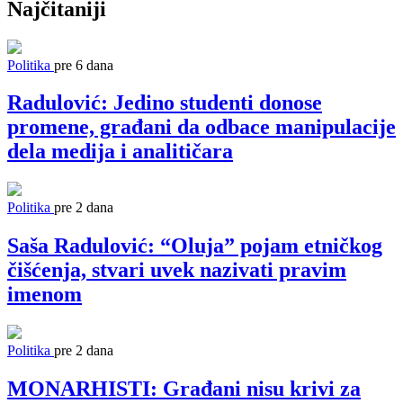
Najčitaniji
Politika
pre 6 dana
Radulović: Jedino studenti donose
promene, građani da odbace manipulacije
dela medija i analitičara
Politika
pre 2 dana
Saša Radulović: “Oluja” pojam etničkog
čišćenja, stvari uvek nazivati pravim
imenom
Politika
pre 2 dana
MONARHISTI: Građani nisu krivi za