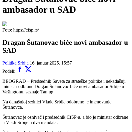
ambasador u SAD
Foto: https://cfsp.rs/
Dragan Šutanovac biće novi ambasador u
SAD
Politika
Srbija
16. januar 2025. 15:57
Podeli:
BEOGRAD – Predsednik Saveta za strateške politike i nekadašnji
ministar odbrane Dragan Šutanovac biće novi ambasador Srbije u
Vašingtonu, saznaje Tanjug.
Na današnjoj sednici Vlade Srbije odobreno je imenovanje
Šutanovca.
Šutanovac je osnivač i predsednik CfSP-a, a bio je ministar odbrane
u Vladi Srbije u dva mandata.