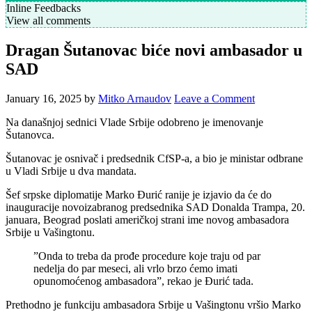
Inline Feedbacks
View all comments
Dragan Šutanovac biće novi ambasador u
SAD
January 16, 2025
by
Mitko Arnaudov
Leave a Comment
Na današnjoj sednici Vlade Srbije odobreno je imenovanje
Šutanovca.
Šutanovac je osnivač i predsednik CfSP-a, a bio je ministar odbrane
u Vladi Srbije u dva mandata.
Šef srpske diplomatije Marko Đurić ranije je izjavio da će do
inauguracije novoizabranog predsednika SAD Donalda Trampa, 20.
januara, Beograd poslati američkoj strani ime novog ambasadora
Srbije u Vašingtonu.
”Onda to treba da prođe procedure koje traju od par
nedelja do par meseci, ali vrlo brzo ćemo imati
opunomoćenog ambasadora”, rekao je Đurić tada.
Prethodno je funkciju ambasadora Srbije u Vašingtonu vršio Marko