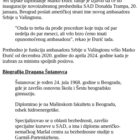
Šef srpske diplomatije Marko Đurić ranije je izjavio da će do
inauguracije novoizabranog predsednika SAD Donalda Trampa, 20.
januara, Beograd poslati američkoj strani ime novog ambasadora
Srbije u Vašingtonu.
”Onda to treba da prođe procedure koje traju od par
nedelja do par meseci, ali vrlo brzo ćemo imati
opunomoćenog ambasadora”, rekao je Đurić tada.
Prethodno je funkciju ambasadora Srbije u Vašingtonu vršio Marko
Đurić od decembra 2020. godine do aprila 2024. godine kada je
izabran za ministra spoljnih poslova.
Biografija Dragana Šutanovca
Šutanovac je rođen 24. jula 1968. godine u Beogradu,
gde je završio osnovnu školu i Šestu beogradsku
gimnaziju.
Diplomirao je na Mašinskom fakultetu u Beogradu,
odsek hidroenergetike.
Specijalizovao se u oblasti bezbednosti, završio
specijalne kurseve u SAD, a ima i diplomu američko-
nemačkog Maršal centra za bezbednosne studije u
Garmiš-Partenkirhenu.