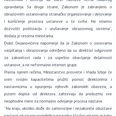
opravdanja. Sa druge strane, Zakonom je zabranjeno u
obrazovnim ustanovama stranačko organizovanje i delovanje
i korišćenje prostora ustanove u te svrhe. Ne smemo
dozvoliti politizaciju i urušavanje obrazovnog sistema”,
dodala je resorna ministarka.
Đukić Dejanovićeva napominje da je Zakonom o osnovama
vaspitanja i obrazovanja određeno da su direktori odgovorni
za zakonitost rada i za uspešno obavljanje delatnosti
ustanove, a ne neformalne internet grupe.
Prema njenim rečima, Ministarstvo prosvete i Vlada Srbije će
svim svojim kapacitetima pružiti pomoć direktorima i
nastavnicima u ispunjenju njihovih zakonskih obaveza, a
putem dopisa od direktora zahtevaju da preduzmu sve
neophodne mere za normalno odvijanje procesa nastave.
“Na kraju, ukoliko dođe do samovoljne i nezakonite obustave
nastave ad strane pojedinih nastavnika ključno pitanje je kako