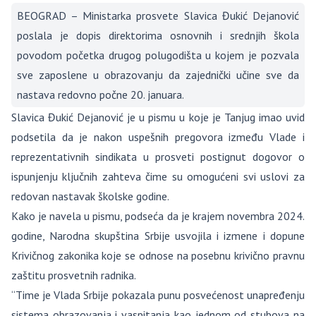
BEOGRAD – Ministarka prosvete Slavica Đukić Dejanović
poslala je dopis direktorima osnovnih i srednjih škola
povodom početka drugog polugodišta u kojem je pozvala
sve zaposlene u obrazovanju da zajednički učine sve da
nastava redovno počne 20. januara.
Slavica Đukić Dejanović je u pismu u koje je Tanjug imao uvid
podsetila da je nakon uspešnih pregovora između Vlade i
reprezentativnih sindikata u prosveti postignut dogovor o
ispunjenju ključnih zahteva čime su omogućeni svi uslovi za
redovan nastavak školske godine.
Kako je navela u pismu, podseća da je krajem novembra 2024.
godine, Narodna skupština Srbije usvojila i izmene i dopune
Krivičnog zakonika koje se odnose na posebnu krivično pravnu
zaštitu prosvetnih radnika.
“Time je Vlada Srbije pokazala punu posvećenost unapređenju
sistema obrazovanja i vaspitanja kao jednom od stubova na