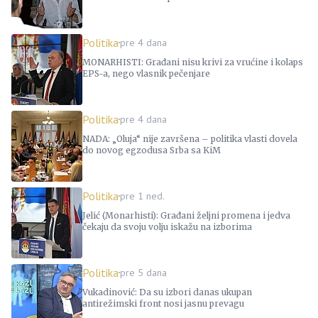
Politika
pre 4 dana
MONARHISTI: Građani nisu krivi za vrućine i kolaps
EPS-a, nego vlasnik pečenjare
Politika
pre 4 dana
NADA: „Oluja“ nije završena – politika vlasti dovela
do novog egzodusa Srba sa KiM
Politika
pre 1 ned.
Jelić (Monarhisti): Građani željni promena i jedva
čekaju da svoju volju iskažu na izborima
Politika
pre 5 dana
Vukadinović: Da su izbori danas ukupan
antirežimski front nosi jasnu prevagu