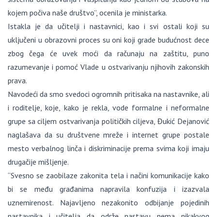
kojem počiva naše društvo”, ocenila je ministarka.
Istakla je da učitelji i nastavnici, kao i svi ostali koji su
uključeni u obrazovni proces su oni koji grade budućnost dece
zbog čega će uvek moći da računaju na zaštitu, puno
razumevanje i pomoć Vlade u ostvarivanju njihovih zakonskih
prava.
Navodeći da smo svedoci ogromnih pritisaka na nastavnike, ali
i roditelje, koje, kako je rekla, vode formalne i neformalne
grupe sa ciljem ostvarivanja političkih ciljeva, Đukić Dejanović
naglašava da su društvene mreže i internet grupe postale
mesto verbalnog linča i diskriminacije prema svima koji imaju
drugačije mišljenje.
“Svesno se zaobilaze zakonita tela i načini komunikacije kako
bi se među građanima napravila konfuzija i izazvala
uznemirenost. Najavljeno nezakonito odbijanje pojedinih
nastavnika i učitelja da održe nastavu nema nikakvog