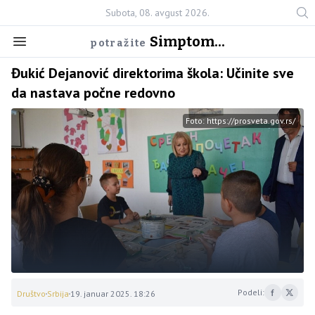
Subota, 08. avgust 2026.
Simptom...
potražite
Đukić Dejanović direktorima škola: Učinite sve
da nastava počne redovno
Foto: https://prosveta.gov.rs/
Podeli:
Društvo
Srbija
19. januar 2025. 18:26