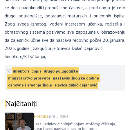
će deca nadoknaditi propuštene časove, a pred nama je celo
drugo polugodište, polaganje maturskih i prijemnih ispita.
Zbog svega iznetog, vođeni interesom učenika, roditelja i
obrazovnog sistema pozivamo sve zaposlene u obrazovanju
da zajednički učine sve da nastava redovno počne 20. januara,
2025. godine”, zaključila je Slavica Đukić Dejanović.
Simptom/RTS/Tanjug
direktori
dopis
drugo polugodište
ministarstvo prosvete
nastavak školske godine
osnovne i srednje škole
slavica đukić dejanović
Najčitaniji
Politika
pre 5 dana
Saša Radulović: “Oluja” pojam etničkog čišćenja,
stvari uvek nazivati pravim imenom