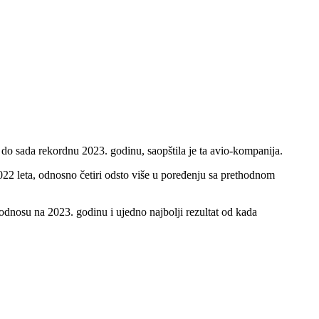
do sada rekordnu 2023. godinu, saopštila je ta avio-kompanija.
22 leta, odnosno četiri odsto više u poređenju sa prethodnom
 odnosu na 2023. godinu i ujedno najbolji rezultat od kada