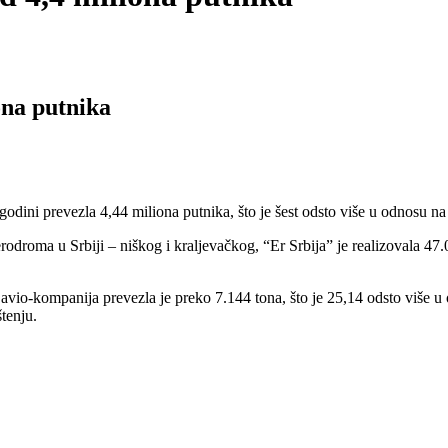
ona putnika
ni prevezla 4,44 miliona putnika, što je šest odsto više u odnosu na 
oma u Srbiji – niškog i kraljevačkog, “Er Srbija” je realizovala 47.0
 avio-kompanija prevezla je preko 7.144 tona, što je 25,14 odsto više u
tenju.