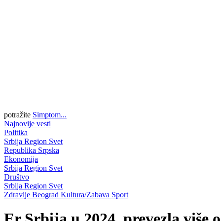
potražite
Simptom...
Najnovije vesti
Politika
Srbija
Region
Svet
Republika Srpska
Ekonomija
Srbija
Region
Svet
Društvo
Srbija
Region
Svet
Zdravlje
Beograd
Kultura/Zabava
Sport
Er Srbija u 2024. prevezla više 