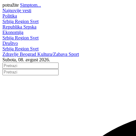
potražite
Simptom...
Najnovije vesti
Politika
Srbija
Region
Svet
Republika Srpska
Ekonomija
Srbija
Region
Svet
Društvo
Srbija
Region
Svet
Zdravlje
Beograd
Kultura/Zabava
Sport
Subota, 08. avgust 2026.