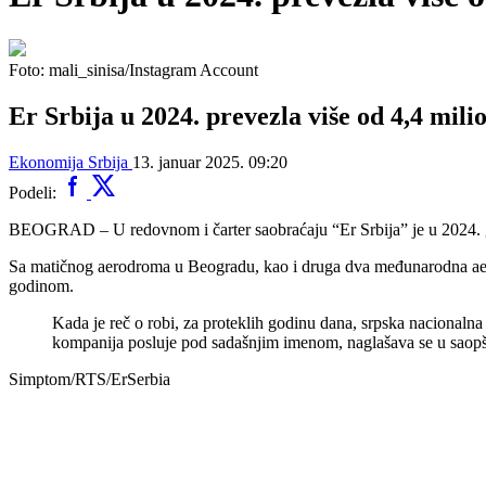
Foto: mali_sinisa/Instagram Account
Er Srbija u 2024. prevezla više od 4,4 mili
Ekonomija
Srbija
13. januar 2025. 09:20
Podeli:
BEOGRAD – U redovnom i čarter saobraćaju “Er Srbija” je u 2024. godi
Sa matičnog aerodroma u Beogradu, kao i druga dva međunarodna aerodr
godinom.
Kada je reč o robi, za proteklih godinu dana, srpska nacionalna
kompanija posluje pod sadašnjim imenom, naglašava se u saopš
Simptom/RTS/ErSerbia