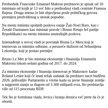
Predsednik Francuske Emanuel Makron predstavio je spisak od 18
ministara od kojih je 13 već bilo u prethodnoj vladi centriste Fransoa
Bajrua. Druga imena će biti objavljena posle političkog govora
premijera predviđenog u utorak popodne.
Na mestu ministra spoljnih poslova ostaje Žan-Noel Baro, kao i
Žerald Darmanen kao ministar pravde i Bruno Retajo šef partije
Republikanci na mestu ministra unutrašnjih poslova.
Iznenađenje u novoj vladi je povratak Bruna Le Mera koji je
imenovan za ministra odbrane, a preuzeće dužnost od Sebastijena
Lekornija, koji je postao premijer.
Bruno Le Mer je bio ministar ekonomije i finansiija Emanuela
Makrona tokom sedam godina od 2017. do 2024.
Za ministra ekonomije i finansija imenovan je Makronov kadar
Roland Leskir koji će imati težak zadatak da predstavi nacrt budžeta
2026. prihvatljiv Parlamentu u vreme kada su javne finansije zemlje
u najgorem stanju sa dugom od 3.300 milijardi evra, što predstavlja
više od 115 procenata BDP.
Tek što je formirana vlada, levica i kranja desnica već prete da će je
oboriti.