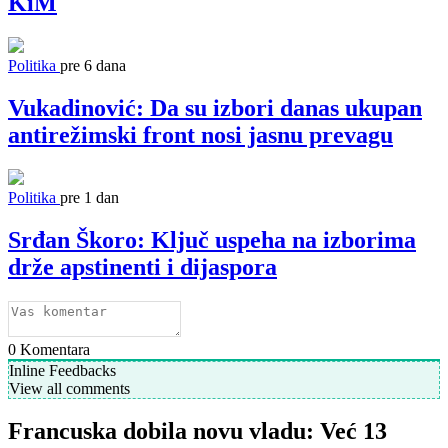
KiM
Politika
pre 6 dana
Vukadinović: Da su izbori danas ukupan
antirežimski front nosi jasnu prevagu
Politika
pre 1 dan
Srđan Škoro: Ključ uspeha na izborima
drže apstinenti i dijaspora
0
Komentara
Inline Feedbacks
View all comments
Francuska dobila novu vladu: Već 13