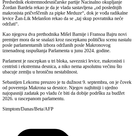
Predsednik ekstremnodesničarske partije Nacinalno okupljanje
Žordan Bardela rekao je da je vlada sastavljena „od poslednjih
makronista pričvrščenih za pipke Meduze“, dok je vođa radikalne
levice Žan-Lik Melanšon rekao da se „taj skup povratnika neće
održati“.
Kao njegova dva prethodnika Mišel Barnije i Fransoa Bajru novi
premijer mora da se snalazi kroz rascepkanu političku scenu nastalu
posle parlamentarnih izbora održanih posle Makronovog
iznenadnog raspuštanja Parlamenta u junu 2024. godine.
Parlament je rascepkan u tri bloka, saveznici levice, makronisti i
centristi i ekstremna desnica, a niko nema apsolutnu većinu što
ubacuje zemlju u hroničnu nestabilnost.
Sebastijen Lekornu preuzeo je tu dužnost 9. septembra, on je čovek
od poverenja Makrona sa desnice. Njegov najhitniji i ujedno
najopasniji zadatak po vladu će biti da dobije podršku za budžet
2026. u rascepanom parlamentu.
Simptom/Danas/Beta/AFP