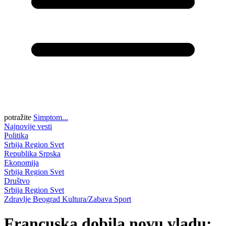
potražite
Simptom...
Najnovije vesti
Politika
Srbija
Region
Svet
Republika Srpska
Ekonomija
Srbija
Region
Svet
Društvo
Srbija
Region
Svet
Zdravlje
Beograd
Kultura/Zabava
Sport
Francuska dobila novu vladu: