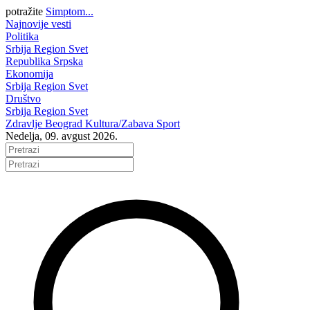
potražite
Simptom...
Najnovije vesti
Politika
Srbija
Region
Svet
Republika Srpska
Ekonomija
Srbija
Region
Svet
Društvo
Srbija
Region
Svet
Zdravlje
Beograd
Kultura/Zabava
Sport
Nedelja, 09. avgust 2026.