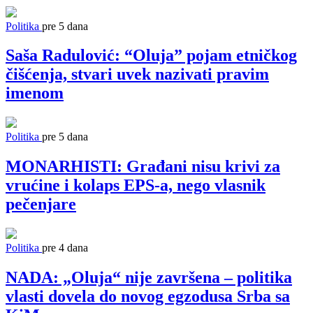
Politika
pre 5 dana
Saša Radulović: “Oluja” pojam etničkog
čišćenja, stvari uvek nazivati pravim
imenom
Politika
pre 5 dana
MONARHISTI: Građani nisu krivi za
vrućine i kolaps EPS-a, nego vlasnik
pečenjare
Politika
pre 4 dana
NADA: „Oluja“ nije završena – politika
vlasti dovela do novog egzodusa Srba sa