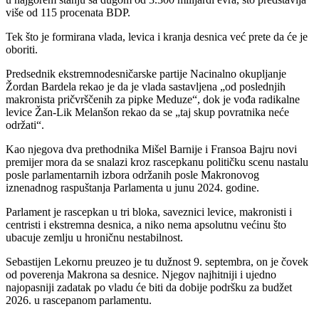
više od 115 procenata BDP.
Tek što je formirana vlada, levica i kranja desnica već prete da će je
oboriti.
Predsednik ekstremnodesničarske partije Nacinalno okupljanje
Žordan Bardela rekao je da je vlada sastavljena „od poslednjih
makronista pričvrščenih za pipke Meduze“, dok je vođa radikalne
levice Žan-Lik Melanšon rekao da se „taj skup povratnika neće
održati“.
Kao njegova dva prethodnika Mišel Barnije i Fransoa Bajru novi
premijer mora da se snalazi kroz rascepkanu političku scenu nastalu
posle parlamentarnih izbora održanih posle Makronovog
iznenadnog raspuštanja Parlamenta u junu 2024. godine.
Parlament je rascepkan u tri bloka, saveznici levice, makronisti i
centristi i ekstremna desnica, a niko nema apsolutnu većinu što
ubacuje zemlju u hroničnu nestabilnost.
Sebastijen Lekornu preuzeo je tu dužnost 9. septembra, on je čovek
od poverenja Makrona sa desnice. Njegov najhitniji i ujedno
najopasniji zadatak po vladu će biti da dobije podršku za budžet
2026. u rascepanom parlamentu.