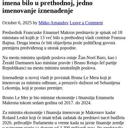
imena bilo u prethodnoj, jedno
imenovanje iznenađenje
October 6, 2025
by
Mitko Arnaudov
Leave a Comment
Predsednik Francuske Emanuel Makron predstavio je spisak od 18
ministara od kojih je 13 već bilo u prethodnoj vladi centriste Fransoa
Bajrua. Druga imena će biti objavljena posle političkog govora
premijera predviđenog u utorak popodne.
Na mestu ministra spoljnih poslova ostaje Žan-Noel Baro, kao i
Žerald Darmanen kao ministar pravde i Bruno Retajo šef partije
Republikanci na mestu ministra unutrašnjih poslova.
Iznenađenje u novoj vladi je povratak Bruna Le Mera koji je
imenovan za ministra odbrane, a preuzeće dužnost od Sebastijena
Lekornija, koji je postao premijer.
Bruno Le Mer je bio ministar ekonomije i finansiija Emanuela
Makrona tokom sedam godina od 2017. do 2024.
Za ministra ekonomije i finansija imenovan je Makronov kadar
Roland Leskir koji će imati težak zadatak da predstavi nacrt budžeta
2026. prihvatljiv Parlamentu u vreme kada su javne finansije zemlje
u najgorem stanju sa dugom od 3.300 milijardi evra, što predstavlja