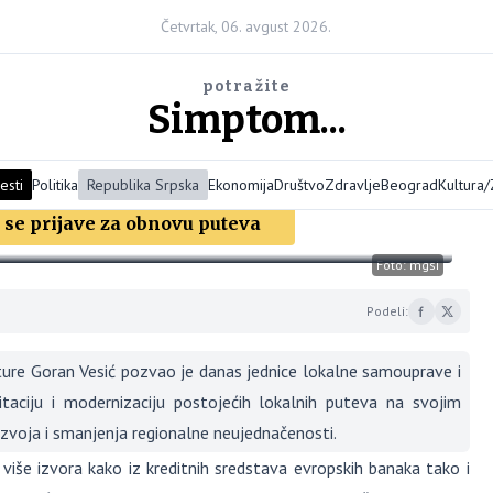
Četvrtak, 06. avgust 2026.
potražite
Simptom...
esti
Politika
Republika Srpska
Ekonomija
Društvo
Zdravlje
Beograd
Kultura
se prijave za obnovu puteva
Foto: mgsi
Podeli:
ture Goran Vesić pozvao je danas jednice lokalne samouprave i
litaciju i modernizaciju postojećih lokalnih puteva na svojim
zvoja i smanjenja regionalne neujednačenosti.
z više izvora kako iz kreditnih sredstava evropskih banaka tako i