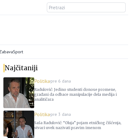
/Zabava
Sport
Najčitaniji
Politika
pre 6 dana
Radulović: Jedino studenti donose promene,
građani da odbace manipulacije dela medija i
analitičara
Politika
pre 3 dana
Saša Radulović: “Oluja” pojam etničkog čišćenja,
stvari uvek nazivati pravim imenom