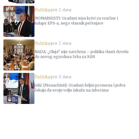
Politika
pre 2 dana
MONARHISTI: Građani nisu krivi za vrućine i
kolaps EPS-a, nego vlasnik pečenjare
Politika
pre 2 dana
NADA: „Oluja“ nije završena – politika vlasti dovela
do novog egzodusa Srba sa KiM
Politika
pre 5 dana
Jelić (Monarhisti): Građani željni promena i jedva
čekaju da svoju volju iskažu na izborima