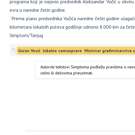
programa koji je najavio predsednik Aleksandar Vučić u okviru 
evra u naredne četiri godine.
“Prema planu predsednika Vučića naredne četiri godine ulagać
kilometara lokalnih puteva godišnje odnono 8.000 km za četiri g
Simptom/Tanjug
Goran Vesić
lokalne samouprave
Ministar građevinarstva s
Autorski tekstovi Simptoma podležu pravilima o na
celini ili delovima preuzimati.