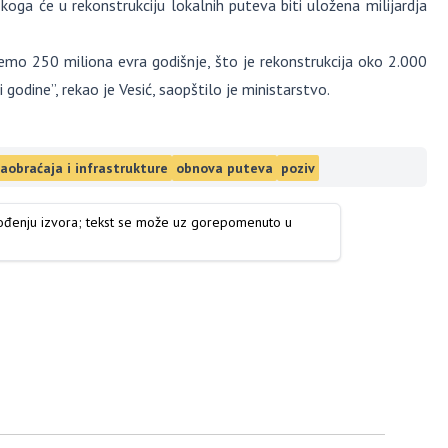
koga će u rekonstrukciju lokalnih puteva biti uložena milijardja
emo 250 miliona evra godišnje, što je rekonstrukcija oko 2.000
odine”, rekao je Vesić, saopštilo je ministarstvo.
aobraćaja i infrastrukture
obnova puteva
poziv
vođenju izvora; tekst se može uz gorepomenuto u