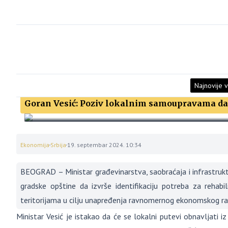
Najnovije v
Goran Vesić: Poziv lokalnim samoupravama da 
Ekonomija
Srbija
19. septembar 2024. 10:34
BEOGRAD – Ministar građevinarstva, saobraćaja i infrastruk
gradske opštine da izvrše identifikaciju potreba za rehabi
teritorijama u cilju unapređenja ravnomernog ekonomskog ra
Ministar Vesić je istakao da će se lokalni putevi obnavljati i