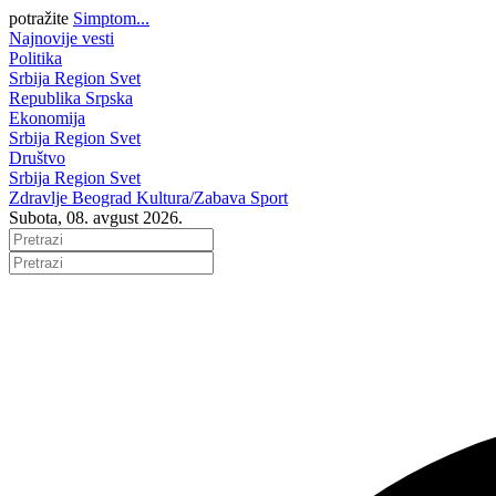
potražite
Simptom...
Najnovije vesti
Politika
Srbija
Region
Svet
Republika Srpska
Ekonomija
Srbija
Region
Svet
Društvo
Srbija
Region
Svet
Zdravlje
Beograd
Kultura/Zabava
Sport
Subota, 08. avgust 2026.