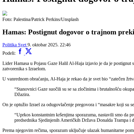
Foto: Palestina/Patrick Perkins/Unsplash
Hamas: Postignut dogovor o trajnom preki
Politika
Svet
9. oktobar 2025. 22:46
Podeli:
Lider Hamasa u Pojasu Gaze Halil Al-Haja izjavio je da je postignut 
zatvorenika s Izraelom.
U vanrednom obraćanju, Al-Haja je rekao da je svet bio “zatečen žrtv
“Stanovnici Gaze suočili su se sa zločinima i brutalnošću okupa
Džazira.
On je optužio Izrael za odugovlačenje pregovora i “masakre koji su se p
“Uprkos konstantnim kršenjima sporazuma, nastavili smo da pre
predsednika Sjedinjenih Američkih Država Donalda Trampa i dao 
Prema njegovim rečima, sporazum uključuje ulazak humanitarne pomoć