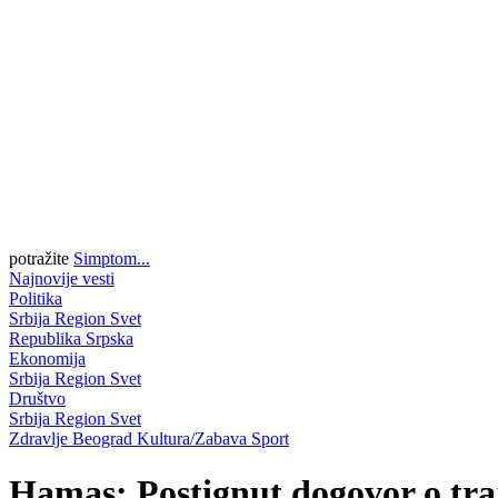
potražite
Simptom...
Najnovije vesti
Politika
Srbija
Region
Svet
Republika Srpska
Ekonomija
Srbija
Region
Svet
Društvo
Srbija
Region
Svet
Zdravlje
Beograd
Kultura/Zabava
Sport
Hamas: Postignut dogovor o tra