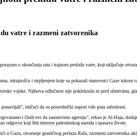
du vatre i razmeni zatvorenika
sporazum o okončanju rata i trajnom prekidu vatre, koji uključuje otva
ama, istrajnošću i strpljenjem koje su pokazali stanovnici Gaze tokom r
torske vojske. Njihova odlučnost nije pokleknula ni pred ubistvima, gla
onavljali”, ističući da su posrednički napori više puta sabotirani.
govaramo i činili sve da zaustavimo agresiju”, rekao je Al-Haja, dod
odgovor koji štiti interese palestinskog naroda i spasava živote.
i u Gazu, otvaranje graničnog prelaza Rafa, razmenu zatvorenika ukl