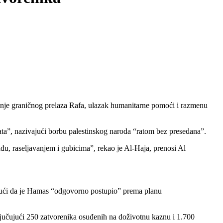
ranje graničnog prelaza Rafa, ulazak humanitarne pomoći i razmenu
ata”, nazivajući borbu palestinskog naroda “ratom bez presedana”.
đu, raseljavanjem i gubicima”, rekao je Al-Haja, prenosi Al
ajući da je Hamas “odgovorno postupio” prema planu
jučujući 250 zatvorenika osuđenih na doživotnu kaznu i 1.700