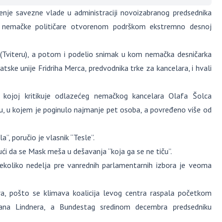
jenje savezne vlade u administraciji novoizabranog predsednika
ne nemačke političare otvorenom podrškom ekstremno desnoj
(Tviteru), a potom i podelio snimak u kom nemačka desničarka
ske unije Fridriha Merca, predvodnika trke za kancelara, i hvali
kojoj kritikuje odlazećeg nemačkog kancelara Olafa Šolca
 u kojem je poginulo najmanje pet osoba, a povređeno više od
 poručio je vlasnik “Tesle”.
ći da se Mask meša u dešavanja “koja ga se ne tiču”.
ekoliko nedelja pre vanrednih parlamentarnih izbora je veoma
ra, pošto se klimava koalicija levog centra raspala početkom
ijana Lindnera, a Bundestag sredinom decembra predsedniku