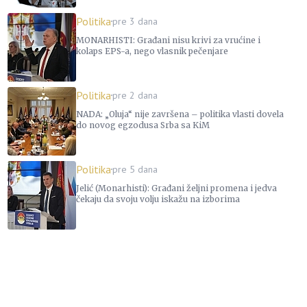
Politika
pre 3 dana
MONARHISTI: Građani nisu krivi za vrućine i
kolaps EPS-a, nego vlasnik pečenjare
Politika
pre 2 dana
NADA: „Oluja“ nije završena – politika vlasti dovela
do novog egzodusa Srba sa KiM
Politika
pre 5 dana
Jelić (Monarhisti): Građani željni promena i jedva
čekaju da svoju volju iskažu na izborima