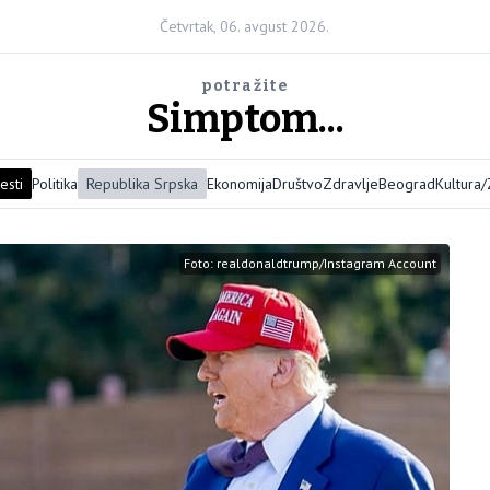
Četvrtak, 06. avgust 2026.
potražite
Simptom...
esti
Politika
Republika Srpska
Ekonomija
Društvo
Zdravlje
Beograd
Kultura
Foto: realdonaldtrump/Instagram Account