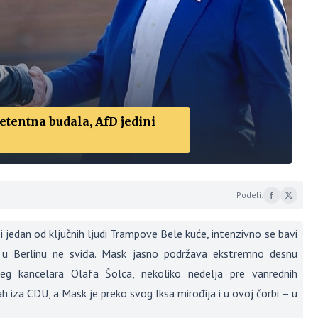
tentna budala, AfD jedini
Podeli:
edan od ključnih ljudi Trampove Bele kuće, intenzivno se bavi
i u Berlinu ne sviđa. Mask jasno podržava ekstremno desnu
g kancelara Olafa Šolca, nekoliko nedelja pre vanrednih
iza CDU, a Mask je preko svog Iksa mirođija i u ovoj čorbi – u