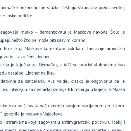
 nemačke bezbednosne službe češljaju stranačke predstavnike,
erlinske politike.
e reagovala mlako – demantovala je Maskove navode. Šolc je
paju nešto što ne može biti sasvim korisno”.
r Bruk, koji Maskove komentare vidi kao “fantazije američkih
ovorio i razrešeni Lindner.
gracija je ključna za Nemačku, a AfD se protivi slobodama kao
među ostalog, Lindner na Iksu.
datkinja za kancelarku Alis Vajdel kratko je odgovorila da je
ila je u intervjuu za nemačko izdanje Blumberga u kojem je Maska
erkelova uništavala našu zemlju svojom socijalnom politikom.
, govorila je nedavno Vajdelova.
i strankama koje zagovaraju antimigrantsku politiku u Italiji i
ini na mestu predsednika Argentine smanjio javne izdatke i upravu,