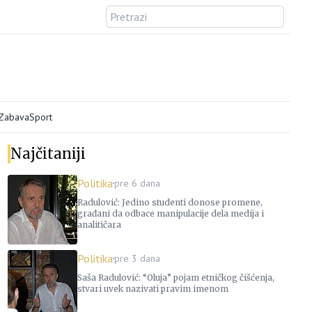
/Zabava
Sport
Najčitaniji
Politika
pre 6 dana
Radulović: Jedino studenti donose promene,
građani da odbace manipulacije dela medija i
analitičara
Politika
pre 3 dana
Saša Radulović: “Oluja” pojam etničkog čišćenja,
stvari uvek nazivati pravim imenom