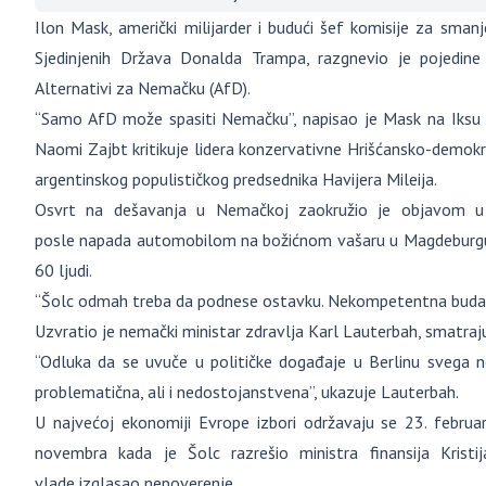
Ilon Mask, američki milijarder i budući šef komisije za sman
Sjedinjenih Država Donalda Trampa, razgnevio je pojedi
Alternativi za Nemačku (AfD).
“Samo AfD može spasiti Nemačku”, napisao je Mask na Iksu 
Naomi Zajbt kritikuje lidera konzervativne Hrišćansko-demokrat
argentinskog populističkog predsednika Havijera Mileija.
Osvrt na dešavanja u Nemačkoj zaokružio je objavom u 
posle napada automobilom na božićnom vašaru u Magdeburgu,
60 ljudi.
“Šolc odmah treba da podnese ostavku. Nekompetentna budala”,
Uzvratio je nemački ministar zdravlja Karl Lauterbah, smatraju
“Odluka da se uvuče u političke događaje u Berlinu svega n
problematična, ali i nedostojanstvena”, ukazuje Lauterbah.
U najvećoj ekonomiji Evrope izbori održavaju se 23. februa
novembra kada je Šolc razrešio ministra finansija Krist
vlade izglasao nepoverenje.