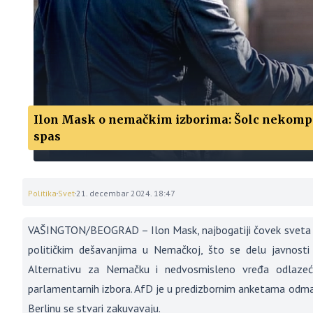
Ilon Mask o nemačkim izborima: Šolc nekompe
spas
Politika
Svet
21. decembar 2024. 18:47
VAŠINGTON/BEOGRAD – Ilon Mask, najbogatiji čovek sveta i j
političkim dešavanjima u Nemačkoj, što se delu javnost
Alternativu za Nemačku i nedvosmisleno vređa odlazeće
parlamentarnih izbora. AfD je u predizbornim anketama odmah 
Berlinu se stvari zakuvavaju.