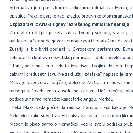
Alternativa je u predizbornim anketama odmah iza Merca, a
opisujući frakcije partije kao izrazite protivnike promigrantske b
Otpozdravi iz AfD-a i gnev razrešenog ministra finansija
Za razliku od ljutnje šefa zdravstvenog sektora, vlada j
naglasio da “sloboda govora omogućava i bogatašima da zastu
Žustriji je bio bivši poslanik u Evropskom parlamentu Elma
tehnoloških kraljeva o svetskoj dominaciji”, dok je direktno odg
“Ilone, pokrenuli smo debatu inspirisani tvojim idejama. Mi
takvim i preduzetništvu. Ne zaključuj izdaleka”, napisao je, iz
Mask je otpozdrav, logično, dobio iz AfD-a, a njihova kandi
najbogatiji čovek sveta “apsolutno u pravu”. Nešto rečitija b
podsetila na rad nemačke kancelarke Angele Merkel.
“Neka Mask, kada počne da radi sa Trampom, vidi kako je M
Neka vidi i kako sovjetska EU uništava svoju ekonomsku kičmu”
Mask nije pisao samo o Nemačkoj, već je svoju podršku pružio 
Velikoj Britaniji. Otvoreno voli i Mileija, koji je u prvoj god