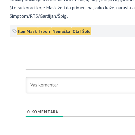
što su koraci koje Mask želi da primeni na, kako kaže, naraslu 
Simptom/RTS/Gardijan/Špigl
Ilon Mask
Izbori
Nemačka
Olaf Šolc
0
KOMENTARA