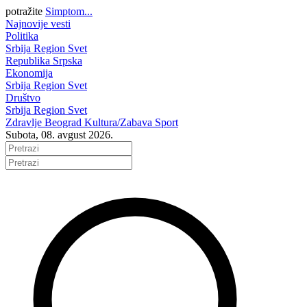
potražite
Simptom...
Najnovije vesti
Politika
Srbija
Region
Svet
Republika Srpska
Ekonomija
Srbija
Region
Svet
Društvo
Srbija
Region
Svet
Zdravlje
Beograd
Kultura/Zabava
Sport
Subota, 08. avgust 2026.