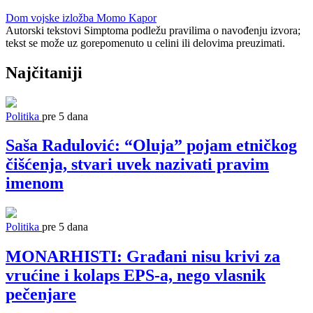
Dom vojske
izložba
Momo Kapor
Autorski tekstovi Simptoma podležu pravilima o navođenju izvora;
tekst se može uz gorepomenuto u celini ili delovima preuzimati.
Najčitaniji
Politika
pre 5 dana
Saša Radulović: “Oluja” pojam etničkog
čišćenja, stvari uvek nazivati pravim
imenom
Politika
pre 5 dana
MONARHISTI: Građani nisu krivi za
vrućine i kolaps EPS-a, nego vlasnik
pečenjare