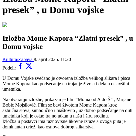
presek” , u Domu vojske
Izložba Mome Kapora “Zlatni presek” , u
Domu vojske
Kultura/Zabava
8. april 2025. 11:20
Podeli:
U Domu Vojske svečano je otvorena izložba velikog slikara i pisca
Mome Kapora kao podsećanje na trajanje života i dela u ostavštini
umetnika.
Na otvaranju izložbe, prikazan je film “Moma od A do Š” , Mirjane
Bobić Mojsilović. Film se bavi životom Mome Kapora kroz
azbučna slova, simbolično i maštovito , uz dobro podsećanje na duh
umetnika koji je ostao trajno utkan u našu i širu sredinu.
Izložba u postavci ima raznovrsne likovne izraze a ovoga puta je
dominantan crtež, kao osnova dobrog slikarstva.