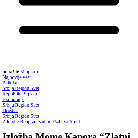
potražite
Simptom...
Najnovije vesti
Politika
Srbija
Region
Svet
Republika Srpska
Ekonomija
Srbija
Region
Svet
Društvo
Srbija
Region
Svet
Zdravlje
Beograd
Kultura/Zabava
Sport
Izložba Mome Kapora “Zlatni