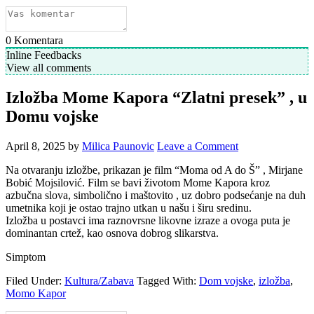
0
Komentara
Inline Feedbacks
View all comments
Izložba Mome Kapora “Zlatni presek” , u
Domu vojske
April 8, 2025
by
Milica Paunovic
Leave a Comment
Na otvaranju izložbe, prikazan je film “Moma od A do Š” , Mirjane
Bobić Mojsilović. Film se bavi životom Mome Kapora kroz
azbučna slova, simbolično i maštovito , uz dobro podsećanje na duh
umetnika koji je ostao trajno utkan u našu i širu sredinu.
Izložba u postavci ima raznovrsne likovne izraze a ovoga puta je
dominantan crtež, kao osnova dobrog slikarstva.
Simptom
Filed Under:
Kultura/Zabava
Tagged With:
Dom vojske
,
izložba
,
Momo Kapor