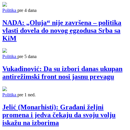
Politika
pre 4 dana
NADA: „Oluja“ nije završena – politika
vlasti dovela do novog egzodusa Srba sa
KiM
Politika
pre 5 dana
Vukadinović: Da su izbori danas ukupan
antirežimski front nosi jasnu prevagu
Politika
pre 1 ned.
Jelić (Monarhisti): Građani željni
promena i jedva čekaju da svoju volju
iskažu na izborima