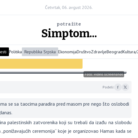
Četvrtak, 06. avgust 2026.
potražite
Simptom...
esti
Politika
Republika Srpska
Ekonomija
Društvo
Zdravlje
Beograd
Kultura
vorenika zbog „ponižavajućih”
Foto: video screenshot
Podeli:
jima se sa taocima paradira pred masom pre nego što oslobodi
danas.
na palestinskih zatvorenika koji su trebali da izađu na slobodu
m „ponižavajućih ceremonija“ koje je organizovao Hamas kada se