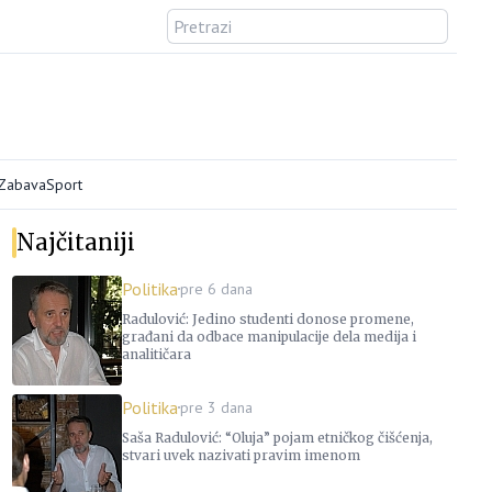
/Zabava
Sport
Najčitaniji
Politika
pre 6 dana
Radulović: Jedino studenti donose promene,
građani da odbace manipulacije dela medija i
analitičara
Politika
pre 3 dana
Saša Radulović: “Oluja” pojam etničkog čišćenja,
stvari uvek nazivati pravim imenom