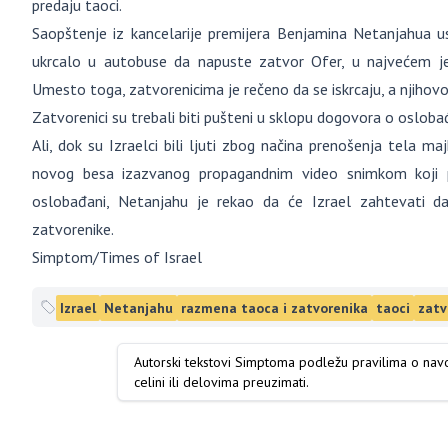
predaju taoci.
Saopštenje iz kancelarije premijera Benjamina Netanjahua u
ukrcalo u autobuse da napuste zatvor Ofer, u najvećem j
Umesto toga, zatvorenicima je rečeno da se iskrcaju, a njiho
Zatvorenici su trebali biti pušteni u sklopu dogovora o oslob
Ali, dok su Izraelci bili ljuti zbog načina prenošenja tela ma
novog besa izazvanog propagandnim video snimkom koji p
oslobađani, Netanjahu je rekao da će Izrael zahtevati 
zatvorenike.
Simptom/Times of Israel
Izrael
Netanjahu
razmena taoca i zatvorenika
taoci
zatv
Autorski tekstovi Simptoma podležu pravilima o na
celini ili delovima preuzimati.