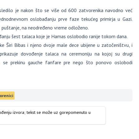
sledilo je nakon što se više od 600 zatvorenika navodno već
ednodnevnom oslobađanju prve faze tekućeg primirja u Gazi.
vo puštanje, na neodređeno vreme odloženo.
ađanju šest talaca koje je Hamas oslobodio ranije tokom dana.
jke Širi Bibas i njeno dvoje male dece ubijene u zatočeništvu, i
rikazuje dovođenje talaca na ceremoniju na kojoj su drugi
da se prekinu gauche fanfare pre nego što ponovo oslobodi
orenici
vođenju izvora; tekst se može uz gorepomenuto u