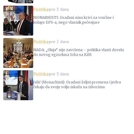
Politika
pre 3 dana
MONARHISTI: Građani nisu krivi za vrućine i
kolaps EPS-a, nego vlasnik pečenjare
Politika
pre 2 dana
NADA: „Oluja“ nije završena – politika vlasti dovela
do novog egzodusa Srba sa KiM
Politika
pre 5 dana
Jelić (Monarhisti): Građani željni promena i jedva
čekaju da svoju volju iskažu na izborima