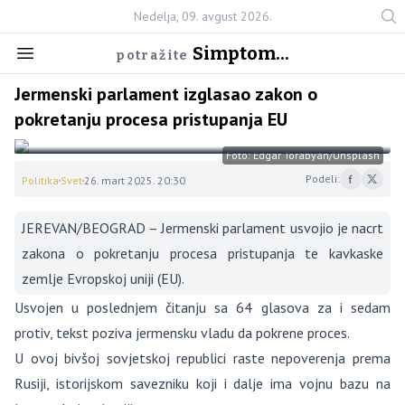
Nedelja, 09. avgust 2026.
Simptom...
potražite
Jermenski parlament izglasao zakon o
pokretanju procesa pristupanja EU
Foto: Edgar Torabyan/Unsplash
Podeli:
Politika
Svet
26. mart 2025. 20:30
JEREVAN/BEOGRAD – Jermenski parlament usvojio je nacrt
zakona o pokretanju procesa pristupanja te kavkaske
zemlje Evropskoj uniji (EU).
Usvojen u poslednjem čitanju sa 64 glasova za i sedam
protiv, tekst poziva jermensku vladu da pokrene proces.
U ovoj bivšoj sovjetskoj republici raste nepoverenja prema
Rusiji, istorijskom savezniku koji i dalje ima vojnu bazu na