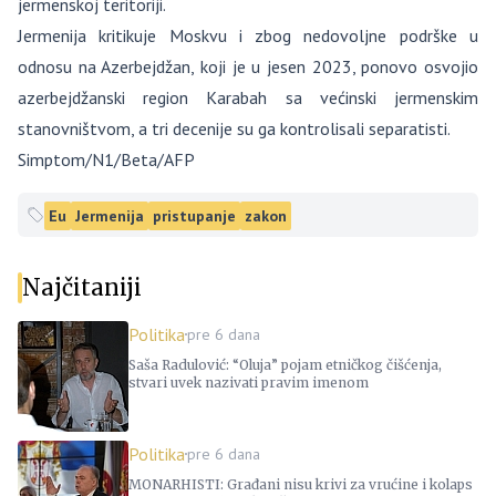
jermenskoj teritoriji.
Jermenija kritikuje Moskvu i zbog nedovoljne podrške u
odnosu na Azerbejdžan, koji je u jesen 2023, ponovo osvojio
azerbejdžanski region Karabah sa većinski jermenskim
stanovništvom, a tri decenije su ga kontrolisali separatisti.
Simptom/N1/Beta/AFP
Eu
Jermenija
pristupanje
zakon
Najčitaniji
Politika
pre 6 dana
Saša Radulović: “Oluja” pojam etničkog čišćenja,
stvari uvek nazivati pravim imenom
Politika
pre 6 dana
MONARHISTI: Građani nisu krivi za vrućine i kolaps