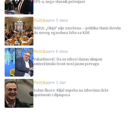
EPS-a, nego vlasnik pečenjare
Politika
pre 5 dana
NADA: „Oluja“ nije završena – politika vlasti dovela
do novog egzodusa Srba sa KiM
Politika
pre 6 dana
Vukadinović: Da su izbori danas ukupan
antirežimski front nosi jasnu prevagu
Politika
pre 1 dan
Srđan Škoro: Ključ uspeha na izborima drže
apstinenti i dijaspora