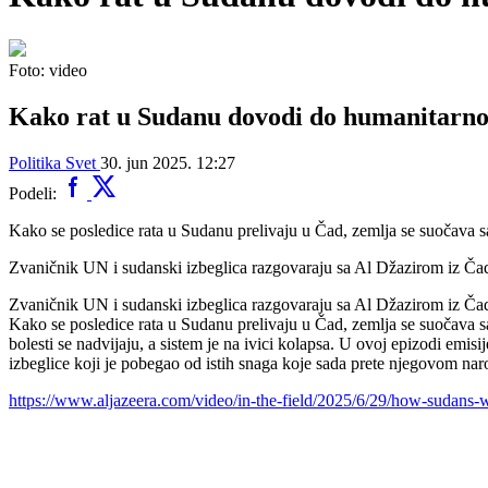
Foto: video
Kako rat u Sudanu dovodi do humanitarno
Politika
Svet
30. jun 2025. 12:27
Podeli:
Kako se posledice rata u Sudanu prelivaju u Čad, zemlja se suočava s
Zvaničnik UN i sudanski izbeglica razgovaraju sa Al Džazirom iz Čad
Zvaničnik UN i sudanski izbeglica razgovaraju sa Al Džazirom iz Čad
Kako se posledice rata u Sudanu prelivaju u Čad, zemlja se suočava s
bolesti se nadvijaju, a sistem je na ivici kolapsa. U ovoj epizodi e
izbeglice koji je pobegao od istih snaga koje sada prete njegovom nar
https://www.aljazeera.com/video/in-the-field/2025/6/29/how-sudans-w