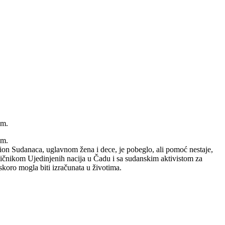
om.
om.
on Sudanaca, uglavnom žena i dece, je pobeglo, ali pomoć nestaje,
aničnikom Ujedinjenih nacija u Čadu i sa sudanskim aktivistom za
skoro mogla biti izračunata u životima.