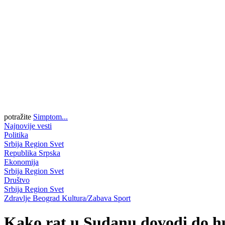
potražite
Simptom...
Najnovije vesti
Politika
Srbija
Region
Svet
Republika Srpska
Ekonomija
Srbija
Region
Svet
Društvo
Srbija
Region
Svet
Zdravlje
Beograd
Kultura/Zabava
Sport
Kako rat u Sudanu dovodi do 