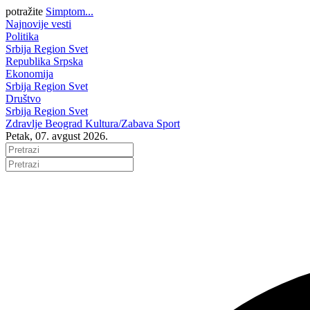
potražite
Simptom...
Najnovije vesti
Politika
Srbija
Region
Svet
Republika Srpska
Ekonomija
Srbija
Region
Svet
Društvo
Srbija
Region
Svet
Zdravlje
Beograd
Kultura/Zabava
Sport
Petak, 07. avgust 2026.