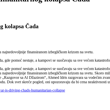
g kolapsa Čada
a najnedovoljnije finansiranom izbegličkom krizom na svetu.
a, gde pomoć nestaje, a kampovi se suočavaju sa sve većom katastrof
a, gde pomoć nestaje, a kampovi se suočavaju sa sve većom katastrof
a najnedovoljnije finansiranom izbegličkom krizom na svetu. Skoro mili
misije „Razgovor sa Al Džazirom“, Ahmed Idris razgovara sa vodećim zv
odu. Dok svet skreće pogled, oni upozoravaju da bi cena neaktivnosti u
ar-is-driving-chads-humanitarian-collapse