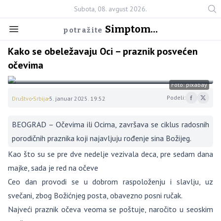
Subota, 08. avgust 2026.
Simptom...
potražite
Kako se obeležavaju Oci – praznik posvećen
očevima
Foto: pixabay
Podeli:
Društvo
Srbija
5. januar 2025. 19:52
BEOGRAD – Očevima ili Ocima, završava se ciklus radosnih
porodičnih praznika koji najavljuju rođenje sina Božijeg.
Kao što su se pre dve nedelje vezivala deca, pre sedam dana
majke, sada je red na očeve
Ceo dan provodi se u dobrom raspoloženju i slavlju, uz
svečani, zbog Božićnjeg posta, obavezno posni ručak.
Najveći praznik očeva veoma se poštuje, naročito u seoskim