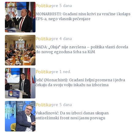
Politika
pre 5 dana
MONARHISTI: Građani nisu krivi za vrućine i kolaps
EPS-a, nego vlasnik pečenjare
Politika
pre 4 dana
NADA: „Oluja“ nije završena – politika vlasti dovela
do novog egzodusa Srba sa KiM
Politika
pre 1 ned.
Jelić (Monarhisti): Građani željni promena i jedva
čekaju da svoju volju iskažu na izborima
Politika
pre 5 dana
Vukadinović: Da su izbori danas ukupan
antirežimski front nosi jasnu prevagu