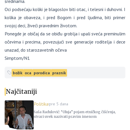
sredinama.
Oci podsećaju koliki je blagoslov biti otac, i telesni i duhovni. I
kolika je obaveza, i pred Bogom i pred ljudima, biti primer
svojoj deci, živeći pravednim životom.
Ponegde je običaj da se obiđu groblja i upali sveća preminulim
očevima i precima, povezujući sve generacije roditelja i dece
unazad, do starozavetnih očeva
Simptom/N1
božik
oca
porodica
praznik
Najčitaniji
Politika
pre 5 dana
Saša Radulović: “Oluja” pojam etničkog čišćenja,
stvari uvek nazivati pravim imenom