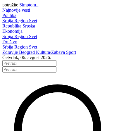
potražite
Simptom...
Najnovije vesti
Politika
Srbija
Region
Svet
Republika Srpska
Ekonomija
Srbija
Region
Svet
Društvo
Srbija
Region
Svet
Zdravlje
Beograd
Kultura/Zabava
Sport
Četvrtak, 06. avgust 2026.