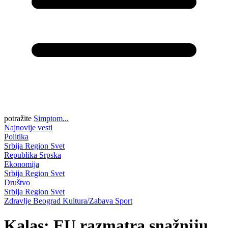
potražite
Simptom...
Najnovije vesti
Politika
Srbija
Region
Svet
Republika Srpska
Ekonomija
Srbija
Region
Svet
Društvo
Srbija
Region
Svet
Zdravlje
Beograd
Kultura/Zabava
Sport
Kalas: EU razmatra snažniju