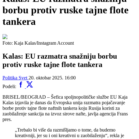
borbu protiv ruske tajne flote
tankera
Foto: Kaja Kalas/Instagram Account
Kalas: EU razmatra snažniju borbu
protiv ruske tajne flote tankera
Politika
Svet
20. oktobar 2025. 16:00
Podeli:
BRISEL/BEOGRAD – Šefica spoljnopolitičke službe EU Kaja
Kalas izjavila je danas da Evropska unija razmatra pojačavanje
borbe protiv tajne flote naftnih tankera koju Rusija koristi za
zaobilaženje sankcija na izvoz sirove nafte, javlja agencija Frans
pres.
„Trebalo bi više da razmišljamo o tome, da budemo
kreativniji, jer su i oni kreativni u zaobilaženju“, rekla je