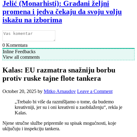
Jelić (Monarhisti): Građani željni
promena i jedva čekaju da svoju volju
iskažu na izborima
0
Komentara
Inline Feedbacks
View all comments
Kalas: EU razmatra snažniju borbu
protiv ruske tajne flote tankera
October 20, 2025
by
Mitko Arnaudov
Leave a Comment
„Trebalo bi više da razmišljamo o tome, da budemo
kreativniji, jer su i oni kreativni u zaobilaženju“, rekla je
Kalas.
Njene stručne službe pripremile su spisak mogućnosti, koje
uključuju i inspekciju tankera.