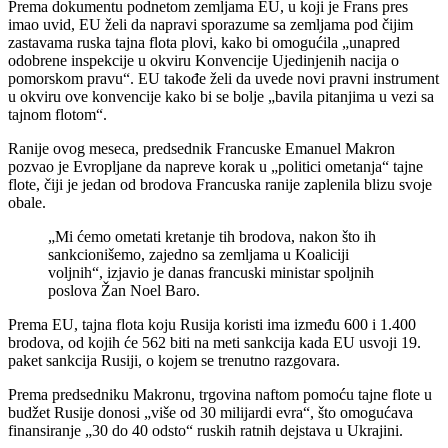
Prema dokumentu podnetom zemljama EU, u koji je Frans pres
imao uvid, EU želi da napravi sporazume sa zemljama pod čijim
zastavama ruska tajna flota plovi, kako bi omogućila „unapred
odobrene inspekcije u okviru Konvencije Ujedinjenih nacija o
pomorskom pravu“. EU takođe želi da uvede novi pravni instrument
u okviru ove konvencije kako bi se bolje „bavila pitanjima u vezi sa
tajnom flotom“.
Ranije ovog meseca, predsednik Francuske Emanuel Makron
pozvao je Evropljane da napreve korak u „politici ometanja“ tajne
flote, čiji je jedan od brodova Francuska ranije zaplenila blizu svoje
obale.
„Mi ćemo ometati kretanje tih brodova, nakon što ih
sankcionišemo, zajedno sa zemljama u Koaliciji
voljnih“, izjavio je danas francuski ministar spoljnih
poslova Žan Noel Baro.
Prema EU, tajna flota koju Rusija koristi ima između 600 i 1.400
brodova, od kojih će 562 biti na meti sankcija kada EU usvoji 19.
paket sankcija Rusiji, o kojem se trenutno razgovara.
Prema predsedniku Makronu, trgovina naftom pomoću tajne flote u
budžet Rusije donosi „više od 30 milijardi evra“, što omogućava
finansiranje „30 do 40 odsto“ ruskih ratnih dejstava u Ukrajini.