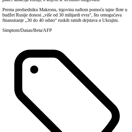
Prema predsedniku Makronu, trgovina naftom pomoću tajne flote u
budžet Rusije donosi „više od 30 milijardi evra“, što omogućava
finansiranje „30 do 40 odsto“ ruskih ratnih dejstava u Ukrajini.
Simptom/Danas/Beta/AFP