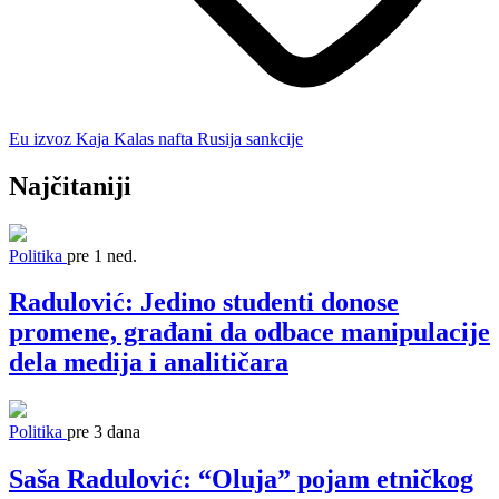
Eu
izvoz
Kaja Kalas
nafta
Rusija
sankcije
Najčitaniji
Politika
pre 1 ned.
Radulović: Jedino studenti donose
promene, građani da odbace manipulacije
dela medija i analitičara
Politika
pre 3 dana
Saša Radulović: “Oluja” pojam etničkog