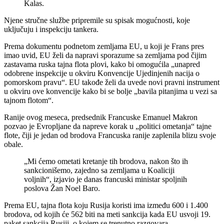
Kalas.
Njene stručne službe pripremile su spisak mogućnosti, koje
uključuju i inspekciju tankera.
Prema dokumentu podnetom zemljama EU, u koji je Frans pres
imao uvid, EU želi da napravi sporazume sa zemljama pod čijim
zastavama ruska tajna flota plovi, kako bi omogućila „unapred
odobrene inspekcije u okviru Konvencije Ujedinjenih nacija o
pomorskom pravu“. EU takođe želi da uvede novi pravni instrument
u okviru ove konvencije kako bi se bolje „bavila pitanjima u vezi sa
tajnom flotom“.
Ranije ovog meseca, predsednik Francuske Emanuel Makron
pozvao je Evropljane da napreve korak u „politici ometanja“ tajne
flote, čiji je jedan od brodova Francuska ranije zaplenila blizu svoje
obale.
„Mi ćemo ometati kretanje tih brodova, nakon što ih
sankcionišemo, zajedno sa zemljama u Koaliciji
voljnih“, izjavio je danas francuski ministar spoljnih
poslova Žan Noel Baro.
Prema EU, tajna flota koju Rusija koristi ima između 600 i 1.400
brodova, od kojih će 562 biti na meti sankcija kada EU usvoji 19.
paket sankcija Rusiji, o kojem se trenutno razgovara.