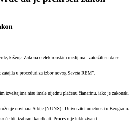
akon
de, kršenja Zakona o elektronskim medijima i zatražili su da se
t zatajila u proceduri za izbor novog Saveta REM”.
kim izveštajima nisu imale nijednu plaćenu članarinu, iako je zakonski
udruženje novinara Srbije (NUNS) i Univerzitet umetnosti u Beogradu.
će biti izabrani kandidati. Proces nije inkluzivan i