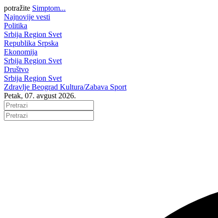
potražite
Simptom...
Najnovije vesti
Politika
Srbija
Region
Svet
Republika Srpska
Ekonomija
Srbija
Region
Svet
Društvo
Srbija
Region
Svet
Zdravlje
Beograd
Kultura/Zabava
Sport
Petak, 07. avgust 2026.