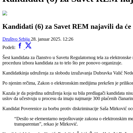
Kandidati (6) za Savet REM najavili da će
Društvo
Srbija
28. januar 2025. 12:26
Podeli:
Šest kandidata za članstvo u Savetu Regulatornog tela za elektronske
procedura izbora kandidata za to telo što pre ponovo organizuje.
Kandidatkinja udruženja za slobodu izražavanja Dubravka Valić Nedelj
Po njenim rečima, Zakon o elektronskim medijima prekršen je priliko
Kazala je da pojedina udruženja koja su bila predlagači kandidata nisu
uslov da učestvuju u procesu da imaju najmanje 300 plaćenih članarin
Kandidat Poverenice za borbu protiv diskriminacije Saša Mirković oc
“Desilo se elementarno nepoštovanje zakona o elektronskim medij
transparentan”, rekao je Mirković.