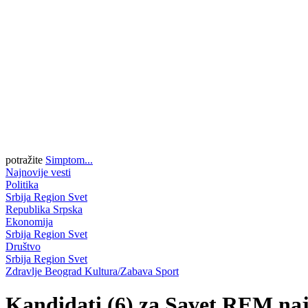
potražite
Simptom...
Najnovije vesti
Politika
Srbija
Region
Svet
Republika Srpska
Ekonomija
Srbija
Region
Svet
Društvo
Srbija
Region
Svet
Zdravlje
Beograd
Kultura/Zabava
Sport
Kandidati (6) za Savet REM naja