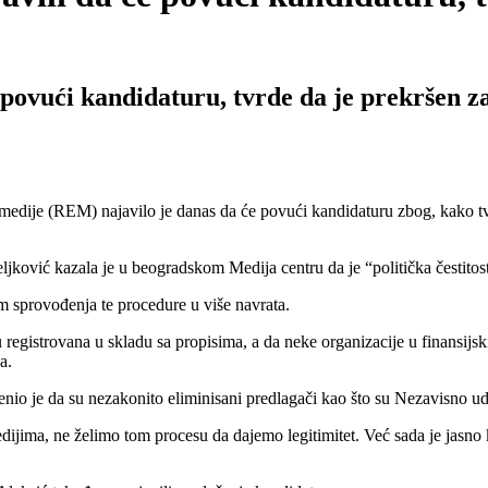
 povući kandidaturu, tvrde da je prekršen z
 medije (REM) najavilo je danas da će povući kandidaturu zbog, kako tvr
ković kazala je u beogradskom Medija centru da je “politička čestitos
m sprovođenja te procedure u više navrata.
 registrovana u skladu sa propisima, a da neke organizacije u finansijs
a.
enio je da su nezakonito eliminisani predlagači kao što su Nezavisno 
ima, ne želimo tom procesu da dajemo legitimitet. Već sada je jasno ko 