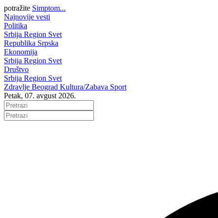
potražite
Simptom...
Najnovije vesti
Politika
Srbija
Region
Svet
Republika Srpska
Ekonomija
Srbija
Region
Svet
Društvo
Srbija
Region
Svet
Zdravlje
Beograd
Kultura/Zabava
Sport
Petak, 07. avgust 2026.