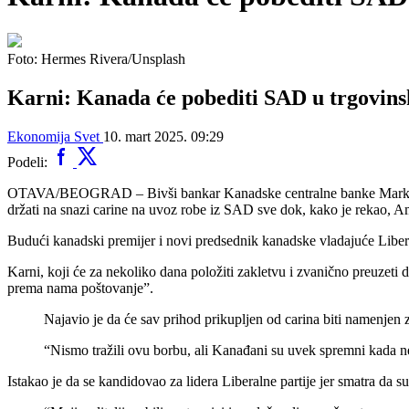
Foto: Hermes Rivera/Unsplash
Karni: Kanada će pobediti SAD u trgovins
Ekonomija
Svet
10. mart 2025. 09:29
Podeli:
OTAVA/BEOGRAD – Bivši bankar Kanadske centralne banke Mark Karni p
držati na snazi carine na uvoz robe iz SAD sve dok, kako je rekao, 
Budući kanadski premijer i novi predsednik kanadske vladajuće Liber
Karni, koji će za nekoliko dana položiti zakletvu i zvanično preuzeti
prema nama poštovanje”.
Najavio je da će sav prihod prikupljen od carina biti namenjen
“Nismo tražili ovu borbu, ali Kanađani su uvek spremni kada ne
Istakao je da se kandidovao za lidera Liberalne partije jer smatra da 