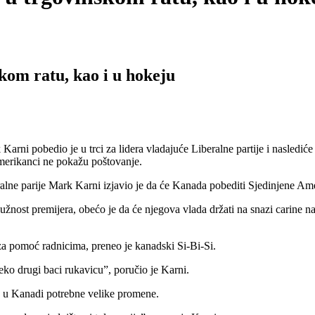
kom ratu, kao i u hokeju
obedio je u trci za lidera vladajuće Liberalne partije i naslediće D
Amerikanci ne pokažu poštovanje.
alne parije Mark Karni izjavio je da će Kanada pobediti Sjedinjene Ame
 dužnost premijera, obećo je da će njegova vlada držati na snazi carin
 za pomoć radnicima, preneo je kanadski Si-Bi-Si.
ko drugi baci rukavicu”, poručio je Karni.
su u Kanadi potrebne velike promene.