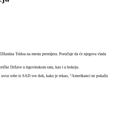
žastina Tridoa na mestu premijera. Poručuje da će njegova vlada
ričke Države u trgovinskom ratu, kao i u hokeju.
e na uvoz robe iz SAD sve dok, kako je rekao, “Amerikanci ne pokažu