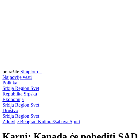
potražite
Simptom...
Najnovije vesti
Politika
Srbija
Region
Svet
Republika Srpska
Ekonomija
Srbija
Region
Svet
Društvo
Srbija
Region
Svet
Zdravlje
Beograd
Kultura/Zabava
Sport
Karni: Kanada će pobediti SAD 