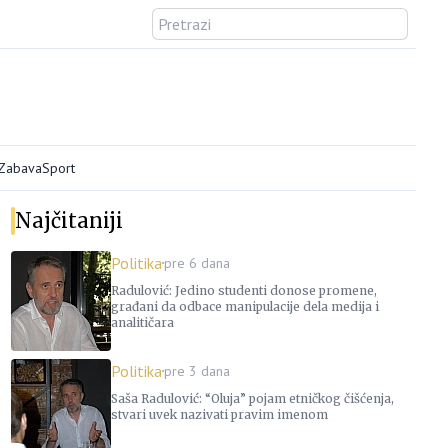
/Zabava
Sport
Najčitaniji
Politika
pre 6 dana
Radulović: Jedino studenti donose promene,
građani da odbace manipulacije dela medija i
analitičara
Politika
pre 3 dana
Saša Radulović: “Oluja” pojam etničkog čišćenja,
stvari uvek nazivati pravim imenom