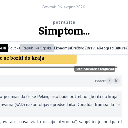
Četvrtak, 06. avgust 2026.
potražite
Simptom...
esti
Politika
Republika Srpska
Ekonomija
Društvo
Zdravlje
Beograd
Kultura
 se boriti do kraja
Foto: Shealah Craighead
Podeli:
 danas da će se Peking, ako bude potrebno, „boriti do kraja“,
Državama (SAD) nakon objave predsednika Donalda Trampa da će
egovarate, naša vrata ostaju otvorena“, saopštio je portparol