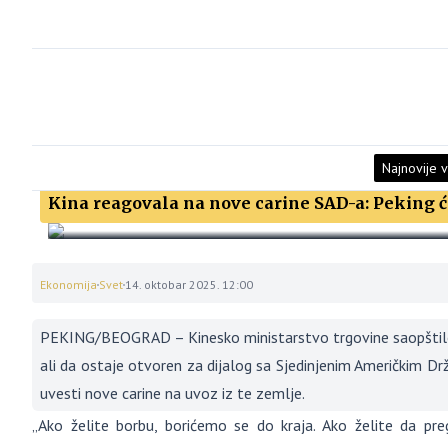
Najnovije v
Kina reagovala na nove carine SAD-a: Peking će
Ekonomija
Svet
14. oktobar 2025. 12:00
PEKING/BEOGRAD – Kinesko ministarstvo trgovine saopštilo je
ali da ostaje otvoren za dijalog sa Sjedinjenim Američkim 
uvesti nove carine na uvoz iz te zemlje.
„Ako želite borbu, borićemo se do kraja. Ako želite da pr