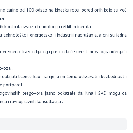
ne carine od 100 odsto na kinesku robu, pored onih koje su već
ra.
h kontrola izvoza tehnologija retkih minerala.
 u tehnološkoj, energetskoj i industriji naoružanja, a oni su jedna
emeno tražiti dijalog i pretiti da će uvesti nova ograničenja“ i
zvoza“.
 dobijati licence kao i ranije, a mi ćemo održavati i bezbednost i
je portparol.
i trgovinskih pregovora jasno pokazale da Kina i SAD mogu da
a i ravnopravnih konsultacija“.