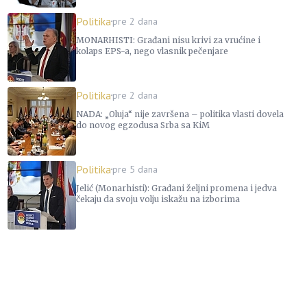
Politika
pre 2 dana
MONARHISTI: Građani nisu krivi za vrućine i
kolaps EPS-a, nego vlasnik pečenjare
Politika
pre 2 dana
NADA: „Oluja“ nije završena – politika vlasti dovela
do novog egzodusa Srba sa KiM
Politika
pre 5 dana
Jelić (Monarhisti): Građani željni promena i jedva
čekaju da svoju volju iskažu na izborima