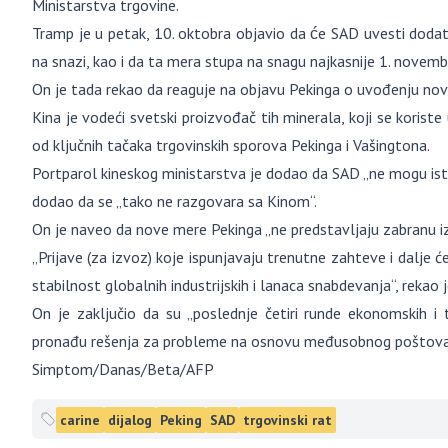
Ministarstva trgovine.
Tramp je u petak, 10. oktobra objavio da će SAD uvesti dodat
na snazi, kao i da ta mera stupa na snagu najkasnije 1. novemb
On je tada rekao da reaguje na objavu Pekinga o uvođenju novi
Kina je vodeći svetski proizvođač tih minerala, koji se koriste
od ključnih tačaka trgovinskih sporova Pekinga i Vašingtona.
Portparol kineskog ministarstva je dodao da SAD „ne mogu istovr
dodao da se „tako ne razgovara sa Kinom“.
On je naveo da nove mere Pekinga „ne predstavljaju zabranu i
„Prijave (za izvoz) koje ispunjavaju trenutne zahteve i dalje će
stabilnost globalnih industrijskih i lanaca snabdevanja“, rekao 
On je zaključio da su „poslednje četiri runde ekonomskih 
pronađu rešenja za probleme na osnovu međusobnog poštovanj
Simptom/Danas/Beta/AFP
carine
dijalog
Peking
SAD
trgovinski rat