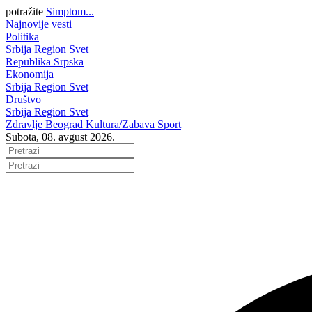
potražite
Simptom...
Najnovije vesti
Politika
Srbija
Region
Svet
Republika Srpska
Ekonomija
Srbija
Region
Svet
Društvo
Srbija
Region
Svet
Zdravlje
Beograd
Kultura/Zabava
Sport
Subota, 08. avgust 2026.