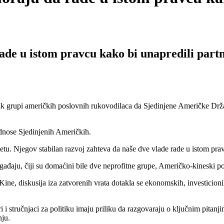
de u istom pravcu kako bi unapredili part
rupi američkih poslovnih rukovodilaca da Sjedinjene Američke Držav
dnose Sjedinjenih Američkih.
etu. Njegov stabilan razvoj zahteva da naše dve vlade rade u istom prav
ogađaju, čiji su domaćini bile dve neprofitne grupe, Američko-kineski 
e, diskusija iza zatvorenih vrata dotakla se ekonomskih, investicionih 
ri i stručnjaci za politiku imaju priliku da razgovaraju o ključnim pita
nju.