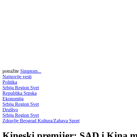
potražite
Simptom...
Najnovije vesti
Politika
Srbija
Region
Svet
Republika Srpska
Ekonomija
Srbija
Region
Svet
Društvo
Srbija
Region
Svet
Zdravlje
Beograd
Kultura/Zabava
Sport
Kineski premijer: SAD i Kina m