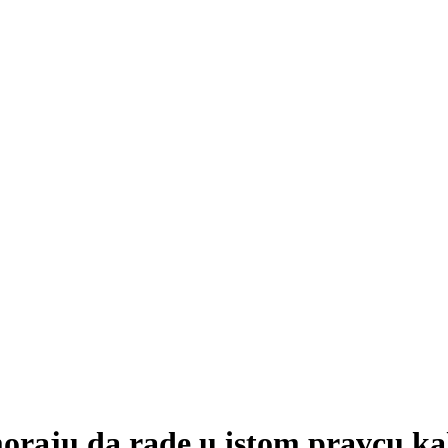
oraju da rade u istom pravcu kak