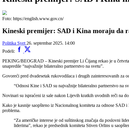
Foto: https://english.www.gov.cn/
Kineski premijer: SAD i Kina moraju da ra
Politika
Svet
26. septembar 2025. 14:00
Podeli:
PEKING/BEOGRAD – Kineski premijer Li Ćijang rekao je u četvrtak g
unapredile “najvažnije bilateralno partnerstvo na svetu”.
Govoreći pred dvadesetak rukovodilaca i drugih zainteresovanih za o
“Odnosi Kine i SAD su najvažnije bilateralno partnerstvo na sv
Novinari su ispraćeni iz sale nakon Lijevih kratkih uvodnih reči na d
Kako je kasnije saopšteno iz Nacionalnog komiteta za odnose SAD i Kin
problema.
“Za američke interese je od suštinskog značaja da poslovni lide
liderima”, rekao je predsednik komiteta Stiven Orlins u saopšte