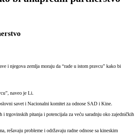
nerstvo
e i njegova zemlja moraju da “rade u istom pravcu” kako bi
cu”, naveo je Li.
poslovni savet i Nacionalni komitet za odnose SAD i Kine.
i trgovinskih pitanja i potencijala za veću saradnju oko zajedničkih
njima, rešavaju probleme i održavaju radne odnose sa kineskim