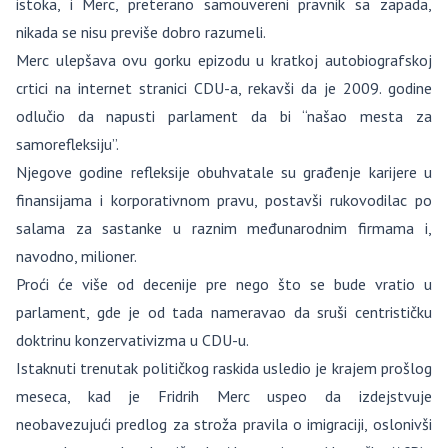
istoka, i Merc, preterano samouvereni pravnik sa zapada,
nikada se nisu previše dobro razumeli.
Merc ulepšava ovu gorku epizodu u kratkoj autobiografskoj
crtici na internet stranici CDU-a, rekavši da je 2009. godine
odlučio da napusti parlament da bi “našao mesta za
samorefleksiju”.
Njegove godine refleksije obuhvatale su građenje karijere u
finansijama i korporativnom pravu, postavši rukovodilac po
salama za sastanke u raznim međunarodnim firmama i,
navodno, milioner.
Proći će više od decenije pre nego što se bude vratio u
parlament, gde je od tada nameravao da sruši centrističku
doktrinu konzervativizma u CDU-u.
Istaknuti trenutak političkog raskida usledio je krajem prošlog
meseca, kad je Fridrih Merc uspeo da izdejstvuje
neobavezujući predlog za stroža pravila o imigraciji, oslonivši