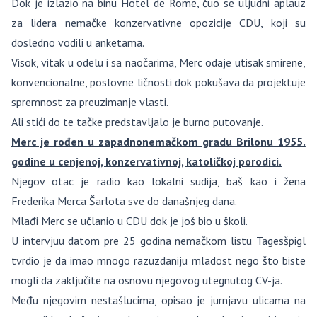
Dok je izlazio na binu Hotel de Rome, čuo se uljudni aplauz
za lidera nemačke konzervativne opozicije CDU, koji su
dosledno vodili u anketama.
Visok, vitak u odelu i sa naočarima, Merc odaje utisak smirene,
konvencionalne, poslovne ličnosti dok pokušava da projektuje
spremnost za preuzimanje vlasti.
Ali stići do te tačke predstavljalo je burno putovanje.
Merc je rođen u zapadnonemačkom gradu Brilonu 1955.
godine u cenjenoj, konzervativnoj, katoličkoj porodici.
Njegov otac je radio kao lokalni sudija, baš kao i žena
Frederika Merca Šarlota sve do današnjeg dana.
Mlađi Merc se učlanio u CDU dok je još bio u školi.
U intervjuu datom pre 25 godina nemačkom listu Tagesšpigl
tvrdio je da imao mnogo razuzdaniju mladost nego što biste
mogli da zaključite na osnovu njegovog utegnutog CV-ja.
Među njegovim nestašlucima, opisao je jurnjavu ulicama na