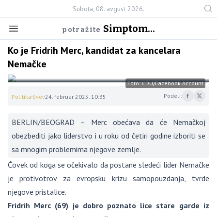
Subota, 08. avgust 2026.
Simptom...
potražite
Ko je Fridrih Merc, kandidat za kancelara
Nemačke
Foto: CDU/Facebook Account
Podeli:
Politika
Svet
24. februar 2025. 10:35
BERLIN/BEOGRAD – Merc obećava da će Nemačkoj
obezbediti jako liderstvo i u roku od četiri godine izboriti se
sa mnogim problemima njegove zemlje.
Čovek od koga se očekivalo da postane sledeći lider Nemačke
je protivotrov za evropsku krizu samopouzdanja, tvrde
njegove pristalice.
Fridrih Merc (69) je dobro poznato lice stare garde iz