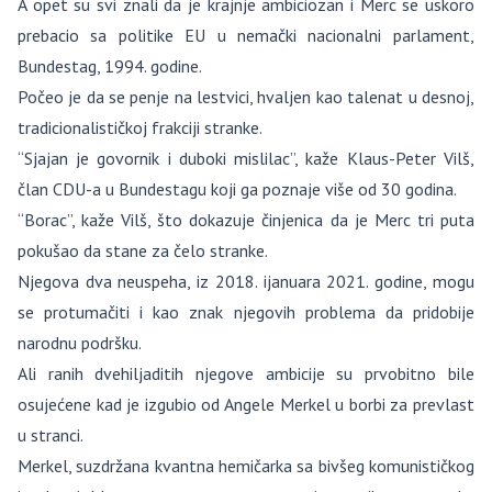
A opet su svi znali da je krajnje ambiciozan i Merc se uskoro
prebacio sa politike EU u nemački nacionalni parlament,
Bundestag, 1994. godine.
Počeo je da se penje na lestvici, hvaljen kao talenat u desnoj,
tradicionalističkoj frakciji stranke.
“Sjajan je govornik i duboki mislilac”, kaže Klaus-Peter Vilš,
član CDU-a u Bundestagu koji ga poznaje više od 30 godina.
“Borac”, kaže Vilš, što dokazuje činjenica da je Merc tri puta
pokušao da stane za čelo stranke.
Njegova dva neuspeha, iz 2018. ijanuara 2021. godine, mogu
se protumačiti i kao znak njegovih problema da pridobije
narodnu podršku.
Ali ranih dvehiljaditih njegove ambicije su prvobitno bile
osujećene kad je izgubio od Angele Merkel u borbi za prevlast
u stranci.
Merkel, suzdržana kvantna hemičarka sa bivšeg komunističkog