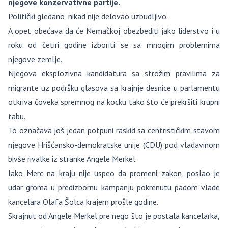
njegove konzervativne partije.
Politički gledano, nikad nije delovao uzbudljivo.
A opet obećava da će Nemačkoj obezbediti jako liderstvo i u
roku od četiri godine izboriti se sa mnogim problemima
njegove zemlje.
Njegova eksplozivna kandidatura sa strožim pravilima za
migrante uz podršku glasova sa krajnje desnice u parlamentu
otkriva čoveka spremnog na kocku tako što će prekršiti krupni
tabu.
To označava još jedan potpuni raskid sa centrističkim stavom
njegove Hrišćansko-demokratske unije (CDU) pod vladavinom
bivše rivalke iz stranke Angele Merkel.
Iako Merc na kraju nije uspeo da promeni zakon, poslao je
udar groma u predizbornu kampanju pokrenutu padom vlade
kancelara Olafa Šolca krajem prošle godine.
Skrajnut od Angele Merkel pre nego što je postala kancelarka,