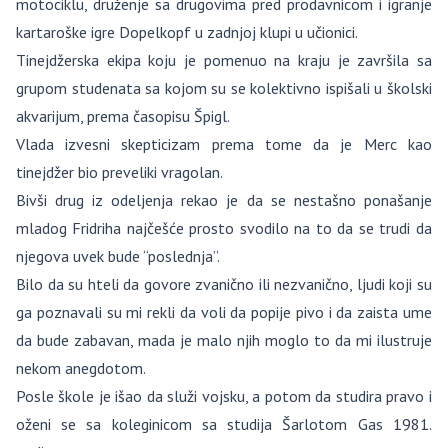
motociklu, druženje sa drugovima pred prodavnicom i igranje
kartaroške igre Dopelkopf u zadnjoj klupi u učionici.
Tinejdžerska ekipa koju je pomenuo na kraju je završila sa
grupom studenata sa kojom su se kolektivno ispišali u školski
akvarijum, prema časopisu Špigl.
Vlada izvesni skepticizam prema tome da je Merc kao
tinejdžer bio preveliki vragolan.
Bivši drug iz odeljenja rekao je da se nestašno ponašanje
mladog Fridriha najčešće prosto svodilo na to da se trudi da
njegova uvek bude “poslednja”.
Bilo da su hteli da govore zvanično ili nezvanično, ljudi koji su
ga poznavali su mi rekli da voli da popije pivo i da zaista ume
da bude zabavan, mada je malo njih moglo to da mi ilustruje
nekom anegdotom.
Posle škole je išao da služi vojsku, a potom da studira pravo i
oženi se sa koleginicom sa studija Šarlotom Gas 1981.