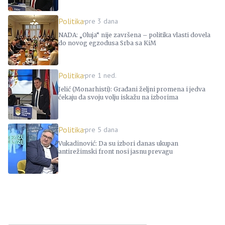
Politika
pre 3 dana
NADA: „Oluja“ nije završena – politika vlasti dovela
do novog egzodusa Srba sa KiM
Politika
pre 1 ned.
Jelić (Monarhisti): Građani željni promena i jedva
čekaju da svoju volju iskažu na izborima
Politika
pre 5 dana
Vukadinović: Da su izbori danas ukupan
antirežimski front nosi jasnu prevagu