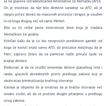
se na glasove ultradesničarske Alternative za Nemačku (AfD).
On je insistirao da nije bilo direktne saradnje sa AfD, ali je
njegov potez doveo do masovnih protesta i dvaput je osuđen
ni od koga drugog već od same Merkel.
Bile su to retke javne intervencije žene koja je vladala
Nemačkom 16 godina.
Kritičari kažu da je to bio neoprostiv predizborni gambit od
koga će koristi imati samo AfD, ali pristalice insistiraju da je
Merc zapravo želeo da na pametan način privuče ljude sa
krajnje desnice.
Rizikovao je da će otuđiti umerenije delove glasačkog tela i
ranije, glasavši devedesetih protiv predloga zakona koji je
obuhvatao kriminalizaciju bračnog silovanja.
Kasnije je objasnio da je smatrao da je bračno silovanje već
ionako zločin, ali da se protivio drugim pitanjima u predlogu
ovog zakona.