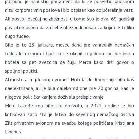
potpuno je napustio parlament da bi se posvetio unosnom
nizu korporativnih poslova i bio otpisan kao dojučerašnja vest.
Ali postoji osećaj neizbežnosti u tome što je ovaj 69-godišnji
povratnik uspeo da za sebe obezbedi posao za kojim je toliko
dugo žudeo.
Bilo je to 23. januara, mesec dana pre vanrednih nemačkih
federalnih izbora i ljudi su se okupili u jednom od berlinskih
hotela sa pet zvezdica da čuju Merca kako drži govor o
spoljnoj politici.
Atmosfera u “plesnoj dvorani” Hotela de Rome nije bila baš
naelektrisana, ali je bila daleko od one pre 20 godina, kad je
njegova politička karijera doživela preispitivanje.
Merc takođe ima pilotsku dozvolu, a 2022. godine je bio
kritikovan zato što je leteo do severnog nemačkog ostrva
Zilt privatnim avionom na svadbu kolege političara Kristijana
Lindnera.