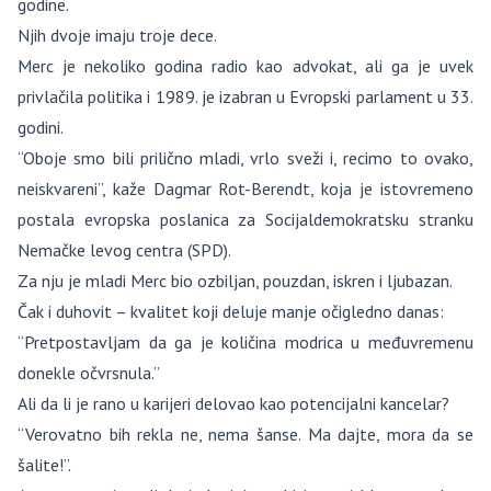
godine.
Njih dvoje imaju troje dece.
Merc je nekoliko godina radio kao advokat, ali ga je uvek
privlačila politika i 1989. je izabran u Evropski parlament u 33.
godini.
“Oboje smo bili prilično mladi, vrlo sveži i, recimo to ovako,
neiskvareni”, kaže Dagmar Rot-Berendt, koja je istovremeno
postala evropska poslanica za Socijaldemokratsku stranku
Nemačke levog centra (SPD).
Za nju je mladi Merc bio ozbiljan, pouzdan, iskren i ljubazan.
Čak i duhovit – kvalitet koji deluje manje očigledno danas:
“Pretpostavljam da ga je količina modrica u međuvremenu
donekle očvrsnula.”
Ali da li je rano u karijeri delovao kao potencijalni kancelar?
“Verovatno bih rekla ne, nema šanse. Ma dajte, mora da se
šalite!”.