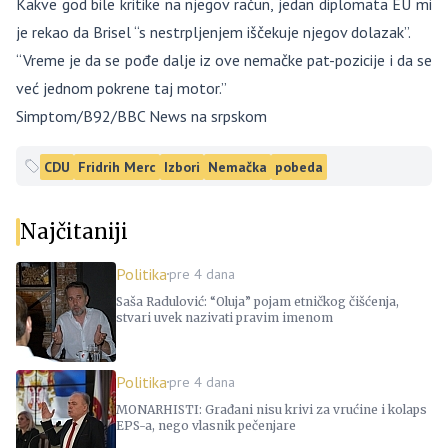
Kakve god bile kritike na njegov račun, jedan diplomata EU mi
je rekao da Brisel “s nestrpljenjem iščekuje njegov dolazak”.
“Vreme je da se pođe dalje iz ove nemačke pat-pozicije i da se
već jednom pokrene taj motor.”
Simptom/B92/BBC News na srpskom
CDU
Fridrih Merc
Izbori
Nemačka
pobeda
Najčitaniji
Politika
pre 4 dana
Saša Radulović: “Oluja” pojam etničkog čišćenja,
stvari uvek nazivati pravim imenom
Politika
pre 4 dana
MONARHISTI: Građani nisu krivi za vrućine i kolaps
EPS-a, nego vlasnik pečenjare