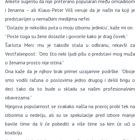
Ankete sugerišu da nije preterano popularan među omladinom
i ženama – ali Klaus-Peter Vilš veruje da je način na koji je
predstavljen u nemačkim medijima nefer.
“Dolazio je nekoliko puta u moju izbornu jedinicu”, kaže mi on.
“Posle toga su žene dolazile i govorile kako je drag čovek.”
Šarlota Merc mu je takođe stala u odbranu, rekavši za
Vestfalenpost: “Ono što neki ljudi pišu o predstavi mog muža
o ženama prosto nije istina.”
Ona kaže da je njihov brak primer uzajamne podrške: “Oboje
smo vodili računa o poslovima jedno drugog i delili brigu o
deci tako da to bude u skladu sa našim profesionalnim
obavezama.”
Njegova popularnost se svakako našla na pravoj probi tek na
izborima u nedelju, ali su se spekulacije pred izbore manje
bavile time da li će pobediti a više time sa kim će ući u
koaliciju.