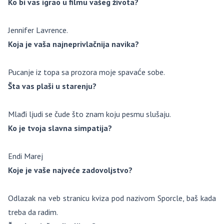
Ko bi vas igrao u filmu vašeg života?
Jennifer Lavrence.
Koja je vaša najneprivlačnija navika?
Pucanje iz topa sa prozora moje spavaće sobe.
Šta vas plaši u starenju?
Mlađi ljudi se čude što znam koju pesmu slušaju.
Ko je tvoja slavna simpatija?
Endi Marej
Koje je vaše najveće zadovoljstvo?
Odlazak na veb stranicu kviza pod nazivom Sporcle, baš kada
treba da radim.