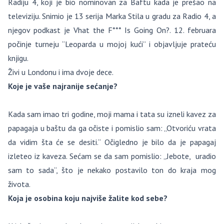
Radiju 4, koji je bio nominovan za Baftu kada je prešao na
televiziju. Snimio je 13 serija Marka Stila u gradu za Radio 4, a
njegov podkast je Vhat the F*** Is Going On?. 12. februara
počinje turneju “Leoparda u mojoj kući” i objavljuje prateću
knjigu.
Živi u Londonu i ima dvoje dece.
Koje je vaše najranije sećanje?
Kada sam imao tri godine, moji mama i tata su izneli kavez za
papagaja u baštu da ga očiste i pomislio sam: „Otvoriću vrata
da vidim šta će se desiti.“ Očigledno je bilo da je papagaj
izleteo iz kaveza. Sećam se da sam pomislio: „Jebote, uradio
sam to sada“, što je nekako postavilo ton do kraja mog
života.
Koja je osobina koju najviše žalite kod sebe?