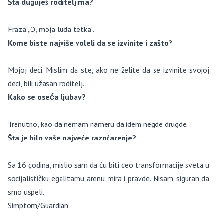
Šta duguješ roditeljima?
Fraza „O, moja luda tetka“.
Kome biste najviše voleli da se izvinite i zašto?
Mojoj deci. Mislim da ste, ako ne želite da se izvinite svojoj
deci, bili užasan roditelj.
Kako se oseća ljubav?
Trenutno, kao da nemam nameru da idem negde drugde.
Šta je bilo vaše najveće razočarenje?
Sa 16 godina, mislio sam da ću biti deo transformacije sveta u
socijalističku egalitarnu arenu mira i pravde. Nisam siguran da
smo uspeli.
Simptom/Guardian