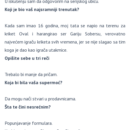
U iskušenju sam da odgovorim na serijskog ubicu.
Koji je bio vaš najsramniji trenutak?
Kada sam imao 16 godina, moj tata se napio na terenu za
kriket Oval i harangirao ser Gariju Sobersu, verovatno
najvećem igraču kriketa svih vremena, jer se nije slagao sa tim
koga je dao kao igrača utakmice.
Opišite sebe u tri reči
Trebalo bi manje da pričam.
Koja bi bila vaša supermoć?
Da mogu naći stvari u prodavnicama.
Šta te čini nesrećnim?
Popunjavanje formulara.