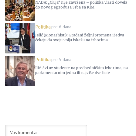
NADA: „Oluja“ nije završena – politika vlasti dovela
do novog egzodusa Srba sa KiM
Politika
pre 6 dana
Jelić (Monarhisti): Građani željni promena i jedva
čekaju da svoju volju iskažu na izborima
Politika
pre 5 dana
Ilić: Svi uz studente na predsedničkim izborima, na
parlamentarnim jedna ili najviše dve liste