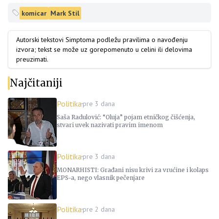
komicar
Mark Stil
Autorski tekstovi Simptoma podležu pravilima o navođenju
izvora; tekst se može uz gorepomenuto u celini ili delovima
preuzimati.
Najčitaniji
Politika
pre 3 dana
Saša Radulović: “Oluja” pojam etničkog čišćenja,
stvari uvek nazivati pravim imenom
Politika
pre 3 dana
MONARHISTI: Građani nisu krivi za vrućine i kolaps
EPS-a, nego vlasnik pečenjare
Politika
pre 2 dana