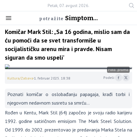
Petak, 07. avgust 2026.
Simptom...
potražite
Komičar Mark Stil: „Sa 16 godina, mislio sam da
ću pomoći da se svet transformiše u
socijalističku arenu mira i pravde. Nisam
siguran da smo uspeli’
Foto: promo
Podeli:
Kultura/Zabava
1. februar 2025. 18:38
Poznati komičar o oslobađanju papagaja, krađi torbi i
njegovom nedavnom susretu sa smrću…
Rođen u Kentu, Mark Stil (64) započeo je svoju radio karijeru
1992. godine satiričnom emisijom The Mark Steel Solution.
Od 1999. do 2002. prezentovao je predavanja Marka Stela na