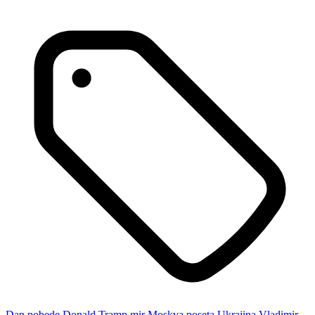
Dan pobede
Donald Tramp
mir
Moskva
poseta
Ukrajina
Vladimir