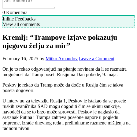
0
Komentara
Inline Feedbacks
View all comments
Kremlj: “Trampove izjave pokazuju
njegovu želju za mir”
February 16, 2025
by
Mitko Arnaudov
Leave a Comment
On je to rekao odgovarajući na pitanje novinara da li se razmatra
mogućnost da Tramp poseti Rusiju na Dan pobede, 9. maja.
Peskov je rekao da Tramp može da dođe u Rusiju čim se takva
poseta dogovori.
U intervjuu za televiziju Rusija 1, Peskov je istakao da se posete
ruskih zvaničnika SAD mogu dogoditi čim se ukinu sankcije,
navodeći da se to brzo može sprovesti. Peskov je naglasio da
sastanak Putina i Trampa zahteva posebne napore u pogledu
pripreme, izrade dnevnog reda i preliminarne razmene mišljenja na
radnom nivou.