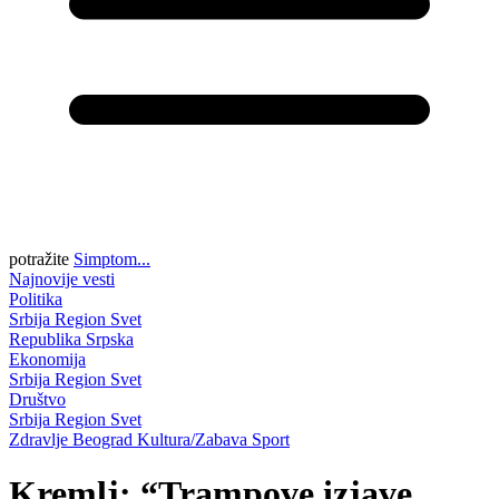
potražite
Simptom...
Najnovije vesti
Politika
Srbija
Region
Svet
Republika Srpska
Ekonomija
Srbija
Region
Svet
Društvo
Srbija
Region
Svet
Zdravlje
Beograd
Kultura/Zabava
Sport
Kremlj: “Trampove izjave