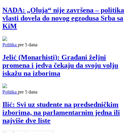
NADA: „Oluja“ nije završena – politika
vlasti dovela do novog egzodusa Srba sa
KiM
Politika
pre 5 dana
Jelić (Monarhisti): Građani željni
promena i jedva čekaju da svoju volju
iskažu na izborima
Politika
pre 5 dana
Ilić: Svi uz studente na predsedničkim
izborima, na parlamentarnim jedna ili
najviše dve liste