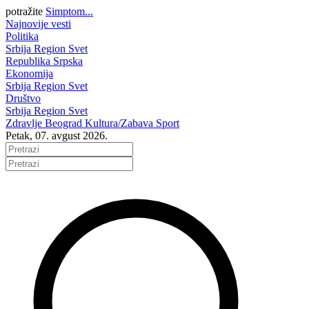
potražite
Simptom...
Najnovije vesti
Politika
Srbija
Region
Svet
Republika Srpska
Ekonomija
Srbija
Region
Svet
Društvo
Srbija
Region
Svet
Zdravlje
Beograd
Kultura/Zabava
Sport
Petak, 07. avgust 2026.