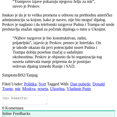
“Trampove izjave pokazuju njegovu želju za mir”,
naveo je Peskov.
Istakao je da je to velika promena u odnosu na prethodnu američku
administraciju sa kojom, kako je naveo, nije bio moguć dijalog.
Peskov je naglasio i da telefonski razgovor Putina i Trampa od srede
predstavlja snažan signal za početak dijaloga o miru u Ukrajini.
“Njihov razgovor je bio konstruktivan, radni,
prijateljski”, izjavio je Peskov, preneo je Interfaks. On
je takođe ukazao da prvi potencijalni susret Putina i
Trampa dobija poseban značaj u sadašnjim
okolnostima. Peskov je objasnio da bi organizacija tog
susreta zahtevala manje priprema da je postojao
redovan dijalog između Rusije i SAD.
Simptom/B92/Tanjug
Filed Under:
Politika
,
Svet
Tagged With:
Dan pobede
,
Donald
Tramp
,
mir
,
Moskva
,
poseta
,
Ukrajina
,
Vladimir Putin
0
Komentara
Inline Feedbacks