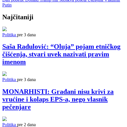
Putin
Najčitaniji
Politika
pre 3 dana
Saša Radulović: “Oluja” pojam etničkog
čišćenja, stvari uvek nazivati pravim
imenom
Politika
pre 3 dana
MONARHISTI: Građani nisu krivi za
vrućine i kolaps EPS-a, nego vlasnik
pečenjare
Politika
pre 2 dana