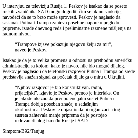
U intervjuu za televiziju Rusija 1, Peskov je istakao da se posete
ruskih zvaničnika SAD mogu dogoditi čim se ukinu sankcije,
navodeći da se to brzo može sprovesti. Peskov je naglasio da
sastanak Putina i Trampa zahteva posebne napore u pogledu
pripreme, izrade dnevnog reda i preliminarne razmene mišljenja na
radnom nivou.
“Trampove izjave pokazuju njegovu želju za mir”,
naveo je Peskov.
Istakao je da je to velika promena u odnosu na prethodnu američku
administraciju sa kojom, kako je naveo, nije bio moguć dijalog.
Peskov je naglasio i da telefonski razgovor Putina i Trampa od srede
predstavlja snažan signal za početak dijaloga o miru u Ukrajini.
“Njihov razgovor je bio konstruktivan, radni,
prijateljski”, izjavio je Peskov, preneo je Interfaks. On
je takođe ukazao da prvi potencijalni susret Putina i
Trampa dobija poseban značaj u sadašnjim
okolnostima. Peskov je objasnio da bi organizacija tog
susreta zahtevala manje priprema da je postojao
redovan dijalog između Rusije i SAD.
Simptom/B92/Tanjug