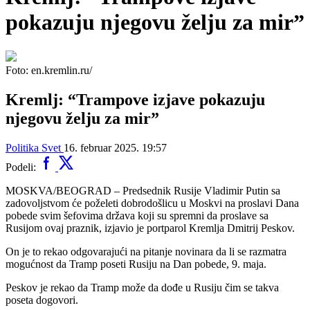
pokazuju njegovu želju za mir”
Foto: en.kremlin.ru/
Kremlj: “Trampove izjave pokazuju
njegovu želju za mir”
Politika
Svet
16. februar 2025. 19:57
Podeli:
MOSKVA/BEOGRAD – Predsednik Rusije Vladimir Putin sa
zadovoljstvom će poželeti dobrodošlicu u Moskvi na proslavi Dana
pobede svim šefovima država koji su spremni da proslave sa
Rusijom ovaj praznik, izjavio je portparol Kremlja Dmitrij Peskov.
On je to rekao odgovarajući na pitanje novinara da li se razmatra
mogućnost da Tramp poseti Rusiju na Dan pobede, 9. maja.
Peskov je rekao da Tramp može da dođe u Rusiju čim se takva
poseta dogovori.