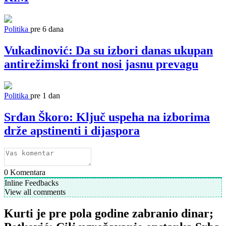
Politika
pre 6 dana
Vukadinović: Da su izbori danas ukupan
antirežimski front nosi jasnu prevagu
Politika
pre 1 dan
Srđan Škoro: Ključ uspeha na izborima
drže apstinenti i dijaspora
0
Komentara
Inline Feedbacks
View all comments
Kurti je pre pola godine zabranio dinar;