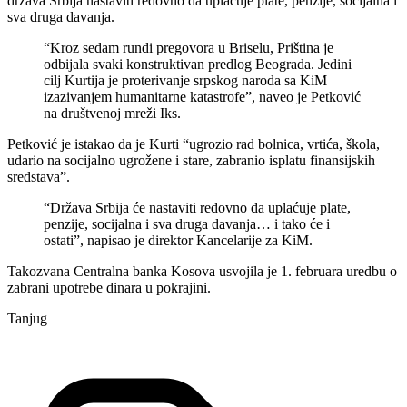
država Srbija nastaviti redovno da uplaćuje plate, penzije, socijalna i
sva druga davanja.
“Kroz sedam rundi pregovora u Briselu, Priština je
odbijala svaki konstruktivan predlog Beograda. Jedini
cilj Kurtija je proterivanje srpskog naroda sa KiM
izazivanjem humanitarne katastrofe”, naveo je Petković
na društvenoj mreži Iks.
Petković je istakao da je Kurti “ugrozio rad bolnica, vrtića, škola,
udario na socijalno ugrožene i stare, zabranio isplatu finansijskih
sredstava”.
“Država Srbija će nastaviti redovno da uplaćuje plate,
penzije, socijalna i sva druga davanja… i tako će i
ostati”, napisao je direktor Kancelarije za KiM.
Takozvana Centralna banka Kosova usvojila je 1. februara uredbu o
zabrani upotrebe dinara u pokrajini.
Tanjug