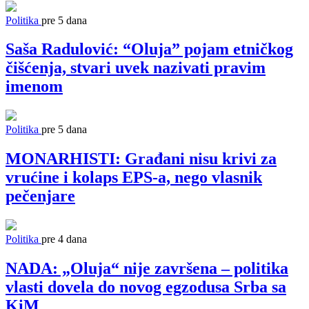
Politika
pre 5 dana
Saša Radulović: “Oluja” pojam etničkog
čišćenja, stvari uvek nazivati pravim
imenom
Politika
pre 5 dana
MONARHISTI: Građani nisu krivi za
vrućine i kolaps EPS-a, nego vlasnik
pečenjare
Politika
pre 4 dana
NADA: „Oluja“ nije završena – politika
vlasti dovela do novog egzodusa Srba sa
KiM