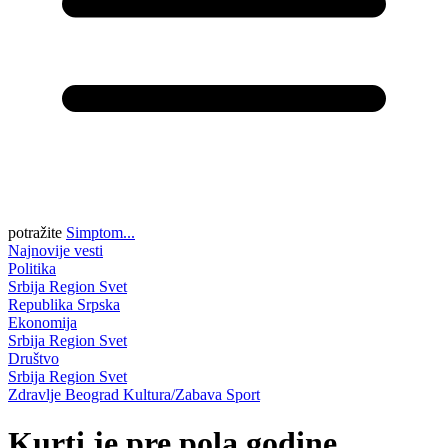
potražite
Simptom...
Najnovije vesti
Politika
Srbija
Region
Svet
Republika Srpska
Ekonomija
Srbija
Region
Svet
Društvo
Srbija
Region
Svet
Zdravlje
Beograd
Kultura/Zabava
Sport
Kurti je pre pola godine