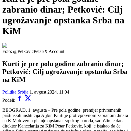
zabranio dinar; Petković: Cilj
ugrožavanje opstanka Srba na
KiM
Foto: @PetkovicPetar/X Account
Kurti je pre pola godine zabranio dinar;
Petković: Cilj ugrožavanje opstanka Srba
na KiM
Politika
Srbija
1. avgust 2024. 11:04
Podeli:
BEOGRAD, 1. avgusta – Pre pola godine, premijer privremenih
prištinskih institucija Aljbin Kurti je protivpravnom zabranom dinara
na KiM doveo u pitanje opstanak srpskog naroda, saopštio je danas
direktor Kancelarija za KiM Petar Petković, koji je istakao da će