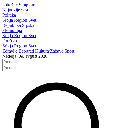
potražite
Simptom...
Najnovije vesti
Politika
Srbija
Region
Svet
Republika Srpska
Ekonomija
Srbija
Region
Svet
Društvo
Srbija
Region
Svet
Zdravlje
Beograd
Kultura/Zabava
Sport
Nedelja, 09. avgust 2026.