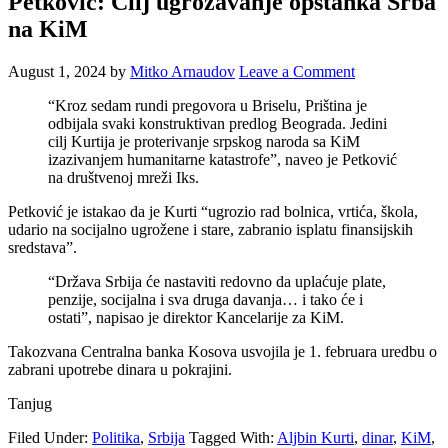
Petković: Cilj ugrožavanje opstanka Srba
na KiM
August 1, 2024
by
Mitko Arnaudov
Leave a Comment
“Kroz sedam rundi pregovora u Briselu, Priština je
odbijala svaki konstruktivan predlog Beograda. Jedini
cilj Kurtija je proterivanje srpskog naroda sa KiM
izazivanjem humanitarne katastrofe”, naveo je Petković
na društvenoj mreži Iks.
Petković je istakao da je Kurti “ugrozio rad bolnica, vrtića, škola,
udario na socijalno ugrožene i stare, zabranio isplatu finansijskih
sredstava”.
“Država Srbija će nastaviti redovno da uplaćuje plate,
penzije, socijalna i sva druga davanja… i tako će i
ostati”, napisao je direktor Kancelarije za KiM.
Takozvana Centralna banka Kosova usvojila je 1. februara uredbu o
zabrani upotrebe dinara u pokrajini.
Tanjug
Filed Under:
Politika
,
Srbija
Tagged With:
Aljbin Kurti
,
dinar
,
KiM
,