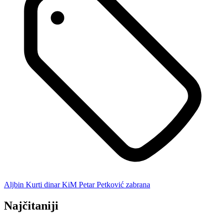
Aljbin Kurti
dinar
KiM
Petar Petković
zabrana
Najčitaniji