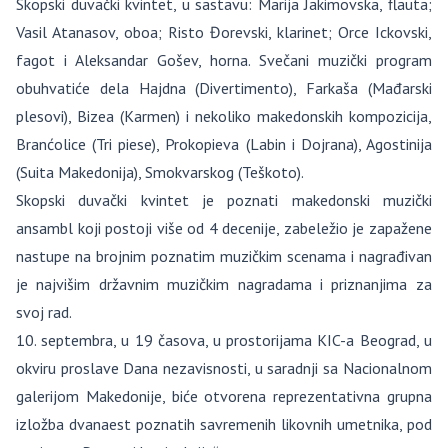
Skopski duvački kvintet, u sastavu: Marija Jakimovska, flauta;
Vasil Atanasov, oboa; Risto Đorevski, klarinet; Orce Ickovski,
fagot i Aleksandar Gošev, horna. Svečani muzički program
obuhvatiće dela Hajdna (Divertimento), Farkaša (Mađarski
plesovi), Bizea (Karmen) i nekoliko makedonskih kompozicija,
Branćolice (Tri piese), Prokopieva (Labin i Dojrana), Agostinija
(Suita Makedonija), Smokvarskog (Teškoto).
Skopski duvački kvintet je poznati makedonski muzički
ansambl koji postoji više od 4 decenije, zabeležio je zapažene
nastupe na brojnim poznatim muzičkim scenama i nagrađivan
je najvišim državnim muzičkim nagradama i priznanjima za
svoj rad.
10. septembra, u 19 časova, u prostorijama KIC-a Beograd, u
okviru proslave Dana nezavisnosti, u saradnji sa Nacionalnom
galerijom Makedonije, biće otvorena reprezentativna grupna
izložba dvanaest poznatih savremenih likovnih umetnika, pod