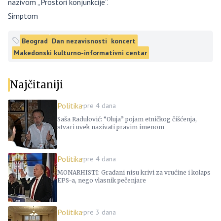
nazivom „Prostori konjunkcije“.
Simptom
Beograd
Dan nezavisnosti
koncert
Makedonski kulturno-informativni centar
Najčitaniji
Politika
pre 4 dana
Saša Radulović: “Oluja” pojam etničkog čišćenja,
stvari uvek nazivati pravim imenom
Politika
pre 4 dana
MONARHISTI: Građani nisu krivi za vrućine i kolaps
EPS-a, nego vlasnik pečenjare
Politika
pre 3 dana