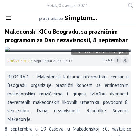
Petak, 07. avgust 2026.
Simptom...
potražite
Makedonski KIC u Beogradu, sa prazničnim
programom za Dan nezavisnosti, 8. septembar
Foto: Makedonski KIC u Beogradu
Podeli:
Društvo
Srbija
8. septembar 2025. 12:17
BEOGRAD – Makedonski kulturno-informativni centar u
Beogradu organizuje praznični koncert sa eminentnim
makedonskim muzičarima i grupnu izložbu dvanaest
savremenih makedonskih likovnih umetnika, povodom 8.
septembra, Dana nezavisnosti Republike Severne
Makedonije.
8 septembra u 19 časova, u Makedonskoj 30, nastupiće