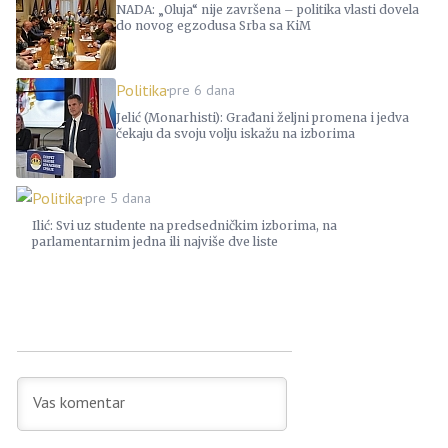
NADA: „Oluja“ nije završena – politika vlasti dovela
do novog egzodusa Srba sa KiM
Politika
pre 6 dana
Jelić (Monarhisti): Građani željni promena i jedva
čekaju da svoju volju iskažu na izborima
Politika
pre 5 dana
Ilić: Svi uz studente na predsedničkim izborima, na
parlamentarnim jedna ili najviše dve liste