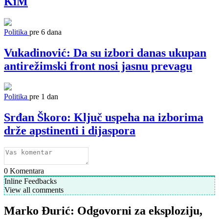
KiM
Politika
pre 6 dana
Vukadinović: Da su izbori danas ukupan
antirežimski front nosi jasnu prevagu
Politika
pre 1 dan
Srđan Škoro: Ključ uspeha na izborima
drže apstinenti i dijaspora
0
Komentara
Inline Feedbacks
View all comments
Marko Đurić: Odgovorni za eksploziju,