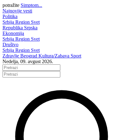
potražite
Simptom...
Najnovije vesti
Politika
Srbija
Region
Svet
Republika Srpska
Ekonomija
Srbija
Region
Svet
Društvo
Srbija
Region
Svet
Zdravlje
Beograd
Kultura/Zabava
Sport
Nedelja, 09. avgust 2026.