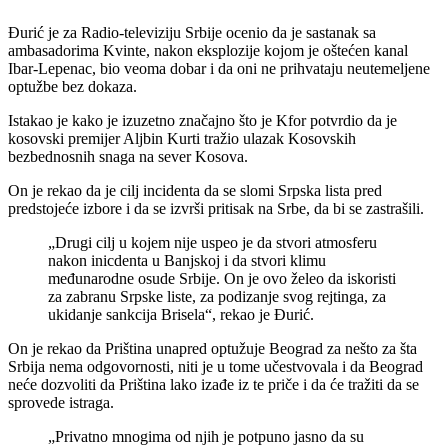
Đurić je za Radio-televiziju Srbije ocenio da je sastanak sa
ambasadorima Kvinte, nakon eksplozije kojom je oštećen kanal
Ibar-Lepenac, bio veoma dobar i da oni ne prihvataju neutemeljene
optužbe bez dokaza.
Istakao je kako je izuzetno značajno što je Kfor potvrdio da je
kosovski premijer Aljbin Kurti tražio ulazak Kosovskih
bezbednosnih snaga na sever Kosova.
On je rekao da je cilj incidenta da se slomi Srpska lista pred
predstojeće izbore i da se izvrši pritisak na Srbe, da bi se zastrašili.
„Drugi cilj u kojem nije uspeo je da stvori atmosferu
nakon inicdenta u Banjskoj i da stvori klimu
međunarodne osude Srbije. On je ovo želeo da iskoristi
za zabranu Srpske liste, za podizanje svog rejtinga, za
ukidanje sankcija Brisela“, rekao je Đurić.
On je rekao da Priština unapred optužuje Beograd za nešto za šta
Srbija nema odgovornosti, niti je u tome učestvovala i da Beograd
neće dozvoliti da Priština lako izađe iz te priče i da će tražiti da se
sprovede istraga.
„Privatno mnogima od njih je potpuno jasno da su