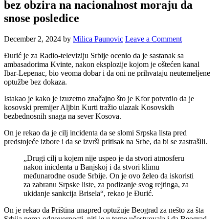
bez obzira na nacionalnost moraju da
snose posledice
December 2, 2024
by
Milica Paunovic
Leave a Comment
Đurić je za Radio-televiziju Srbije ocenio da je sastanak sa
ambasadorima Kvinte, nakon eksplozije kojom je oštećen kanal
Ibar-Lepenac, bio veoma dobar i da oni ne prihvataju neutemeljene
optužbe bez dokaza.
Istakao je kako je izuzetno značajno što je Kfor potvrdio da je
kosovski premijer Aljbin Kurti tražio ulazak Kosovskih
bezbednosnih snaga na sever Kosova.
On je rekao da je cilj incidenta da se slomi Srpska lista pred
predstojeće izbore i da se izvrši pritisak na Srbe, da bi se zastrašili.
„Drugi cilj u kojem nije uspeo je da stvori atmosferu
nakon inicdenta u Banjskoj i da stvori klimu
međunarodne osude Srbije. On je ovo želeo da iskoristi
za zabranu Srpske liste, za podizanje svog rejtinga, za
ukidanje sankcija Brisela“, rekao je Đurić.
On je rekao da Priština unapred optužuje Beograd za nešto za šta
Srbija nema odgovornosti, niti je u tome učestvovala i da Beograd