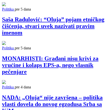
Politika
pre 5 dana
Saša Radulović: “Oluja” pojam etničkog
čišćenja, stvari uvek nazivati pravim
imenom
Politika
pre 5 dana
MONARHISTI: Građani nisu krivi za
vrućine i kolaps EPS-a, nego vlasnik
pečenjare
Politika
pre 4 dana
NADA: „Oluja“ nije završena – politika
vlasti dovela do novog egzodusa Srba sa