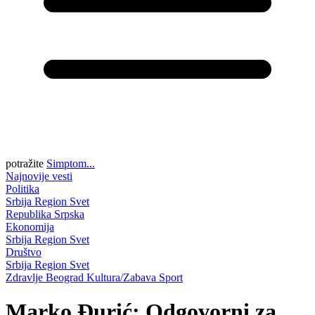
potražite
Simptom...
Najnovije vesti
Politika
Srbija
Region
Svet
Republika Srpska
Ekonomija
Srbija
Region
Svet
Društvo
Srbija
Region
Svet
Zdravlje
Beograd
Kultura/Zabava
Sport
Marko Đurić: Odgovorni za