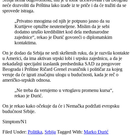
neće dozvoliti da Priština lako izađe iz te priče i da će tražiti da se
sprovede istraga.
„Privatno mnogima od njih je potpuno jasno da su
Kurtijeve optužbe neutemeljene. Mislim da je sebi
dodatno urušio kredibilitet kod dela međunarodne
zajednice“, rekao je Đurić govoreći o diplomatskim
kontaktima.
On je dodao da Srbija ne sedi skrštenih ruku, da je razvila kontakte
u Americi, da ima aktivan srpski lobi i srpsku zajednicu, a da je
nekadašnji specijalni izaslanik predsednika SAD za pregovore
Beograda i Prištine Ričard Grenel zvaničnik i političar za kojeg
veruje da će igrati značajnu ulogu u budućnosti, kada je reč o
američko-srpskih odnosa.
„Ne treba da verujemo u vrtoglavu promenu kursa“,
rekao je Đurić.
On je rekao kako očekuje da će i Nemačka podržati evropsku
budućnost Srbije.
Simptom/N1
Filed Under:
Politika
,
Srbija
Tagged With:
Marko Đurić