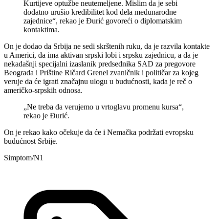
Kurtijeve optužbe neutemeljene. Mislim da je sebi
dodatno urušio kredibilitet kod dela međunarodne
zajednice“, rekao je Đurić govoreći o diplomatskim
kontaktima.
On je dodao da Srbija ne sedi skrštenih ruku, da je razvila kontakte
u Americi, da ima aktivan srpski lobi i srpsku zajednicu, a da je
nekadašnji specijalni izaslanik predsednika SAD za pregovore
Beograda i Prištine Ričard Grenel zvaničnik i političar za kojeg
veruje da će igrati značajnu ulogu u budućnosti, kada je reč o
američko-srpskih odnosa.
„Ne treba da verujemo u vrtoglavu promenu kursa“,
rekao je Đurić.
On je rekao kako očekuje da će i Nemačka podržati evropsku
budućnost Srbije.
Simptom/N1