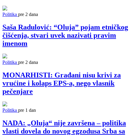
Politika
pre 2 dana
Saša Radulović: “Oluja” pojam etničkog
čišćenja, stvari uvek nazivati pravim
imenom
Politika
pre 2 dana
MONARHISTI: Građani nisu krivi za
vrućine i kolaps EPS-a, nego vlasnik
pečenjare
Politika
pre 1 dan
NADA: „Oluja“ nije završena – politika
vlasti dovela do novog egzodusa Srba sa