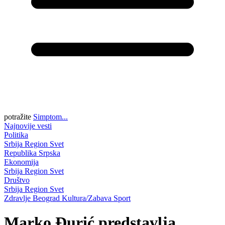
potražite
Simptom...
Najnovije vesti
Politika
Srbija
Region
Svet
Republika Srpska
Ekonomija
Srbija
Region
Svet
Društvo
Srbija
Region
Svet
Zdravlje
Beograd
Kultura/Zabava
Sport
Marko Đurić predstavlja