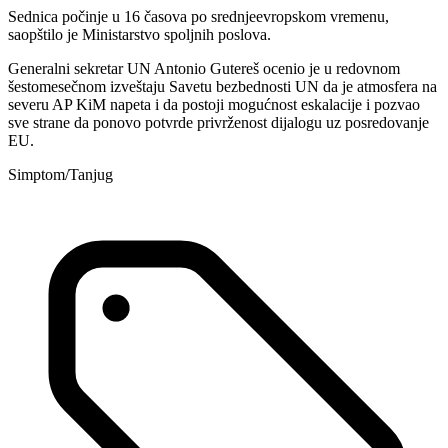
Sednica počinje u 16 časova po srednjeevropskom vremenu,
saopštilo je Ministarstvo spoljnih poslova.
Generalni sekretar UN Antonio Gutereš ocenio je u redovnom
šestomesečnom izveštaju Savetu bezbednosti UN da je atmosfera na
severu AP KiM napeta i da postoji mogućnost eskalacije i pozvao
sve strane da ponovo potvrde privrženost dijalogu uz posredovanje
EU.
Simptom/Tanjug