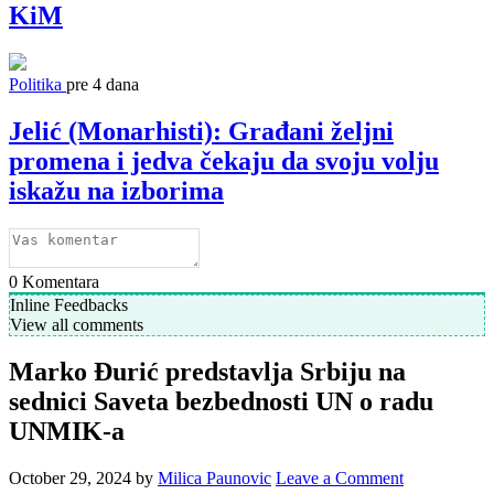
KiM
Politika
pre 4 dana
Jelić (Monarhisti): Građani željni
promena i jedva čekaju da svoju volju
iskažu na izborima
0
Komentara
Inline Feedbacks
View all comments
Marko Đurić predstavlja Srbiju na
sednici Saveta bezbednosti UN o radu
UNMIK-a
October 29, 2024
by
Milica Paunovic
Leave a Comment