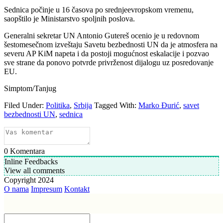
Sednica počinje u 16 časova po srednjeevropskom vremenu,
saopštilo je Ministarstvo spoljnih poslova.
Generalni sekretar UN Antonio Gutereš ocenio je u redovnom
šestomesečnom izveštaju Savetu bezbednosti UN da je atmosfera na
severu AP KiM napeta i da postoji mogućnost eskalacije i pozvao
sve strane da ponovo potvrde privrženost dijalogu uz posredovanje
EU.
Simptom/Tanjug
Filed Under:
Politika
,
Srbija
Tagged With:
Marko Đurić
,
savet
bezbednosti UN
,
sednica
0
Komentara
Inline Feedbacks
View all comments
Copyright 2024
O nama
Impresum
Kontakt