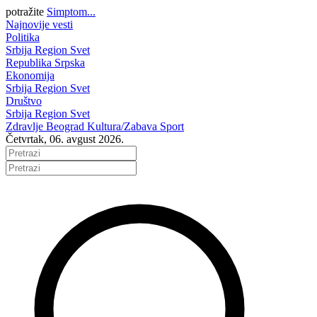
potražite
Simptom...
Najnovije vesti
Politika
Srbija
Region
Svet
Republika Srpska
Ekonomija
Srbija
Region
Svet
Društvo
Srbija
Region
Svet
Zdravlje
Beograd
Kultura/Zabava
Sport
Četvrtak, 06. avgust 2026.