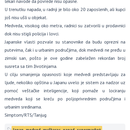
lekari navode da povrede nisu opasne.
U trenutku napada, u radnji je bilo oko 20 zaposlenih, ali kupci
još nisu ušli u objekat.
Medveda, visokog oko metra, radnici su zatvorili u prodavnici
dok nisu stigli policija i lovci.
Japanske vlasti pozvale su stanovnike da budu oprezni na
putevima, čak i u urbanim područjima, dok medvedi ne pređu u
zimski san, pošto je ove godine zabeležen rekordan broj
susreta sa tim životinjama.
U cilju smanjenja opasnosti koje medvedi predstavljaju za
ljude, nekoliko opština u Japanu uvelo je sistem za nadzor uz
pomoć veštačke inteligencije, koji pomaže u lociranju
medveda koji se kreću po poljoprivrednim područjima i
urbanim sredinama.
Simptom/RTS/Tanjug
Japan
medved
muškarac
napad
supermarket