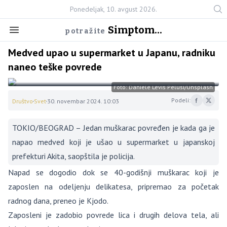
Ponedeljak, 10. avgust 2026.
Simptom...
potražite
Medved upao u supermarket u Japanu, radniku
naneo teške povrede
Foto: Daniele Levis Pelusi/Unsplash
Podeli:
Društvo
Svet
30. novembar 2024. 10:03
TOKIO/BEOGRAD – Jedan muškarac povređen je kada ga je
napao medved koji je ušao u supermarket u japanskoj
prefekturi Akita, saopštila je policija.
Napad se dogodio dok se 40-godišnji muškarac koji je
zaposlen na odeljenju delikatesa, pripremao za početak
radnog dana, preneo je Kjodo.
Zaposleni je zadobio povrede lica i drugih delova tela, ali