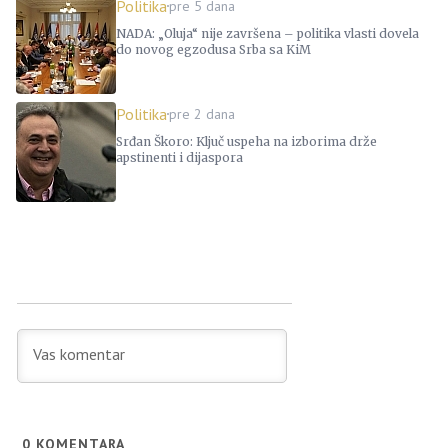
Politika
pre 5 dana
NADA: „Oluja“ nije završena – politika vlasti dovela
do novog egzodusa Srba sa KiM
Politika
pre 2 dana
Srđan Škoro: Ključ uspeha na izborima drže
apstinenti i dijaspora
0
KOMENTARA