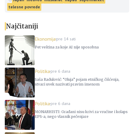
telesne povrede
Najčitaniji
Ekonomija
pre 14 sati
Pet veština za koje AI nije sposobna
Politika
pre 6 dana
Saša Radulović: “Oluja” pojam etničkog čišćenja,
stvari uvek nazivati pravim imenom
Politika
pre 6 dana
MONARHISTI: Građani nisu krivi za vrućine i kolaps
EPS-a, nego vlasnik pečenjare