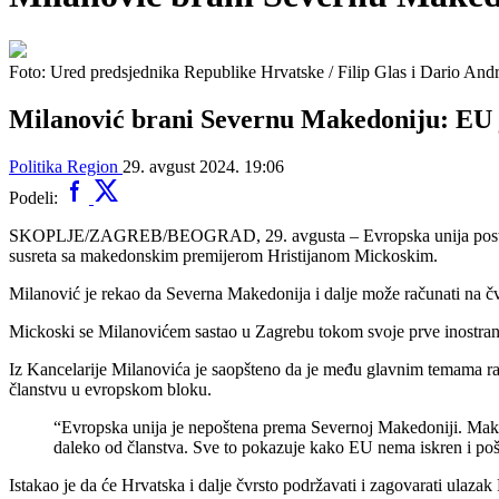
Foto: Ured predsjednika Republike Hrvatske / Filip Glas i Dario And
Milanović brani Severnu Makedoniju: EU 
Politika
Region
29. avgust 2024. 19:06
Podeli:
SKOPLJE/ZAGREB/BEOGRAD, 29. avgusta – Evropska unija postupa ne
susreta sa makedonskim premijerom Hristijanom Mickoskim.
Milanović je rekao da Severna Makedonija i dalje može računati na čv
Mickoski se Milanovićem sastao u Zagrebu tokom svoje prve inostran
Iz Kancelarije Milanovića je saopšteno da je među glavnim temama ra
članstvu u evropskom bloku.
“Evropska unija je nepoštena prema Severnoj Makedoniji. Makedo
daleko od članstva. Sve to pokazuje kako EU nema iskren i poš
Istakao je da će Hrvatska i dalje čvrsto podržavati i zagovarati ulaz