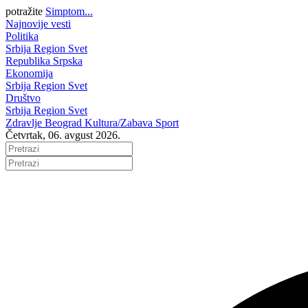
potražite
Simptom...
Najnovije vesti
Politika
Srbija
Region
Svet
Republika Srpska
Ekonomija
Srbija
Region
Svet
Društvo
Srbija
Region
Svet
Zdravlje
Beograd
Kultura/Zabava
Sport
Četvrtak, 06. avgust 2026.