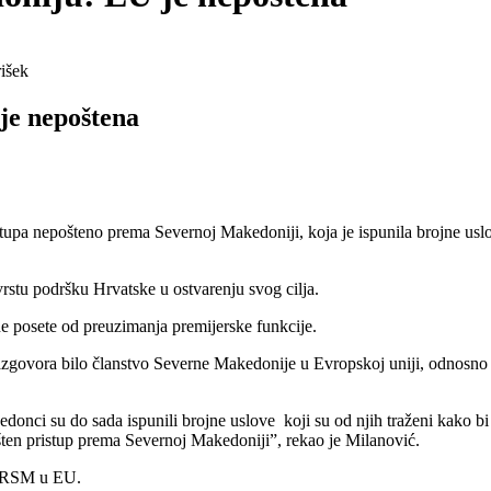
rišek
je nepoštena
pošteno prema Severnoj Makedoniji, koja je ispunila brojne uslove
rstu podršku Hrvatske u ostvarenju svog cilja.
e posete od preuzimanja premijerske funkcije.
zgovora bilo članstvo Severne Makedonije u Evropskoj uniji, odnosno 
nci su do sada ispunili brojne uslove koji su od njih traženi kako bi u
ten pristup prema Severnoj Makedoniji”, rekao je Milanović.
ak RSM u EU.