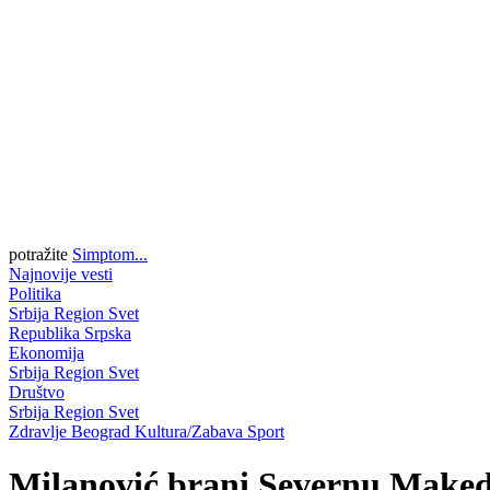
potražite
Simptom...
Najnovije vesti
Politika
Srbija
Region
Svet
Republika Srpska
Ekonomija
Srbija
Region
Svet
Društvo
Srbija
Region
Svet
Zdravlje
Beograd
Kultura/Zabava
Sport
Milanović brani Severnu Maked