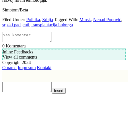
razvoj novih tehnologija.
Simptom/Beta
Filed Under:
Politika
,
Srbija
Tagged With:
Minsk
,
Nenad Popović
,
srpski pacijenti
,
transplantacija bubrega
0
Komentara
Inline Feedbacks
View all comments
Copyright 2024
O nama
Impresum
Kontakt
Insert