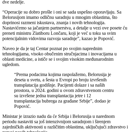
dve nedelje.
“Operacije su dobro prošle i oni se sada uspešno oporavljaju. Sa
Belorusijom imamo odličnu saradnju u mnogim oblastima, što
doprinosi razmeni iskustava, znanja i novih tehnologija.
Nastavićemo sa jačanjem partnerstva, a detalje u vezi ove posete ću
preneti ministru Zlatiboru Lončaru, koji je već u toku sa svim
potencijalnim vidovima razvoja saradnje”, kazao je Popović.
Naveo je da je taj Centar poznat po svojim naprednim
tehnologijama, visoko obučenim stručnjacima i inovacijama u
oblasti medicine, a ističe se i svojim visokim međunarodnim
ugledom.
“Prema podacima kojima raspolažemo, Belorusija je
deseta u svetu, a šesta u Evropi po broju izvršenih
transplatacija godišnje. Pacijenti dolaze i sa naših
prostora, u 2024. godini u ovom zdravstvenom centru
su izvršene jedna transplantacija jetre i 12
transplantacija bubrega za građane Srbije”, dodao je
Popović.
Ministar je izrazio nadu da će Srbija i Belorusija u narednom
periodu nastaviti sa još intenzivnijom saradnjom i širenjem
zajedničkih aktivnosti u različitim oblastima, uključujući zdravstvo i