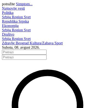
potražite
Simptom...
Najnovije vesti
Politika
Srbija
Region
Svet
Republika Srpska
Ekonomija
Srbija
Region
Svet
Društvo
Srbija
Region
Svet
Zdravlje
Beograd
Kultura/Zabava
Sport
Subota, 08. avgust 2026.