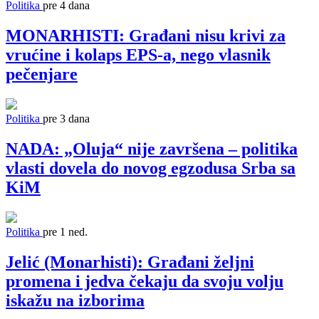
Politika
pre 4 dana
MONARHISTI: Građani nisu krivi za
vrućine i kolaps EPS-a, nego vlasnik
pečenjare
Politika
pre 3 dana
NADA: „Oluja“ nije završena – politika
vlasti dovela do novog egzodusa Srba sa
KiM
Politika
pre 1 ned.
Jelić (Monarhisti): Građani željni
promena i jedva čekaju da svoju volju
iskažu na izborima