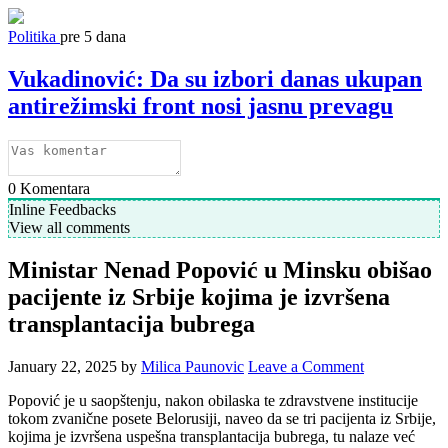
Politika
pre 5 dana
Vukadinović: Da su izbori danas ukupan
antirežimski front nosi jasnu prevagu
0
Komentara
Inline Feedbacks
View all comments
Ministar Nenad Popović u Minsku obišao
pacijente iz Srbije kojima je izvršena
transplantacija bubrega
January 22, 2025
by
Milica Paunovic
Leave a Comment
Popović je u saopštenju, nakon obilaska te zdravstvene institucije
tokom zvanične posete Belorusiji, naveo da se tri pacijenta iz Srbije,
kojima je izvršena uspešna transplantacija bubrega, tu nalaze već