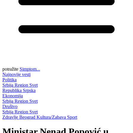
potražite
Simptom...
Najnovije vesti
Politika
Srbija
Region
Svet
Republika Srpska
Ekonomija
Srbija
Region
Svet
Društvo
Srbija
Region
Svet
Zdravlje
Beograd
Kultura/Zabava
Sport
Ministar Nenad Popović u