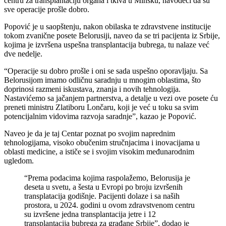
centru za transplantaciju organa i tkiva u Minsku, navodeći da su
sve operacije prošle dobro.
Popović je u saopštenju, nakon obilaska te zdravstvene institucije
tokom zvanične posete Belorusiji, naveo da se tri pacijenta iz Srbije,
kojima je izvršena uspešna transplantacija bubrega, tu nalaze već
dve nedelje.
“Operacije su dobro prošle i oni se sada uspešno oporavljaju. Sa
Belorusijom imamo odličnu saradnju u mnogim oblastima, što
doprinosi razmeni iskustava, znanja i novih tehnologija.
Nastavićemo sa jačanjem partnerstva, a detalje u vezi ove posete ću
preneti ministru Zlatiboru Lončaru, koji je već u toku sa svim
potencijalnim vidovima razvoja saradnje”, kazao je Popović.
Naveo je da je taj Centar poznat po svojim naprednim
tehnologijama, visoko obučenim stručnjacima i inovacijama u
oblasti medicine, a ističe se i svojim visokim međunarodnim
ugledom.
“Prema podacima kojima raspolažemo, Belorusija je
deseta u svetu, a šesta u Evropi po broju izvršenih
transplatacija godišnje. Pacijenti dolaze i sa naših
prostora, u 2024. godini u ovom zdravstvenom centru
su izvršene jedna transplantacija jetre i 12
transplantacija bubrega za građane Srbije”, dodao je