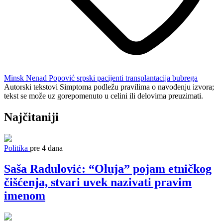
Minsk
Nenad Popović
srpski pacijenti
transplantacija bubrega
Autorski tekstovi Simptoma podležu pravilima o navođenju izvora;
tekst se može uz gorepomenuto u celini ili delovima preuzimati.
Najčitaniji
Politika
pre 4 dana
Saša Radulović: “Oluja” pojam etničkog
čišćenja, stvari uvek nazivati pravim
imenom