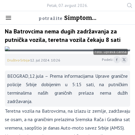
Petak, 07. avgust 2026.
Simptom...
potražite
Na Batrovcima nema dugih zadržavanja za
putnička vozila, teretna vozila čekaju 8 sati
Foto: Uprava carina
Podeli:
Društvo
Srbija
12. jul 2024. 10:26
BEOGRAD,12.jula – Prema informacijama Uprave granične
policije Srbije dobijenim u 5:15 sati, na putničkim
terminalima naših graničnih prelaza nema dužih
zadržavanja.
Teretna vozila na Batrovcima, na izlazu iz zemlje, zadržavaju
se osam, a na graničnim prelazima Sremska Rača i Gradina sat
vremena, saopštio je danas Auto-moto savez Srbije (AMSS).