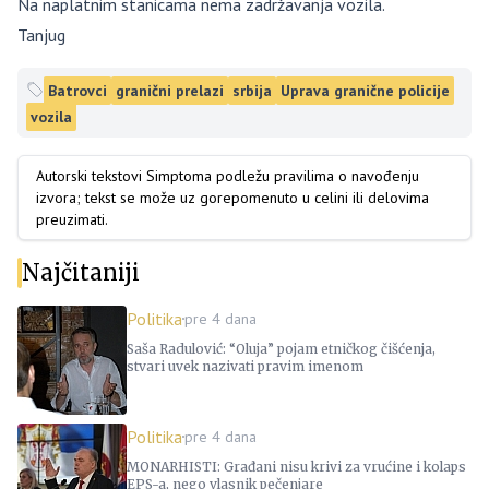
Na naplatnim stanicama nema zadržavanja vozila.
Tanjug
Batrovci
granični prelazi
srbija
Uprava granične policije
vozila
Autorski tekstovi Simptoma podležu pravilima o navođenju
izvora; tekst se može uz gorepomenuto u celini ili delovima
preuzimati.
Najčitaniji
Politika
pre 4 dana
Saša Radulović: “Oluja” pojam etničkog čišćenja,
stvari uvek nazivati pravim imenom
Politika
pre 4 dana
MONARHISTI: Građani nisu krivi za vrućine i kolaps
EPS-a, nego vlasnik pečenjare