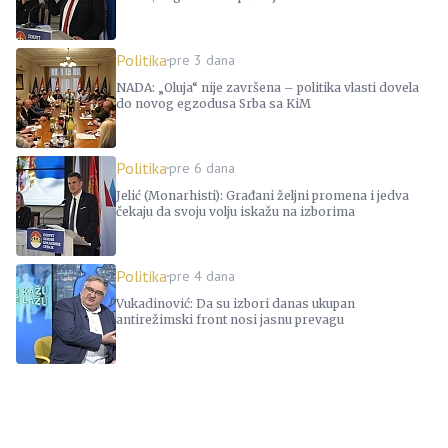
Politika
pre 3 dana
NADA: „Oluja“ nije završena – politika vlasti dovela
do novog egzodusa Srba sa KiM
Politika
pre 6 dana
Jelić (Monarhisti): Građani željni promena i jedva
čekaju da svoju volju iskažu na izborima
Politika
pre 4 dana
Vukadinović: Da su izbori danas ukupan
antirežimski front nosi jasnu prevagu