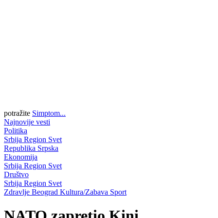
potražite
Simptom...
Najnovije vesti
Politika
Srbija
Region
Svet
Republika Srpska
Ekonomija
Srbija
Region
Svet
Društvo
Srbija
Region
Svet
Zdravlje
Beograd
Kultura/Zabava
Sport
NATO zapretio Kini