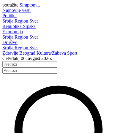
potražite
Simptom...
Najnovije vesti
Politika
Srbija
Region
Svet
Republika Srpska
Ekonomija
Srbija
Region
Svet
Društvo
Srbija
Region
Svet
Zdravlje
Beograd
Kultura/Zabava
Sport
Četvrtak, 06. avgust 2026.