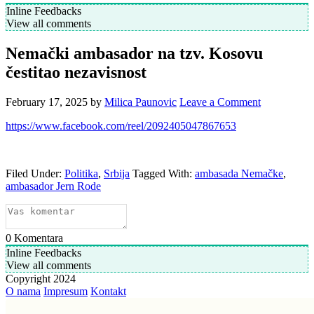
Inline Feedbacks
View all comments
Nemački ambasador na tzv. Kosovu
čestitao nezavisnost
February 17, 2025
by
Milica Paunovic
Leave a Comment
https://www.facebook.com/reel/2092405047867653
Filed Under:
Politika
,
Srbija
Tagged With:
ambasada Nemačke
,
ambasador Jern Rode
0
Komentara
Inline Feedbacks
View all comments
Copyright 2024
O nama
Impresum
Kontakt