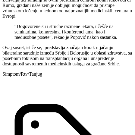
Rumo, građani naše zemlje dobijaju mogućnost da pristupe
vrhunskom lečenju u jednom od najpriznatijih medicinskih centara u
Evropi.
“Dogovorene su i stručne razmene lekara, učešće na
seminarima, kongresima i konferencijama, kao i
međusobne posete”, rekao je Popović nakon sastanka.
Ovaj susret, ističe se, predstavlja značajan korak u jačanju
bilateralne saradnje između Srbije i Belorusije u oblasti zdravstva, sa
posebnim fokusom na transplantaciju organa i unapređenje
dostupnosti savremenih medicinskih usluga za građane Srbije.
Simptom/Rtv/Tanjug