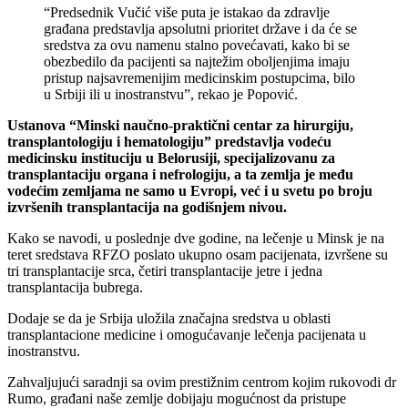
“Predsednik Vučić više puta je istakao da zdravlje
građana predstavlja apsolutni prioritet države i da će se
sredstva za ovu namenu stalno povećavati, kako bi se
obezbedilo da pacijenti sa najtežim oboljenjima imaju
pristup najsavremenijim medicinskim postupcima, bilo
u Srbiji ili u inostranstvu”, rekao je Popović.
Ustanova “Minski naučno-praktični centar za hirurgiju,
transplantologiju i hematologiju” predstavlja vodeću
medicinsku instituciju u Belorusiji, specijalizovanu za
transplantaciju organa i nefrologiju, a ta zemlja je među
vodećim zemljama ne samo u Evropi, već i u svetu po broju
izvršenih transplantacija na godišnjem nivou.
Kako se navodi, u poslednje dve godine, na lečenje u Minsk je na
teret sredstava RFZO poslato ukupno osam pacijenata, izvršene su
tri transplantacije srca, četiri transplantacije jetre i jedna
transplantacija bubrega.
Dodaje se da je Srbija uložila značajna sredstva u oblasti
transplantacione medicine i omogućavanje lečenja pacijenata u
inostranstvu.
Zahvaljujući saradnji sa ovim prestižnim centrom kojim rukovodi dr
Rumo, građani naše zemlje dobijaju mogućnost da pristupe