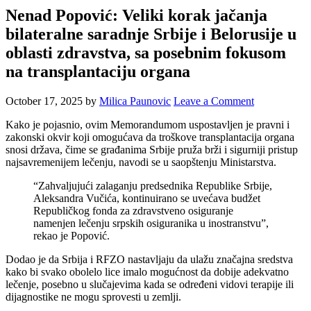
Nenad Popović: Veliki korak jačanja
bilateralne saradnje Srbije i Belorusije u
oblasti zdravstva, sa posebnim fokusom
na transplantaciju organa
October 17, 2025
by
Milica Paunovic
Leave a Comment
Kako je pojasnio, ovim Memorandumom uspostavljen je pravni i
zakonski okvir koji omogućava da troškove transplantacija organa
snosi država, čime se građanima Srbije pruža brži i sigurniji pristup
najsavremenijem lečenju, navodi se u saopštenju Ministarstva.
“Zahvaljujući zalaganju predsednika Republike Srbije,
Aleksandra Vučića, kontinuirano se uvećava budžet
Republičkog fonda za zdravstveno osiguranje
namenjen lečenju srpskih osiguranika u inostranstvu”,
rekao je Popović.
Dodao je da Srbija i RFZO nastavljaju da ulažu značajna sredstva
kako bi svako obolelo lice imalo mogućnost da dobije adekvatno
lečenje, posebno u slučajevima kada se određeni vidovi terapije ili
dijagnostike ne mogu sprovesti u zemlji.