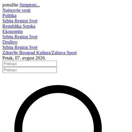
potražite
Simptom...
Najnovije vesti
Politika
Srbija
Region
Svet
Republika Srpska
Ekonomija
Srbija
Region
Svet
Društvo
Srbija
Region
Svet
Zdravlje
Beograd
Kultura/Zabava
Sport
Petak, 07. avgust 2026.