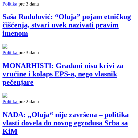
Politika
pre 3 dana
Saša Radulović: “Oluja” pojam etničkog
čišćenja, stvari uvek nazivati pravim
imenom
Politika
pre 3 dana
MONARHISTI: Građani nisu krivi za
vrućine i kolaps EPS-a, nego vlasnik
pečenjare
Politika
pre 2 dana
NADA: „Oluja“ nije završena – politika
vlasti dovela do novog egzodusa Srba sa
KiM