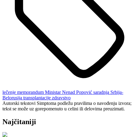
lečenje
memorandum
Ministar
Nenad Popović
saradnja
Srbija-
Belorusija
transplantacije
zdravstvo
Autorski tekstovi Simptoma podležu pravilima o navođenju izvora;
tekst se može uz gorepomenuto u celini ili delovima preuzimati.
Najčitaniji