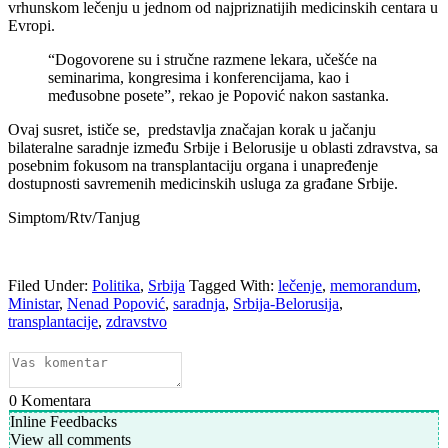
vrhunskom lečenju u jednom od najpriznatijih medicinskih centara u
Evropi.
“Dogovorene su i stručne razmene lekara, učešće na
seminarima, kongresima i konferencijama, kao i
međusobne posete”, rekao je Popović nakon sastanka.
Ovaj susret, ističe se, predstavlja značajan korak u jačanju
bilateralne saradnje između Srbije i Belorusije u oblasti zdravstva, sa
posebnim fokusom na transplantaciju organa i unapređenje
dostupnosti savremenih medicinskih usluga za građane Srbije.
Simptom/Rtv/Tanjug
Filed Under:
Politika
,
Srbija
Tagged With:
lečenje
,
memorandum
,
Ministar
,
Nenad Popović
,
saradnja
,
Srbija-Belorusija
,
transplantacije
,
zdravstvo
0
Komentara
Inline Feedbacks
View all comments