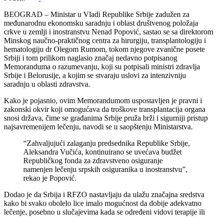
BEOGRAD – Ministar u Vladi Republike Srbije zadužen za
međunarodnu ekonomsku saradnju i oblast društvenog položaja
crkve u zemlji i inostranstvu Nenad Popović, sastao se sa direktorom
Minskog naučno-praktičnog centra za hirurgiju, transplantologiju i
hematologiju dr Olegom Rumom, tokom njegove zvanične posete
Srbiji i tom prilikom naglasio značaj nedavno potpisanog
Memoranduma o razumevanju, koji su potpisali ministri zdravlja
Srbije i Belorusije, a kojim se stvaraju uslovi za intenzivniju
saradnju u oblasti zdravstva.
Kako je pojasnio, ovim Memorandumom uspostavljen je pravni i
zakonski okvir koji omogućava da troškove transplantacija organa
snosi država, čime se građanima Srbije pruža brži i sigurniji pristup
najsavremenijem lečenju, navodi se u saopštenju Ministarstva.
“Zahvaljujući zalaganju predsednika Republike Srbije,
Aleksandra Vučića, kontinuirano se uvećava budžet
Republičkog fonda za zdravstveno osiguranje
namenjen lečenju srpskih osiguranika u inostranstvu”,
rekao je Popović.
Dodao je da Srbija i RFZO nastavljaju da ulažu značajna sredstva
kako bi svako obolelo lice imalo mogućnost da dobije adekvatno
lečenje, posebno u slučajevima kada se određeni vidovi terapije ili