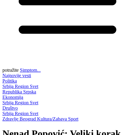
potražite
Simptom...
Najnovije vesti
Politika
Srbija
Region
Svet
Republika Srpska
Ekonomija
Srbija
Region
Svet
Društvo
Srbija
Region
Svet
Zdravlje
Beograd
Kultura/Zabava
Sport
Nenad Popović: Veliki korak