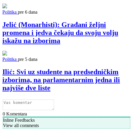
Politika
pre 6 dana
Jelić (Monarhisti): Građani željni
promena i jedva čekaju da svoju volju
iskažu na izborima
Politika
pre 5 dana
Ilić: Svi uz studente na predsedničkim
izborima, na parlamentarnim jedna ili
najviše dve liste
0
Komentara
Inline Feedbacks
View all comments