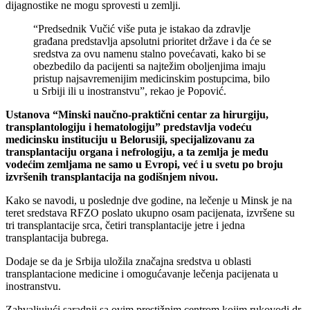
dijagnostike ne mogu sprovesti u zemlji.
“Predsednik Vučić više puta je istakao da zdravlje
građana predstavlja apsolutni prioritet države i da će se
sredstva za ovu namenu stalno povećavati, kako bi se
obezbedilo da pacijenti sa najtežim oboljenjima imaju
pristup najsavremenijim medicinskim postupcima, bilo
u Srbiji ili u inostranstvu”, rekao je Popović.
Ustanova “Minski naučno-praktični centar za hirurgiju,
transplantologiju i hematologiju” predstavlja vodeću
medicinsku instituciju u Belorusiji, specijalizovanu za
transplantaciju organa i nefrologiju, a ta zemlja je među
vodećim zemljama ne samo u Evropi, već i u svetu po broju
izvršenih transplantacija na godišnjem nivou.
Kako se navodi, u poslednje dve godine, na lečenje u Minsk je na
teret sredstava RFZO poslato ukupno osam pacijenata, izvršene su
tri transplantacije srca, četiri transplantacije jetre i jedna
transplantacija bubrega.
Dodaje se da je Srbija uložila značajna sredstva u oblasti
transplantacione medicine i omogućavanje lečenja pacijenata u
inostranstvu.
Zahvaljujući saradnji sa ovim prestižnim centrom kojim rukovodi dr