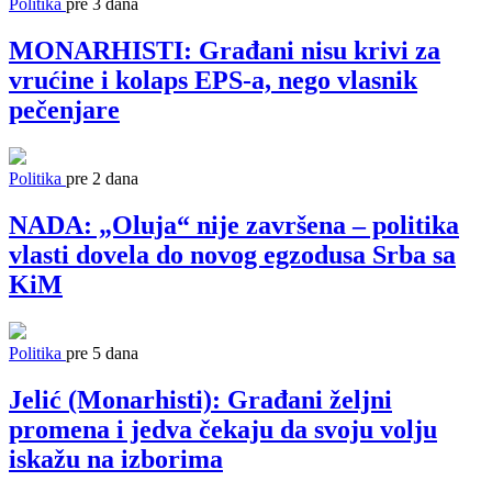
Politika
pre 3 dana
MONARHISTI: Građani nisu krivi za
vrućine i kolaps EPS-a, nego vlasnik
pečenjare
Politika
pre 2 dana
NADA: „Oluja“ nije završena – politika
vlasti dovela do novog egzodusa Srba sa
KiM
Politika
pre 5 dana
Jelić (Monarhisti): Građani željni
promena i jedva čekaju da svoju volju
iskažu na izborima