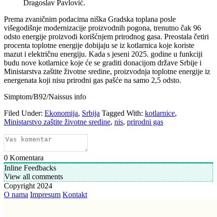
Dragoslav Pavlović.
Prema zvaničnim podacima niška Gradska toplana posle
višegodišnje modernizacije proizvodnih pogona, trenutno čak 96
odsto energije proizvodi korišćnjem prirodnog gasa. Preostala četiri
procenta toplotne energije dobijaju se iz kotlarnica koje koriste
mazut i električnu energiju. Kada s jeseni 2025. godine u funkciji
budu nove kotlarnice koje će se graditi donacijom države Srbije i
Ministarstva zaštite životne sredine, proizvodnja toplotne energije iz
energenata koji nisu prirodni gas pašće na samo 2,5 odsto.
Simptom/B92/Naissus info
Filed Under:
Ekonomija
,
Srbija
Tagged With:
kotlarnice
,
Ministarstvo zaštite životne sredine
,
nis
,
prirodni gas
0
Komentara
Inline Feedbacks
View all comments
Copyright 2024
O nama
Impresum
Kontakt