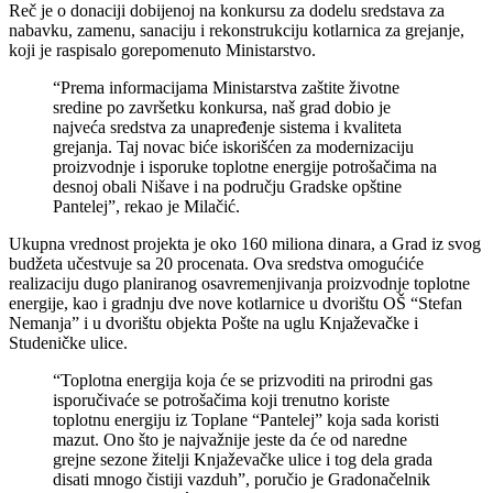
Reč je o donaciji dobijenoj na konkursu za dodelu sredstava za
nabavku, zamenu, sanaciju i rekonstrukciju kotlarnica za grejanje,
koji je raspisalo gorepomenuto Ministarstvo.
“Prema informacijama Ministarstva zaštite životne
sredine po završetku konkursa, naš grad dobio je
najveća sredstva za unapređenje sistema i kvaliteta
grejanja. Taj novac biće iskorišćen za modernizaciju
proizvodnje i isporuke toplotne energije potrošačima na
desnoj obali Nišave i na području Gradske opštine
Pantelej”, rekao je Milačić.
Ukupna vrednost projekta je oko 160 miliona dinara, a Grad iz svog
budžeta učestvuje sa 20 procenata. Ova sredstva omogućiće
realizaciju dugo planiranog osavremenjivanja proizvodnje toplotne
energije, kao i gradnju dve nove kotlarnice u dvorištu OŠ “Stefan
Nemanja” i u dvorištu objekta Pošte na uglu Knjaževačke i
Studeničke ulice.
“Toplotna energija koja će se prizvoditi na prirodni gas
isporučivaće se potrošačima koji trenutno koriste
toplotnu energiju iz Toplane “Pantelej” koja sada koristi
mazut. Ono što je najvažnije jeste da će od naredne
grejne sezone žitelji Knjaževačke ulice i tog dela grada
disati mnogo čistiji vazduh”, poručio je Gradonačelnik