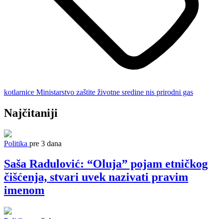
kotlarnice
Ministarstvo zaštite životne sredine
nis
prirodni gas
Najčitaniji
Politika
pre 3 dana
Saša Radulović: “Oluja” pojam etničkog
čišćenja, stvari uvek nazivati pravim
imenom