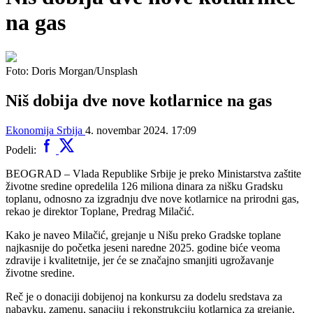
na gas
Foto: Doris Morgan/Unsplash
Niš dobija dve nove kotlarnice na gas
Ekonomija
Srbija
4. novembar 2024. 17:09
Podeli:
BEOGRAD – Vlada Republike Srbije je preko Ministarstva zaštite
životne sredine opredelila 126 miliona dinara za nišku Gradsku
toplanu, odnosno za izgradnju dve nove kotlarnice na prirodni gas,
rekao je direktor Toplane, Predrag Milačić.
Kako je naveo Milačić, grejanje u Nišu preko Gradske toplane
najkasnije do početka jeseni naredne 2025. godine biće veoma
zdravije i kvalitetnije, jer će se značajno smanjiti ugrožavanje
životne sredine.
Reč je o donaciji dobijenoj na konkursu za dodelu sredstava za
nabavku, zamenu, sanaciju i rekonstrukciju kotlarnica za grejanje,