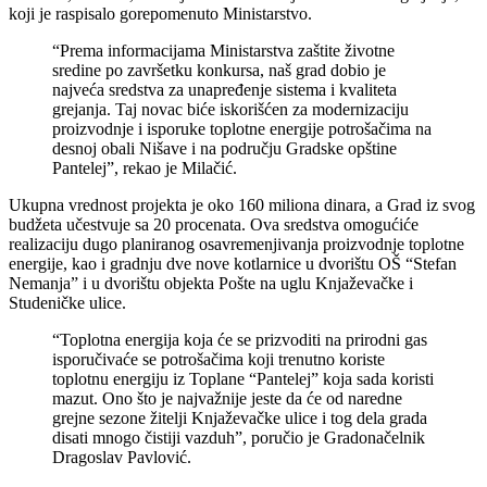
koji je raspisalo gorepomenuto Ministarstvo.
“Prema informacijama Ministarstva zaštite životne
sredine po završetku konkursa, naš grad dobio je
najveća sredstva za unapređenje sistema i kvaliteta
grejanja. Taj novac biće iskorišćen za modernizaciju
proizvodnje i isporuke toplotne energije potrošačima na
desnoj obali Nišave i na području Gradske opštine
Pantelej”, rekao je Milačić.
Ukupna vrednost projekta je oko 160 miliona dinara, a Grad iz svog
budžeta učestvuje sa 20 procenata. Ova sredstva omogućiće
realizaciju dugo planiranog osavremenjivanja proizvodnje toplotne
energije, kao i gradnju dve nove kotlarnice u dvorištu OŠ “Stefan
Nemanja” i u dvorištu objekta Pošte na uglu Knjaževačke i
Studeničke ulice.
“Toplotna energija koja će se prizvoditi na prirodni gas
isporučivaće se potrošačima koji trenutno koriste
toplotnu energiju iz Toplane “Pantelej” koja sada koristi
mazut. Ono što je najvažnije jeste da će od naredne
grejne sezone žitelji Knjaževačke ulice i tog dela grada
disati mnogo čistiji vazduh”, poručio je Gradonačelnik
Dragoslav Pavlović.