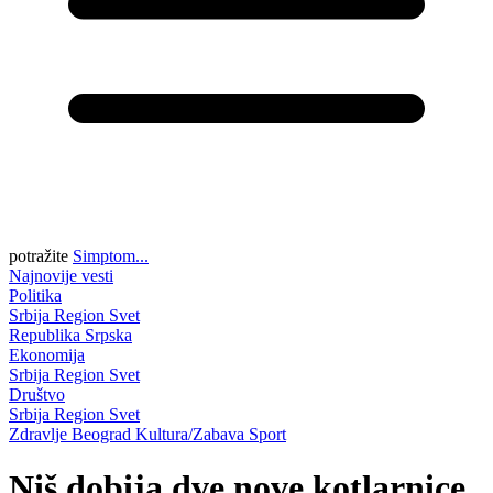
potražite
Simptom...
Najnovije vesti
Politika
Srbija
Region
Svet
Republika Srpska
Ekonomija
Srbija
Region
Svet
Društvo
Srbija
Region
Svet
Zdravlje
Beograd
Kultura/Zabava
Sport
Niš dobija dve nove kotlarnice