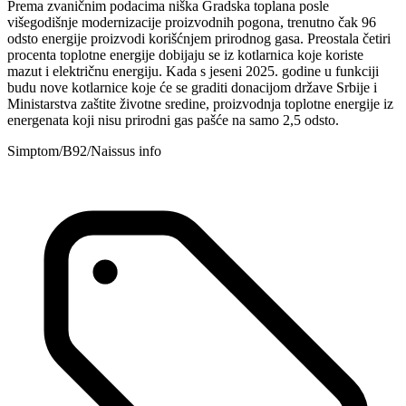
Prema zvaničnim podacima niška Gradska toplana posle
višegodišnje modernizacije proizvodnih pogona, trenutno čak 96
odsto energije proizvodi korišćnjem prirodnog gasa. Preostala četiri
procenta toplotne energije dobijaju se iz kotlarnica koje koriste
mazut i električnu energiju. Kada s jeseni 2025. godine u funkciji
budu nove kotlarnice koje će se graditi donacijom države Srbije i
Ministarstva zaštite životne sredine, proizvodnja toplotne energije iz
energenata koji nisu prirodni gas pašće na samo 2,5 odsto.
Simptom/B92/Naissus info