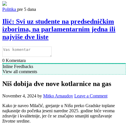
Politika
pre 5 dana
Ilić: Svi uz studente na predsedničkim
izborima, na parlamentarnim jedna ili
najviše dve liste
0
Komentara
Inline Feedbacks
View all comments
Niš dobija dve nove kotlarnice na gas
November 4, 2024
by
Mitko Arnaudov
Leave a Comment
Kako je naveo Milačić, grejanje u Nišu preko Gradske toplane
najkasnije do početka jeseni naredne 2025. godine biće veoma
zdravije i kvalitetnije, jer će se značajno smanjiti ugrožavanje
životne sredine.