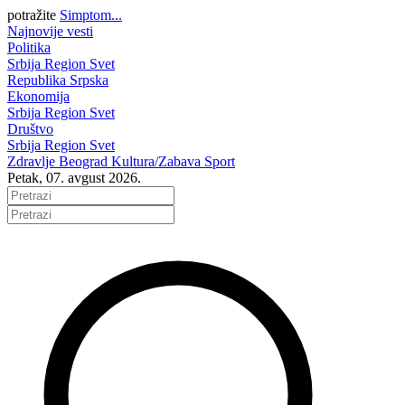
potražite
Simptom...
Najnovije vesti
Politika
Srbija
Region
Svet
Republika Srpska
Ekonomija
Srbija
Region
Svet
Društvo
Srbija
Region
Svet
Zdravlje
Beograd
Kultura/Zabava
Sport
Petak, 07. avgust 2026.